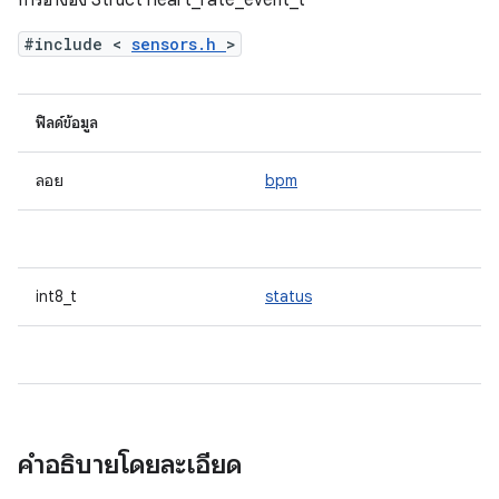
การอ้างอิง Struct heart_rate_event_t
#include <
sensors.h
>
ฟิลด์ข้อมูล
ลอย
bpm
int8_t
status
คำอธิบายโดยละเอียด