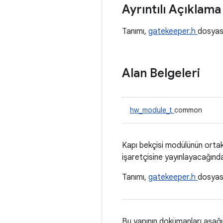
Ayrıntılı Açıklam
Tanımı,
gatekeeper.h
dosyas
Alan Belgeleri
hw_module_t
common
Kapı bekçisi modülünün ortak 
işaretçisine yayınlayacağınd
Tanımı,
gatekeeper.h
dosyas
Bu yapının dokümanları aşağ