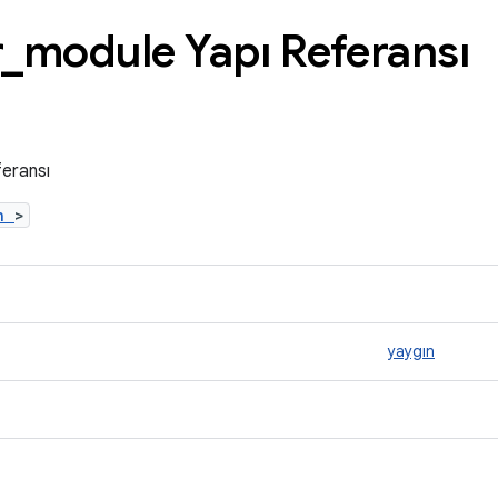
r
_
module Yapı Referansı
eransı
.h
>
yaygın