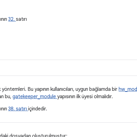
a
ının
32.
satırı
yöntemleri. Bu yapının kullanıcıları, uygun bağlamda bir
hw_mod
an bu,
gatekeeper_module
yapısının ilk üyesi olmalıdır.
ının
38. satırı
içindedir.
ıdaki dosyadan oluşturulmuştur: