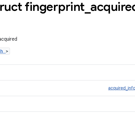
truct fingerprint
_
acquire
_acquired
t.h
>
acquired_inf
ด