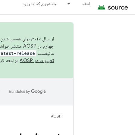
اسناد
جستجوی کد اندروید
از سال ۲۰۲۶، برای ه
چهارم در AOSP منتشر خواهیم کرد. برای ساخت و مشارکت در AOSP،
مانیفست
latest-release
تغییرات در AOSP
مراجعه کنی
ا
AOSP