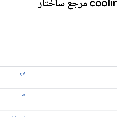
cooli
نوع
نام