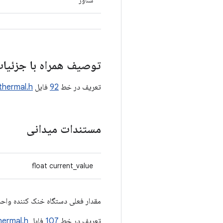
شناور
توصیف همراه با جزئیا
تعریف در خط
92
فایل
thermal.h
مستندات میدانی
float current_value
مقدار فعلی دستگاه خنک کننده واحد
تعریف در خط
107
فایل
hermal.h