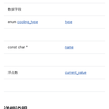
数据字段
enum
cooling_type
type
const char *
name
浮点数
current_value