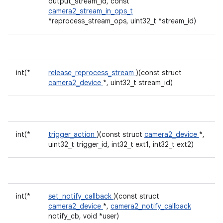
output_stream_id, const
camera2_stream_in_ops_t
*reprocess_stream_ops, uint32_t *stream_id)
int(*
release_reprocess_stream
)(const struct
camera2_device
*, uint32_t stream_id)
int(*
trigger_action
)(const struct
camera2_device
*,
uint32_t trigger_id, int32_t ext1, int32_t ext2)
int(*
set_notify_callback
)(const struct
camera2_device
*,
camera2_notify_callback
notify_cb, void *user)