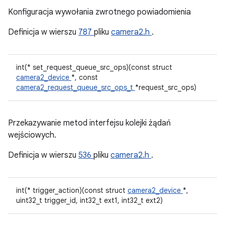
Konfiguracja wywołania zwrotnego powiadomienia
Definicja w wierszu
787
pliku
camera2.h
.
int(* set_request_queue_src_ops)(const struct
camera2_device
*, const
camera2_request_queue_src_ops_t
*request_src_ops)
Przekazywanie metod interfejsu kolejki żądań
wejściowych.
Definicja w wierszu
536
pliku
camera2.h
.
int(* trigger_action)(const struct
camera2_device
*,
uint32_t trigger_id, int32_t ext1, int32_t ext2)