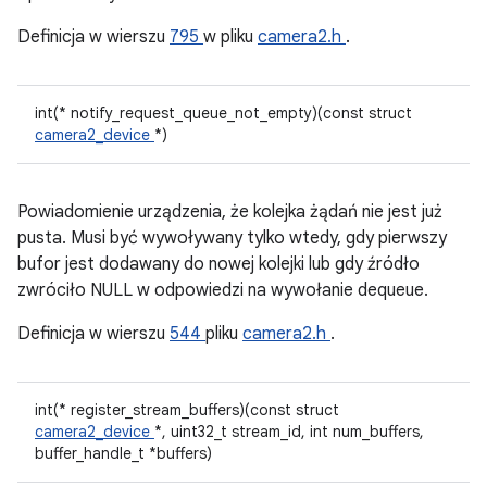
Definicja w wierszu
795
w pliku
camera2.h
.
int(* notify_request_queue_not_empty)(const struct
camera2_device
*)
Powiadomienie urządzenia, że kolejka żądań nie jest już
pusta. Musi być wywoływany tylko wtedy, gdy pierwszy
bufor jest dodawany do nowej kolejki lub gdy źródło
zwróciło NULL w odpowiedzi na wywołanie dequeue.
Definicja w wierszu
544
pliku
camera2.h
.
int(* register_stream_buffers)(const struct
camera2_device
*, uint32_t stream_id, int num_buffers,
buffer_handle_t *buffers)