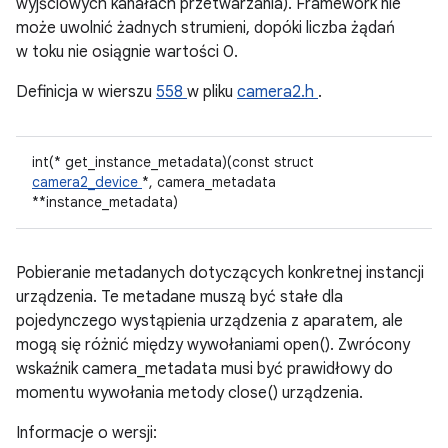
wyjściowych kanałach przetwarzania). Framework nie
może uwolnić żadnych strumieni, dopóki liczba żądań
w toku nie osiągnie wartości 0.
Definicja w wierszu
558
w pliku
camera2.h
.
int(* get_instance_metadata)(const struct
camera2_device
*, camera_metadata
**instance_metadata)
Pobieranie metadanych dotyczących konkretnej instancji
urządzenia. Te metadane muszą być stałe dla
pojedynczego wystąpienia urządzenia z aparatem, ale
mogą się różnić między wywołaniami open(). Zwrócony
wskaźnik camera_metadata musi być prawidłowy do
momentu wywołania metody close() urządzenia.
Informacje o wersji: