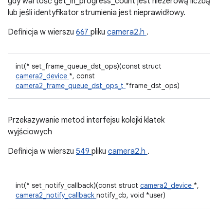
gdy wartość get_in_progress_count jest niezerową liczbą
lub jeśli identyfikator strumienia jest nieprawidłowy.
Definicja w wierszu
667
pliku
camera2.h
.
int(* set_frame_queue_dst_ops)(const struct
camera2_device
*, const
camera2_frame_queue_dst_ops_t
*frame_dst_ops)
Przekazywanie metod interfejsu kolejki klatek
wyjściowych
Definicja w wierszu
549
pliku
camera2.h
.
int(* set_notify_callback)(const struct
camera2_device
*,
camera2_notify_callback
notify_cb, void *user)