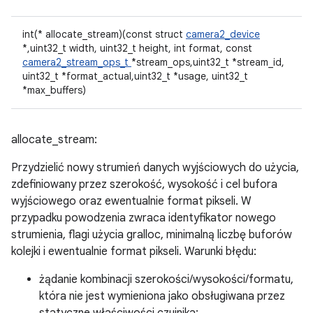
int(* allocate_stream)(const struct
camera2_device
*,uint32_t width, uint32_t height, int format, const
camera2_stream_ops_t
*stream_ops,uint32_t *stream_id,
uint32_t *format_actual,uint32_t *usage, uint32_t
*max_buffers)
allocate_stream:
Przydzielić nowy strumień danych wyjściowych do użycia,
zdefiniowany przez szerokość, wysokość i cel bufora
wyjściowego oraz ewentualnie format pikseli. W
przypadku powodzenia zwraca identyfikator nowego
strumienia, flagi użycia gralloc, minimalną liczbę buforów
kolejki i ewentualnie format pikseli. Warunki błędu:
żądanie kombinacji szerokości/wysokości/formatu,
która nie jest wymieniona jako obsługiwana przez