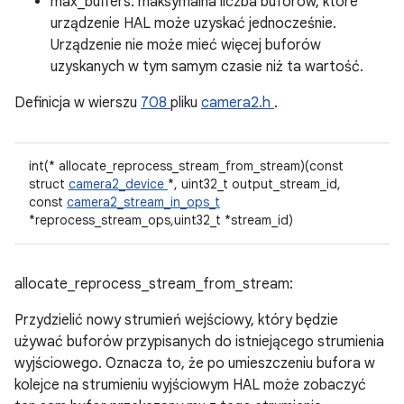
max_buffers: maksymalna liczba buforów, które
urządzenie HAL może uzyskać jednocześnie.
Urządzenie nie może mieć więcej buforów
uzyskanych w tym samym czasie niż ta wartość.
Definicja w wierszu
708
pliku
camera2.h
.
int(* allocate_reprocess_stream_from_stream)(const
struct
camera2_device
*, uint32_t output_stream_id,
const
camera2_stream_in_ops_t
*reprocess_stream_ops,uint32_t *stream_id)
allocate_reprocess_stream_from_stream:
Przydzielić nowy strumień wejściowy, który będzie
używać buforów przypisanych do istniejącego strumienia
wyjściowego. Oznacza to, że po umieszczeniu bufora w
kolejce na strumieniu wyjściowym HAL może zobaczyć