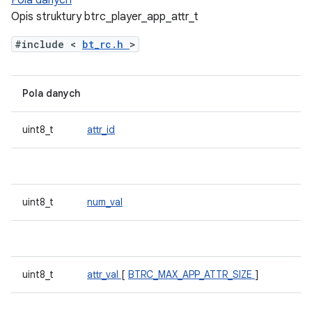
Pola danych
Opis struktury btrc_player_app_attr_t
#include <
bt_rc.h
>
Pola danych
uint8_t
attr_id
uint8_t
num_val
uint8_t
attr_val
[
BTRC_MAX_APP_ATTR_SIZE
]