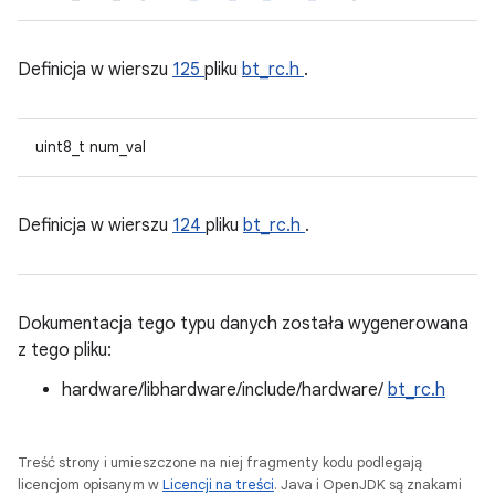
Definicja w wierszu
125
pliku
bt_rc.h
.
uint8_t num_val
Definicja w wierszu
124
pliku
bt_rc.h
.
Dokumentacja tego typu danych została wygenerowana
z tego pliku:
hardware/libhardware/include/hardware/
bt_rc.h
Treść strony i umieszczone na niej fragmenty kodu podlegają
licencjom opisanym w
Licencji na treści
. Java i OpenJDK są znakami