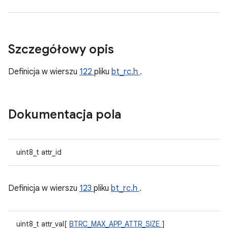
Szczegółowy opis
Definicja w wierszu
122
pliku
bt_rc.h
.
Dokumentacja pola
uint8_t attr_id
Definicja w wierszu
123
pliku
bt_rc.h
.
uint8_t attr_val[
BTRC_MAX_APP_ATTR_SIZE
]