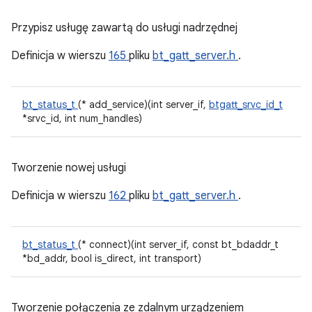
Przypisz usługę zawartą do usługi nadrzędnej
Definicja w wierszu
165
pliku
bt_gatt_server.h
.
bt_status_t
(* add_service)(int server_if,
btgatt_srvc_id_t
*srvc_id, int num_handles)
Tworzenie nowej usługi
Definicja w wierszu
162
pliku
bt_gatt_server.h
.
bt_status_t
(* connect)(int server_if, const bt_bdaddr_t
*bd_addr, bool is_direct, int transport)
Tworzenie połączenia ze zdalnym urządzeniem