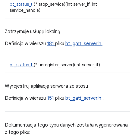
bt_status_t
(* stop_service)(int server_if, int
service_handle)
Zatrzymuje usługę lokalną
Definicja w wierszu
181
pliku
bt_gatt_server.h
.
bt_status_t
(* unregister_server)(int server_if)
Wyrejestruj aplikację serwera ze stosu
Definicja w wierszu
151
pliku
bt_gatt_server.h
.
Dokumentacja tego typu danych została wygenerowana
z tego pliku: