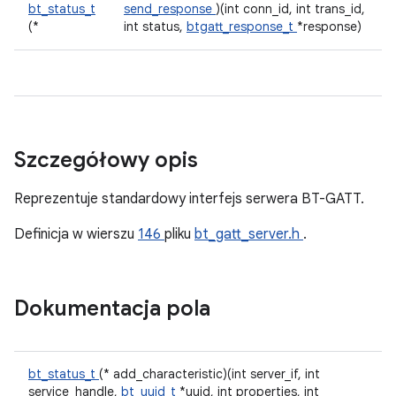
bt_status_t
send_response
)(int conn_id, int trans_id,
(*
int status,
btgatt_response_t
*response)
Szczegółowy opis
Reprezentuje standardowy interfejs serwera BT-GATT.
Definicja w wierszu
146
pliku
bt_gatt_server.h
.
Dokumentacja pola
bt_status_t
(* add_characteristic)(int server_if, int
service_handle,
bt_uuid_t
*uuid, int properties, int