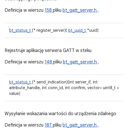
Definicja w wierszu
158
pliku
bt_gatt_server.h
.
bt_status_t
(* register_server)(
bt_uuid_t
*uuid)
Rejestruje aplikację serwera GATT w steku
Definicja w wierszu
148
pliku
bt_gatt_server.h
.
bt_status_t
(* send_indication)(int server_if, int
attribute_handle, int conn_id, int confirm, vector< uint8_t >
value)
Wysyłanie wskazania wartości do urządzenia zdalnego
Definicja w wierszu
187
pliku
bt_gatt_server.h
.