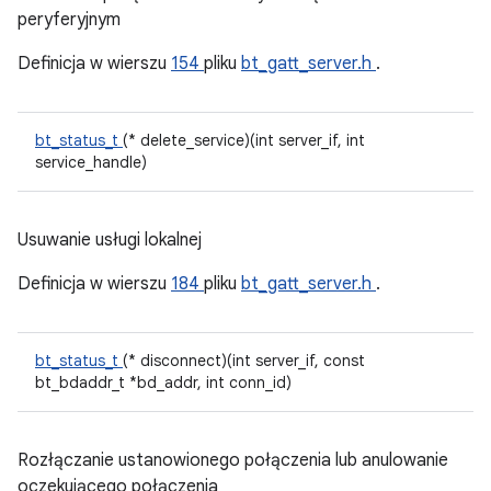
peryferyjnym
Definicja w wierszu
154
pliku
bt_gatt_server.h
.
bt_status_t
(* delete_service)(int server_if, int
service_handle)
Usuwanie usługi lokalnej
Definicja w wierszu
184
pliku
bt_gatt_server.h
.
bt_status_t
(* disconnect)(int server_if, const
bt_bdaddr_t *bd_addr, int conn_id)
Rozłączanie ustanowionego połączenia lub anulowanie
oczekującego połączenia