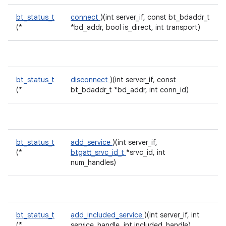
bt_status_t
connect
)(int server_if, const bt_bdaddr_t
(*
*bd_addr, bool is_direct, int transport)
bt_status_t
disconnect
)(int server_if, const
(*
bt_bdaddr_t *bd_addr, int conn_id)
bt_status_t
add_service
)(int server_if,
(*
btgatt_srvc_id_t
*srvc_id, int
num_handles)
bt_status_t
add_included_service
)(int server_if, int
(*
service_handle, int included_handle)