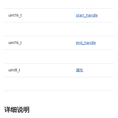
uint16_t
start_handle
uint16_t
end_handle
uint8_t
属性
详细说明