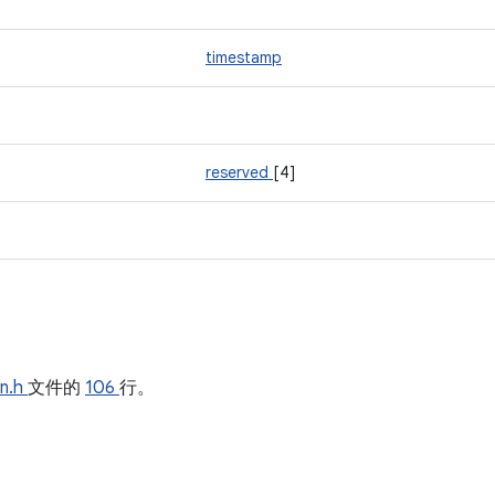
timestamp
reserved
[4]
on.h
文件的
106
行。