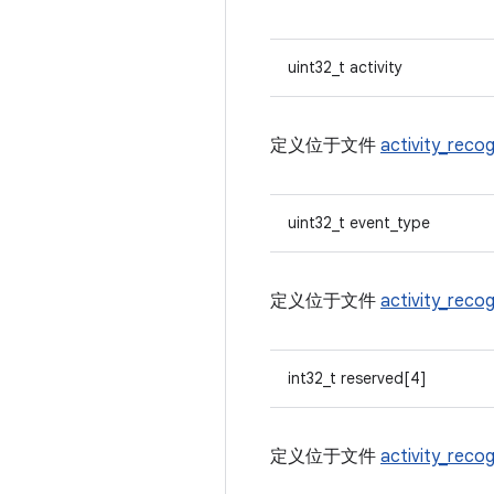
uint32_t activity
定义位于文件
activity_recog
uint32_t event_type
定义位于文件
activity_recog
int32_t reserved[4]
定义位于文件
activity_recog