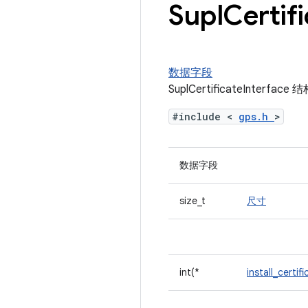
Supl
Certif
数据字段
SuplCertificateInterfa
#include <
gps.h
>
数据字段
size_t
尺寸
int(*
install_certif