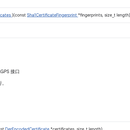
icates
)(const
Sha1CertificateFingerprint
*fingerprints, size_t length
GPS 接口
行。
nst
DerEncodedCertificate
*certificates, size_t length)