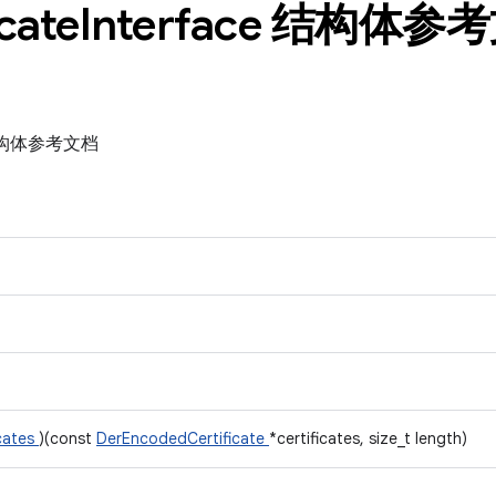
icate
Interface 结构体参
ce 结构体参考文档
icates
)(const
DerEncodedCertificate
*certificates, size_t length)