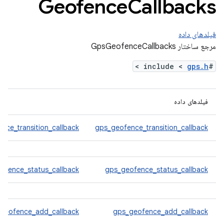
Geofence
Callbacks
فیلدهای داده
مرجع ساختار GpsGeofenceCallbacks
>
gps.h
#include <
فیلدهای داده
nce_transition_callback
gps_geofence_transition_callback
ofence_status_callback
gps_geofence_status_callback
geofence_add_callback
gps_geofence_add_callback