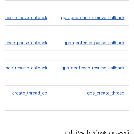
ofence_remove_callback
gps_geofence_remove_callback
eofence_pause_callback
gps_geofence_pause_callback
ofence_resume_callback
gps_geofence_resume_callback
create_thread_cb
gps_create_thread
توصیف همراه با جزئیات