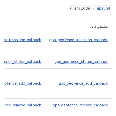
>
gps.h
#include <
فیلدهای داده
nce_transition_callback
gps_geofence_transition_callback
ofence_status_callback
gps_geofence_status_callback
geofence_add_callback
gps_geofence_add_callback
ofence_remove_callback
gps_geofence_remove_callback