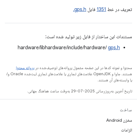
تعریف در خط
1351
فایل
gps.h.
مستندات این ساختار از فایل زیر تولید شده است:
hardware/libhardware/include/hardware/
gps.h
محتوا و نمونه کدها در این صفحه مشمول پروانه‌های توصیف‌شده در
پروانه محتوا
هستند. جاوا و OpenJDK علامت‌های تجاری یا علامت‌های تجاری ثبت‌شده Oracle و/
یا وابسته‌های آن هستند.
تاریخ آخرین به‌روزرسانی 2025-07-29 به‌وقت ساعت هماهنگ جهانی.
ساخت
مخزن Android
الزامات