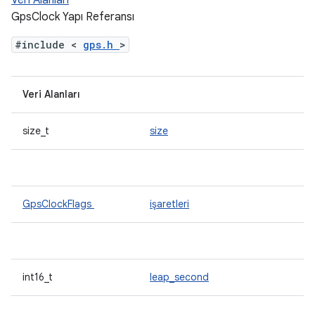
Veri Alanları
GpsClock Yapı Referansı
#include <
gps.h
>
Veri Alanları
size_t
size
GpsClockFlags
işaretleri
int16_t
leap_second