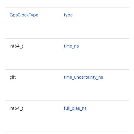
GpsClockType
type
int64_t
time_ns
çift
time_uncertainty_ns
int64_t
full_bias_ns