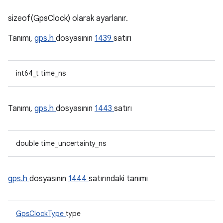
sizeof(GpsClock) olarak ayarlanır.
Tanımı,
gps.h
dosyasının
1439
satırı
int64_t time_ns
Tanımı,
gps.h
dosyasının
1443
satırı
double time_uncertainty_ns
gps.h
dosyasının
1444
satırındaki tanımı
GpsClockType
type