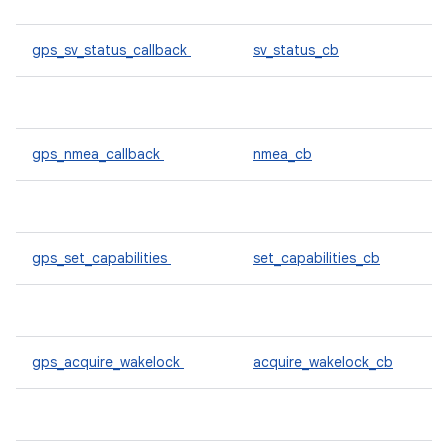
gps_sv_status_callback
sv_status_cb
gps_nmea_callback
nmea_cb
gps_set_capabilities
set_capabilities_cb
gps_acquire_wakelock
acquire_wakelock_cb