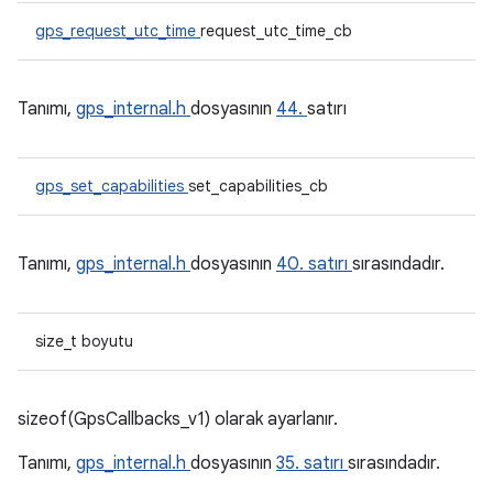
gps_request_utc_time
request_utc_time_cb
Tanımı,
gps_internal.h
dosyasının
44.
satırı
gps_set_capabilities
set_capabilities_cb
Tanımı,
gps_internal.h
dosyasının
40. satırı
sırasındadır.
size_t boyutu
sizeof(GpsCallbacks_v1) olarak ayarlanır.
Tanımı,
gps_internal.h
dosyasının
35. satırı
sırasındadır.