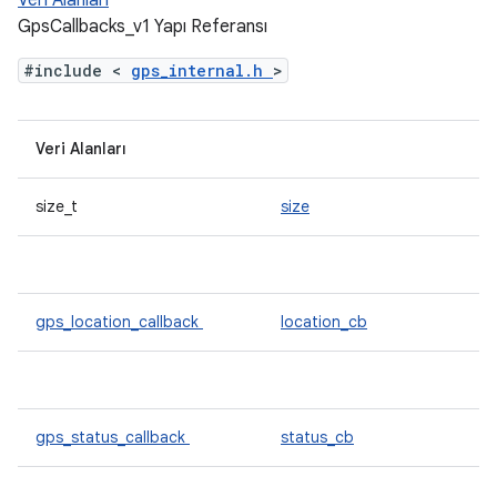
Veri Alanları
GpsCallbacks_v1 Yapı Referansı
#include <
gps_internal.h
>
Veri Alanları
size_t
size
gps_location_callback
location_cb
gps_status_callback
status_cb