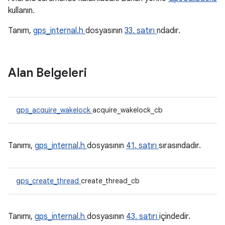
kullanın.
Tanım,
gps_internal.h
dosyasının
33. satırı
ndadır.
Alan Belgeleri
gps_acquire_wakelock
acquire_wakelock_cb
Tanımı,
gps_internal.h
dosyasının
41. satırı
sırasındadır.
gps_create_thread
create_thread_cb
Tanımı,
gps_internal.h
dosyasının
43. satırı
içindedir.