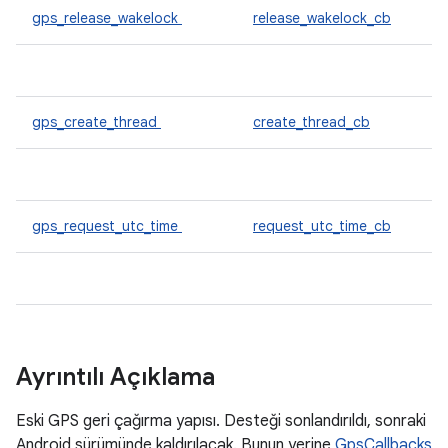
gps_release_wakelock
release_wakelock_cb
gps_create_thread
create_thread_cb
gps_request_utc_time
request_utc_time_cb
Ayrıntılı Açıklama
Eski GPS geri çağırma yapısı. Desteği sonlandırıldı, sonraki
Android sürümünde kaldırılacak. Bunun yerine
GpsCallbacks