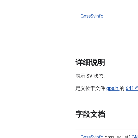
GnssSvInfo
详细说明
表示 SV 状态。
定义位于文件
gps.h
的
641 
字段文档
GnssSvInfo
gnss_sv_list[
GN