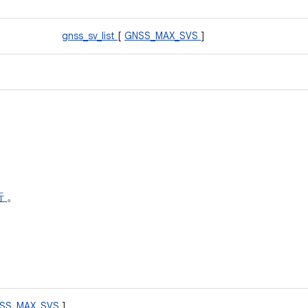
gnss_sv_list
[
GNSS_MAX_SVS
]
行
。
SS_MAX_SVS
]