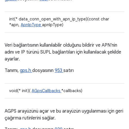
int(* data_conn_open_with_apn_ip_type)(const char
*apn,
ApnIpType
apnIpType)
Veri bağlantısının kullanılabilir olduğunu bildirir ve APN'nin
adını ve IP türünü SUPL bağlantıları için kullanılacak şekilde
ayarlar.
Tanımı,
gps.h
dosyasının
953
satırı
void(* init)(
AGpsCallbacks
*callbacks)
AGPS arayüzünü açar ve bu arayüzün uygulanması için geri
çağırma rutinlerini sağlar.