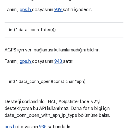
Tanımı,
gps.h
dosyasının
939
satırı içindedir.
int(* data_conn_failed)()
AGPS için veri bağlantısı kullanılamadığını bildirir.
Tanımı,
gps.h
dosyasının
943
satırı
int(* data_conn_open)(const char *apn)
Desteği sonlandırıldı. HAL, AGpsInterface_v2'yi
destekliyorsa bu API kullanılmaz. Daha fazla bilgi için
data_conn_open_with_apn_ip_type bölümüne bakın.
gps.h
dosyasının
935
satırındadır.