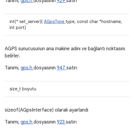
Tanımı,
gps.h
dosyasının
929
satırı
int(* set_server)(
AGpsType
type, const char *hostname,
int port)
AGPS sunucusunun ana makine adını ve bağlantı noktasını
belirler.
Tanımı,
gps.h
dosyasının
947
satırı
size_t boyutu
sizeof(AGpsInterface) olarak ayarlandı
Tanımı,
gps.h
dosyasının
923
satırı