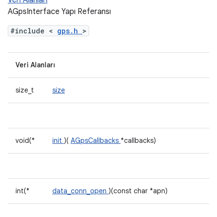
Veri Alanları
AGpsInterface Yapı Referansı
#include <
gps.h
>
Veri Alanları
size_t
size
void(*
init
)(
AGpsCallbacks
*callbacks)
int(*
data_conn_open
)(const char *apn)