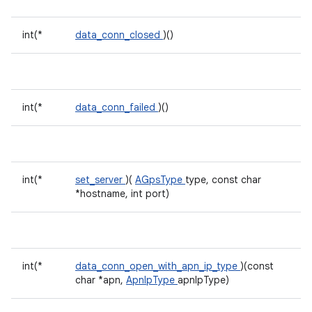
int(*
data_conn_closed
)()
int(*
data_conn_failed
)()
int(*
set_server
)(
AGpsType
type, const char
*hostname, int port)
int(*
data_conn_open_with_apn_ip_type
)(const
char *apn,
ApnIpType
apnIpType)