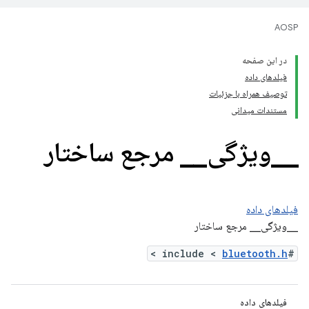
AOSP
در این صفحه
فیلدهای داده
توصیف همراه با جزئیات
مستندات میدانی
_
_
ویژگی
_
_
مرجع ساختار
فیلدهای داده
__ویژگی__ مرجع ساختار
>
bluetooth.h
#include <
فیلدهای داده