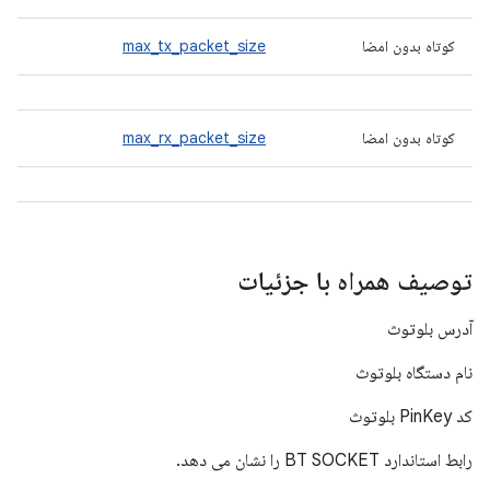
کوتاه بدون امضا
max_tx_packet_size
کوتاه بدون امضا
max_rx_packet_size
توصیف همراه با جزئیات
آدرس بلوتوث
نام دستگاه بلوتوث
کد PinKey بلوتوث
رابط استاندارد BT SOCKET را نشان می دهد.