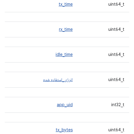
tx_time
uint64_t
rx_time
uint64_t
idle_time
uint64_t
uint64_t
انرژی_استفاده شده
app_uid
int32_t
tx_bytes
uint64_t