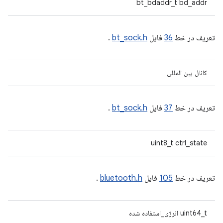
bt_bdaddr_t bd_addr
تعریف در خط
36
فایل
bt_sock.h
.
کانال بین المللی
تعریف در خط
37
فایل
bt_sock.h
.
uint8_t ctrl_state
تعریف در خط
105
فایل
bluetooth.h
.
uint64_t انرژی_استفاده شده