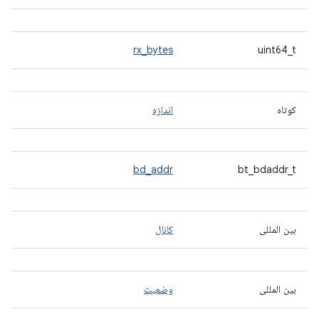
rx_bytes
uint64_t
کوتاه
اندازه
bd_addr
bt_bdaddr_t
بین المللی
کانال
بین المللی
وضعیت