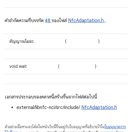
คําจํากัดความที่บรรทัด
48
ของไฟล์
NfcAdaptation.h
.
สัญญาณโมฆะ
(
)
void wait
(
)
เอกสารประกอบของคลาสนี้สร้างขึ้นจากไฟล์ต่อไปนี้
external/libnfc-nci/src/include/
NfcAdaptation.h
ตัวอย่างเนื้อหาและโค้ดในหน้าเว็บนี้ขึ้นอยู่กับใบอนุญาตที่อธิบายไว้ใน
ใบอนุญาตการ