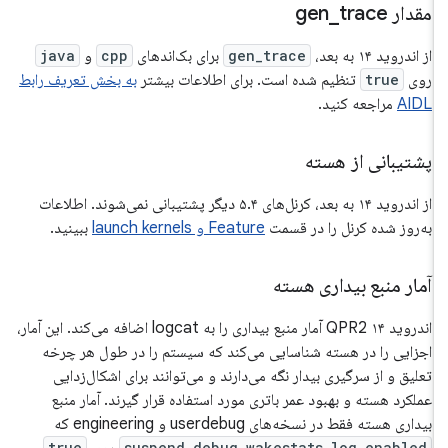
مقدار gen
trace
_
از اندروید ۱۴ به بعد،
gen_trace
برای بک‌اندهای
cpp
و
java
روی
true
تنظیم شده است. برای اطلاعات بیشتر
به بخش تعریف رابط
AIDL
مراجعه کنید.
پشتیبانی از هسته
از اندروید ۱۴ به بعد، کرنل‌های ۵.۴ دیگر پشتیبانی نمی‌شوند. اطلاعات
به‌روز شده کرنل را در قسمت
Feature و launch kernels
ببینید.
آمار منبع بیداری هسته
اندروید ۱۴ QPR2 آمار منبع بیداری را به logcat اضافه می‌کند. این آمار،
اجزایی را در هسته شناسایی می‌کند که سیستم را در طول هر چرخه
تعلیق و از سرگیری بیدار نگه می‌دارند و می‌توانند برای اشکال‌زدایی
عملکرد هسته و بهبود عمر باتری مورد استفاده قرار گیرند. آمار منبع
بیداری هسته فقط در نسخه‌های userdebug و engineering که
true
suspend.debug.wakestats_log.enabled