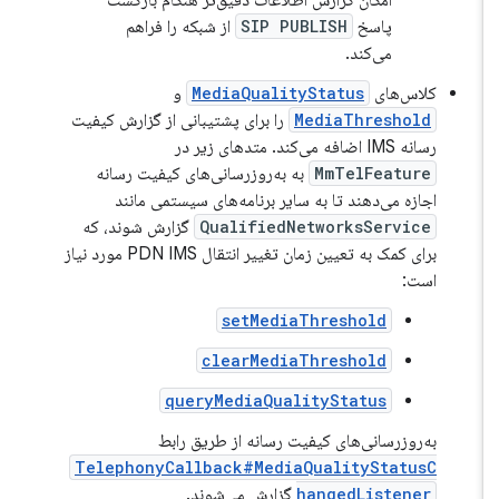
امکان گزارش اطلاعات دقیق‌تر هنگام بازگشت
پاسخ
SIP PUBLISH
از شبکه را فراهم
می‌کند.
کلاس‌های
MediaQualityStatus
و
MediaThreshold
را برای پشتیبانی از گزارش کیفیت
رسانه IMS اضافه می‌کند. متدهای زیر در
MmTelFeature
به به‌روزرسانی‌های کیفیت رسانه
اجازه می‌دهند تا به سایر برنامه‌های سیستمی مانند
QualifiedNetworksService
گزارش شوند، که
برای کمک به تعیین زمان تغییر انتقال PDN IMS مورد نیاز
است:
setMediaThreshold
clearMediaThreshold
queryMediaQualityStatus
به‌روزرسانی‌های کیفیت رسانه از طریق رابط
TelephonyCallback#MediaQualityStatusC
hangedListener
گزارش می‌شوند.