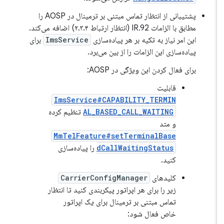
پشتیبانی از انتظار تماس مبتنی بر ترمینال در AOSP را
مطابق با الزامات IR.92 (انتظار ارتباط ۲.۳.۴) اضافه می‌کند.
این امر نیاز به تکیه بر هر پیاده‌سازی
ImsService
برای
پیاده‌سازی این الزامات را از بین می‌برد.
برای فعال کردن این ویژگی در AOSP:
قابلیت
ImsService#CAPABILITY_TERMIN
AL_BASED_CALL_WAITING
تنظیم کرده
و متد
MmTelFeature#setTerminalBase
dCallWaitingStatus
را پیاده‌سازی
کنید.
کلیدهای
CarrierConfigManager
زیر را برای هر اپراتور پیکربندی کنید تا انتظار
تماس مبتنی بر ترمینال برای یک اپراتور
خاص فعال شود: