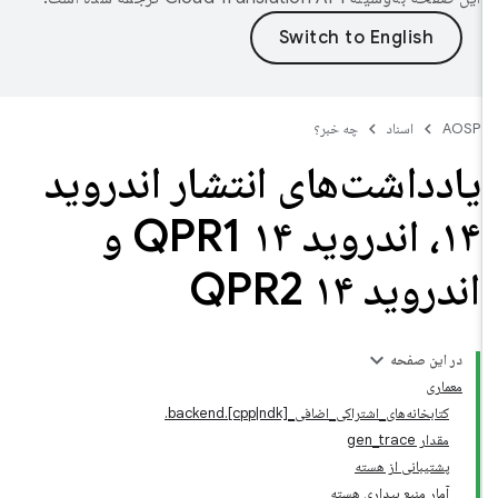
AOSP
اسناد
چه خبر؟
یادداشت‌های انتشار اندروید
۱۴، اندروید ۱۴ QPR1 و
اندروید ۱۴ QPR2
در این صفحه
معماری
کتابخانه‌های_اشتراکی_اضافی_backend.[cpp|ndk].
مقدار gen_trace
پشتیبانی از هسته
آمار منبع بیداری هسته