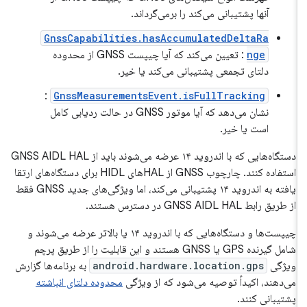
آنها پشتیبانی می‌کند را برمی‌گرداند.
GnssCapabilities.hasAccumulatedDeltaRa
nge
: تعیین می‌کند که آیا چیپست GNSS از محدوده
دلتای تجمعی پشتیبانی می‌کند یا خیر.
:
GnssMeasurementsEvent.isFullTracking
نشان می‌دهد که آیا موتور GNSS در حالت ردیابی کامل
است یا خیر.
دستگاه‌هایی که با اندروید ۱۴ عرضه می‌شوند باید از GNSS AIDL HAL
استفاده کنند. چارچوب GNSS از HALهای HIDL برای دستگاه‌های ارتقا
یافته به اندروید ۱۴ پشتیبانی می‌کند، اما ویژگی‌های جدید GNSS فقط
از طریق رابط GNSS AIDL HAL در دسترس هستند.
چیپست‌ها و دستگاه‌هایی که با اندروید ۱۴ یا بالاتر عرضه می‌شوند و
شامل گیرنده GPS یا GNSS هستند و این قابلیت را از طریق پرچم
ویژگی
android.hardware.location.gps
به برنامه‌ها گزارش
می‌دهند، اکیداً توصیه می‌شود که از ویژگی
محدوده دلتای انباشته
پشتیبانی کنند.