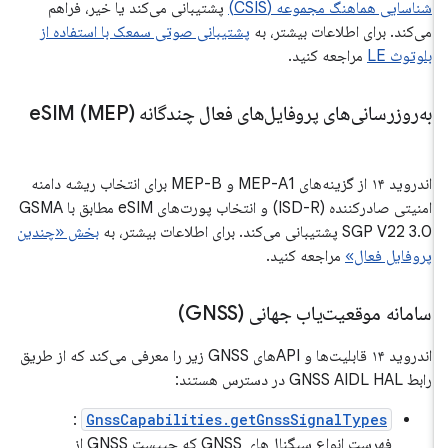
شناسایی هماهنگ مجموعه (CSIS)
پشتیبانی می‌کند یا خیر، فراهم
می‌کند. برای اطلاعات بیشتر، به
پشتیبانی صوتی سمعک با استفاده از
بلوتوث LE
مراجعه کنید.
به‌روزرسانی‌های پروفایل‌های فعال چندگانه e
SIM (MEP)
اندروید ۱۴ از گزینه‌های MEP-A1 و MEP-B برای انتخاب ریشه دامنه
امنیتی صادرکننده (ISD-R) و انتخاب پورت‌های eSIM مطابق با GSMA
SGP V22 3.0 پشتیبانی می‌کند. برای اطلاعات بیشتر، به
بخش «چندین
پروفایل فعال»
مراجعه کنید.
سامانه موقعیت‌یاب جهانی (GNSS)
اندروید ۱۴ قابلیت‌ها و APIهای GNSS زیر را معرفی می‌کند که از طریق
رابط GNSS AIDL HAL در دسترس هستند:
:
GnssCapabilities.getGnssSignalTypes
فهرست انواع سیگنال‌های GNSS که چیپست GNSS از