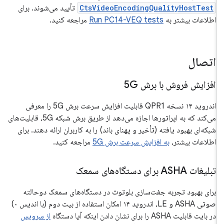
CtsVideoEncodingQualityHostTest
تأیید می‌شوند. برای
اطلاعات بیشتر به
Run PC14-VEQ tests
مراجعه کنید.
اتصال
افزایش فروش با برش 5G
اندروید ۱۴ نسخه QPR1 قابلیت افزایش سرعت برش 5G را معرفی
می‌کند که به اپراتورها اجازه می‌دهد از طریق برش شبکه 5G، قابلیت‌های
شبکه‌ای بهبود یافته (تأخیر و پهنای باند) را به کاربران ارائه دهند. برای
اطلاعات بیشتر،
به افزایش سرعت برش 5G
مراجعه کنید.
تبلیغات ASHA برای دستگاه‌های سمعک
برای بهبود تجربه جفت‌سازی بلوتوث در دستگاه‌های سمعک دوحالته
صوتی ASHA و LE، اندروید ۱۴ امکان استفاده از بیت دوم (با اندیس ۰)
در بایت قابلیت ASHA را برای نشان دادن اینکه آیا دستگاه
از سرویس