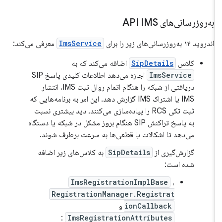
به‌روزرسانی‌های API IMS
اندروید ۱۴ به‌روزرسانی‌های زیر را برای
ImsService
معرفی می‌کند:
کلاس
SipDetails
اضافه می‌کند که به
ImsService
اجازه می‌دهد اطلاعات کلیدی پاسخ SIP
دریافتی از شبکه را هنگام اتمام روال ثبت IMS، انتشار
IMS یا اشتراک IMS گزارش دهد. این امر به برنامه‌هایی که
ثبت تکی RCS را پیاده‌سازی می‌کنند، دید بیشتری نسبت
به پاسخ تراکنش SIP هنگام بروز مشکل در شبکه یا دستگاه
می‌دهد تا اشکالات یا قطعی‌ها به سرعت برطرف شوند.
گزارش‌گیری از
SipDetails
به کلاس‌های زیر اضافه
شده است:
ImsRegistrationImplBase
،
RegistrationManager.Registrat
ionCallback
و
:
ImsRegistrationAttributes