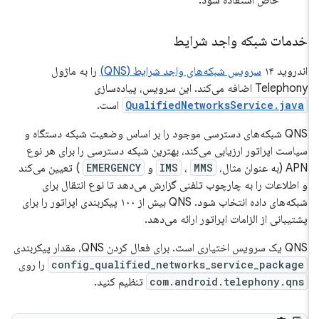
خاص استفاده شود.
خدمات شبکه واجد شرایط
اندروید ۱۴
سرویس شبکه‌های واجد شرایط (QNS)
را به ماژول
Telephony اضافه می‌کند. این سرویس، پیاده‌سازی
QualifiedNetworksService.java
است.
QNS شبکه‌های دسترسی موجود را بر اساس وضعیت شبکه دستگاه و
سیاست اپراتور ارزیابی می‌کند، بهترین شبکه دسترسی را برای هر نوع
APN (به عنوان مثال،
MMS
،
IMS
و
EMERGENCY
) تعیین می‌کند
و اطلاعات را به چارچوب تلفنی گزارش می‌دهد تا نوع انتقال برای
شبکه‌های داده انتخاب شود. QNS بیش از ۱۰۰ پیکربندی اپراتور را برای
پشتیبانی از الزامات اپراتور ارائه می‌دهد.
QNS یک سرویس اختیاری است. برای فعال کردن QNS، مقدار پیکربندی
config_qualified_networks_service_package
را روی
com.android.telephony.qns
تنظیم کنید.