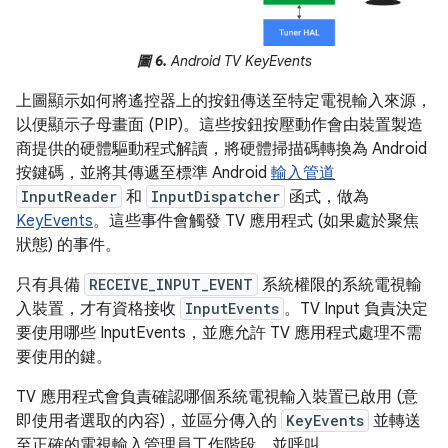
圖 6.
Android TV KeyEvents
上圖顯示如何將遙控器上的按鈕傳送至特定電視輸入來源，
以便顯示子母畫面 (PIP)。這些按鈕按壓動作會由裝置製造
商提供的硬體驅動程式解讀，將硬體掃描碼轉換為 Android
按鍵碼，並將其傳遞至標準 Android
輸入管道
InputReader
和
InputDispatcher
函式，做為
KeyEvents
。這些事件會觸發 TV 應用程式 (如果處於聚焦
狀態) 的事件。
只有具備
RECEIVE_INPUT_EVENT
系統權限的系統電視輸
入裝置，才有資格接收
InputEvents
。TV Input 負責決定
要使用哪些 InputEvents，並應允許 TV 應用程式處理不需
要使用的鍵。
TV 應用程式會負責確認哪個系統電視輸入裝置已啟用 (意
即使用者選取的內容)，並區分傳入的
KeyEvents
並轉送
至正確的電視輸入管理員工作階段，並呼叫