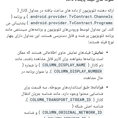
ارائه دهنده تلویزیون از داده های ساخت یافته در جداول کانال (
android.provider.TvContract.Channels
) و برنامه (
android.provider.TvContract.Programs
) پشتیبانی می
کند. این جداول توسط ورودی‌های تلویزیون و برنامه‌های سیستمی مانند
برنامه تلویزیون پر شده و قابل دسترسی هستند. این جداول دارای چهار
نوع فیلد هستند:
نمایش:
فیلدهای نمایش حاوی اطلاعاتی هستند که ممکن
است برنامه‌ها بخواهند برای کاربر قابل مشاهده باشند، مانند
نام کانال (
COLUMN_DISPLAY_NAME
) یا شماره (
COLUMN_DISPLAY_NUMBER
)، یا عنوان برنامه در
حال مشاهده.
فراداده:
طبق استانداردهای مربوطه، سه قسمت برای
شناسایی محتوا وجود دارد، مانند شناسه جریان انتقال
کانال (
COLUMN_TRANSPORT_STREAM_ID
)،
شناسه اصلی شبکه (
COLUMN_ORIGINAL_NETWORK_ID
) و شناسه