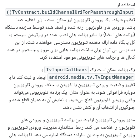
استفاده از
TvContract.buildChannelUriForPassthroughInput()
تنظیم شوند. یک ورودی تلویزیون نیز ممکن است دارای تنظیم صدا
باشد. ورودی های تلویزیون ارائه شده و امضا شده توسط سازنده دستگاه
(برنامه های امضا) یا سایر برنامه های نصب شده در پارتیشن سیستم به
کل پایگاه داده ارائه دهنده تلویزیون دسترسی خواهند داشت. از این
دسترسی می توان برای ساخت برنامه هایی برای مرور و جستجو در همه
کانال ها و برنامه های تلویزیونی موجود استفاده کرد.
یک برنامه ممکن است یک
TvInputCallback
با
android.media.tv.TvInputManager
ایجاد و ثبت کند تا با
تغییر وضعیت ورودی تلویزیون یا افزودن یا حذف ورودی تلویزیون
دوباره فراخوانی شود. به عنوان مثال، یک برنامه تلویزیونی می‌تواند
وقتی ورودی تلویزیون قطع می‌شود، با نمایش آن به عنوان قطع شده و
جلوگیری از انتخاب آن واکنش نشان دهد.
مدیر ورودی تلویزیون ارتباط بین برنامه تلویزیون و ورودی های
تلویزیون را خلاصه می کند. رابط استاندارد مدیریت ورودی تلویزیون و
ورودی تلویزیون به چندین سازنده دستگاه اجازه می دهد تا برنامه های