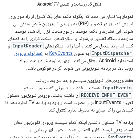
شکل 6.
رویدادهای کلیدی Android TV
نمودار بالا نشان می دهد که چگونه دکمه های یک کنترل از راه دور برای
نمایش تصویر در تصویر (PIP) به ورودی تلویزیون خاص منتقل می
شوند. این فشارهای دکمه توسط درایور سخت‌افزار ارائه‌شده توسط
سازنده دستگاه تفسیر می‌شوند و اسکن‌کدهای سخت‌افزاری را به کدهای
کلید اندروید تبدیل می‌کنند و آنها را به عملکردهای
InputReader
و
InputDispatcher
به عنوان
KeyEvents
به
خط لوله ورودی
استاندارد Android منتقل می‌کنند. اینها به نوبه خود باعث ایجاد
رویدادها در برنامه تلویزیونی می شوند اگر در فوکوس باشد.
فقط ورودی‌های تلویزیون سیستم واجد شرایط دریافت
InputEvents
هستند و فقط در صورتی که مجوز سیستم
RECEIVE_INPUT_EVENT
را داشته باشند. ورودی تلویزیون مسئول
تعیین InputEvents برای مصرف است و باید به برنامه TV اجازه دهد تا
کلیدهایی را که نیازی به مصرف ندارد کنترل کند.
برنامه TV مسئول دانستن اینکه کدام سیستم ورودی تلویزیون فعال
است، یعنی توسط کاربر انتخاب شده است، و ابهام زدایی از
KeyEvents
ورودی و هدایت آنها به جلسه مدیریت ورودی تلویزیون