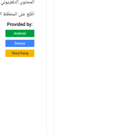
المحتوى التلفزيوني 
اطّلِع على المخطّط 