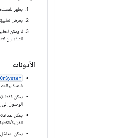
يظهر للمستخد
يعرض تطبيق ا
لا يمكن لتطبي
التلفزيون لتط
الأذونات
eOrSystem
قاعدة بيانات 
الوصول إلى إد
يمكن لمدخلات 
القراءة/الكتا
يمكن لمداخل 