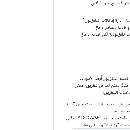
ى من مصادر غير متوافقة مع ميزة "النقل
ة "إدارة إدخالات التلفزيون"
 وإضافة مصادر إدخال
لات تلفزيونية لكل خدمة إدخال
خدمة التلفزيون أيضًا الأذونات
مثلاً، يمكن لمدخل تلفزيون معيّن
خالات التلفزيون.
فزيوني هي المسؤولة عن تعبئة حقل "نوع
لصحيح المرتبط
. على سبيل المثال، مع بث محتوى تلفزيوني باستخدام معيار ATSC A/65 العادي
تخدام السلسلة "رياضة" وسيعبئ مقدّم