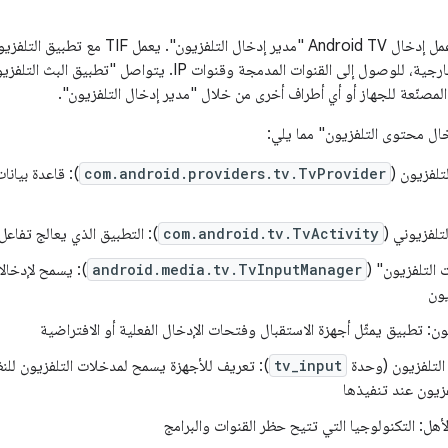
يتضمّن تنفيذ إطار عمل إدخال Android TV "م
بتطبيق تابع لجهة خارجية، للوصول إلى القنوات المدمجة وقنو
 المصنّعة للجهاز أو أي أطراف أخرى من خلال "مدير إدخال التلفزيون".
ال محتوى التلفزيون" مما يلي:
تلفزيون (
com.android.providers.tv.TvProvider
): قاعدة بيانا
تلفزيوني (
com.android.tv.TvActivity
): التطبيق الذي يعالج تفاع
 التلفزيون" (
android.media.tv.TvInputManager
): يسمح لإدخالا
يون
ون: تطبيق يمثّل أجهزة الاستقبال وفتحات الإدخال الفعلية أو الافتراضية
tv_input
): تعريف للأجهزة يسمح لمدخلات التلفزيون للنظ
فزيون عند تنفيذها
لأهل: التكنولوجيا التي تتيح حظر القنوات والبرامج