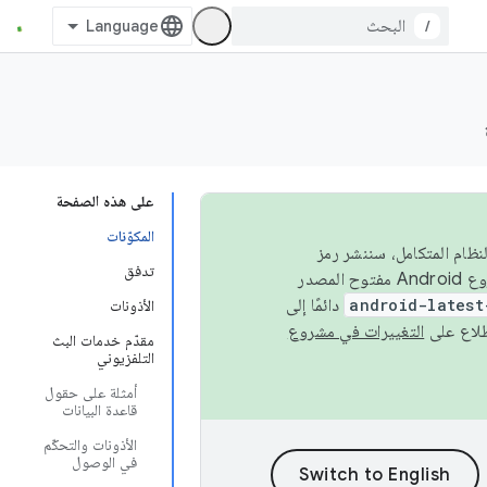
/
على هذه الصفحة
المكوّنات
 في النظام المتكامل، سننشر رمز
تدفق
المصدر في مشروع Android مفتوح المصدر (AOSP) في الربعَين الثاني والرابع. لبناء مشروع Android مفتوح المصدر
android-latest
دائمًا إلى
الأذونات
التغييرات في مشروع
مقدّم خدمات البث
التلفزيوني
أمثلة على حقول
قاعدة البيانات
الأذونات والتحكّم
في الوصول