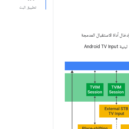
تطبيق البث
وسنتناول هذه المكوّنات بالتفصيل أدناه. اطّلِع على الرسم البياني التالي للحصول على عرض تفصيلي لبنية Android TV Input