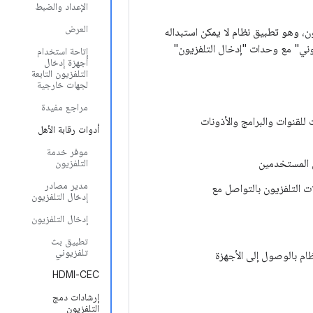
الإعداد والضبط
العرض
دير إدخال التلفزيون". يعمل TIF مع تطبيق التلفزيون، وهو تطبيق نظام لا يمكن استبداله
ات IP. يتواصل "تطبيق البث التلفزيوني" مع وحدات "إدخال التلفزيون"
إتاحة استخدام
أجهزة إدخال
التلفزيون التابعة
لجهات خارجية
مراجع مفيدة
ت للقنوات والبرامج والأذونات
أدوات رقابة الأهل
موفر خدمة
ل المستخدمين
التلفزيون
مدير مصادر
ت التلفزيون بالتواصل مع
إدخال التلفزيون
إدخال التلفزيون
تطبيق بث
تلفزيوني
ام بالوصول إلى الأجهزة
HDMI-CEC
إرشادات دمج
التلفزيون