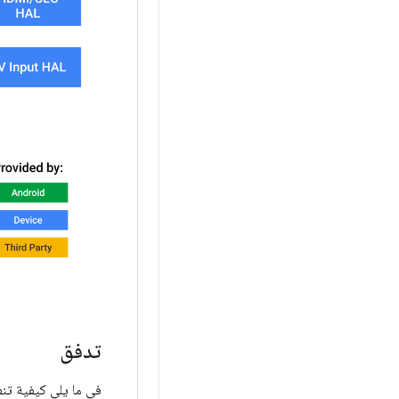
تدفق
في ما يلي كيفية تنف