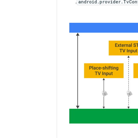
.
android.provider.TvCon