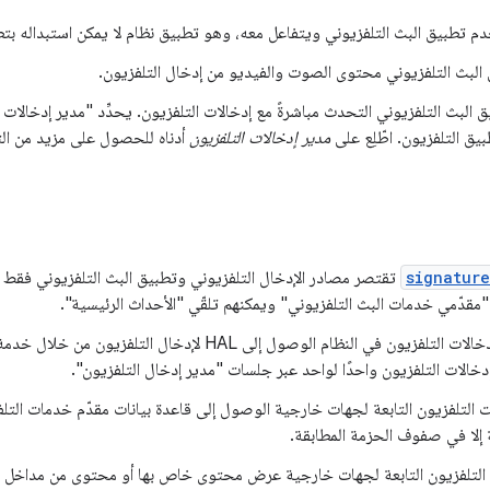
م تطبيق البث التلفزيوني ويتفاعل معه، وهو تطبيق نظام لا يمكن استبداله بت
لبث التلفزيوني محتوى الصوت والفيديو من إدخال التلفزيون.
ق البث التلفزيوني التحدث مباشرةً مع إدخالات التلفزيون. يحدِّد "مدير إدخالات 
بيق التلفزيون. اطّلِع على
مدير إدخالات التلفزيون
أدناه للحصول على مزيد من ال
signatur
تقتصر مصادر الإدخال التلفزيوني وتطبيق البث التلفزيوني فقط ع
"مقدّمي خدمات البث التلفزيوني" ويمكنهم تلقّي "الأحداث الرئيسية".
يمكن فقط لإدخالات التلفزيون في النظام الوصول إلى HAL لإدخا
خالات التلفزيون واحدًا لواحد عبر جلسات "مدير إدخال التلفزيون".
التلفزيون التابعة لجهات خارجية الوصول إلى قاعدة بيانات مقدّم خدمات التلفزيو
بة إلا في صفوف الحزمة المطابقة.
التلفزيون التابعة لجهات خارجية عرض محتوى خاص بها أو محتوى من مداخل ا