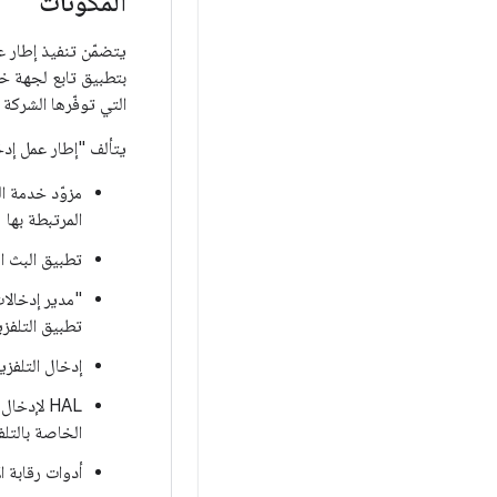
المكوّنات
التي توفّرها الشركة
يتألف "إطار عمل إدخ
مزوّد خدمة ال
المرتبطة بها
تطبيق البث ال
"مدير إدخالات
تطبيق التلفز
إدخال التلفزي
HAL لإدخال التلفزيون (وحدة
الخاصة بالتل
أدوات رقابة ا