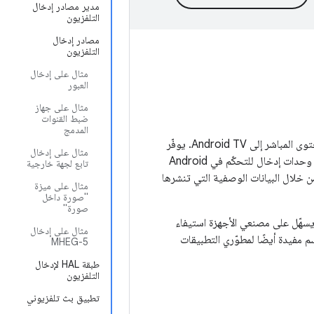
مدير مصادر إدخال
التلفزيون
مصادر إدخال
التلفزيون
مثال على إدخال
العبور
مثال على جهاز
ضبط القنوات
المدمج
يعمل "إطار عمل إدخال Android TV" (TIF) على تبسيط عملية إرسال المحتوى المباشر إلى Android TV. يوفّر
مثال على إدخال
Android TIF واجهة برمجة تطبيقات قياسية تتيح للشركات المصنّعة إنشاء وحدات إدخال للتحكّم في Android
تابع لجهة خارجية
ن خلال البيانات الوصفية التي تنشرها
مثال على ميزة
"صورة داخل
صورة"
ه يسهّل على مصنعي الأجهزة استيفاء
مثال على إدخال
سم مفيدة أيضًا لمطوّري التطبيقات
MHEG-5
طبقة HAL لإدخال
التلفزيون
تطبيق بث تلفزيوني