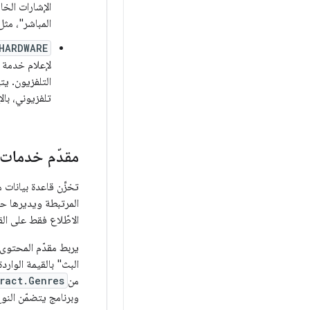
المباشر"، مثل مُعدِّل قنوات
HARDWARE
لإعلام خدمة 
التلفزيون. يت
تلفزيوني، بال
مقدّم خدمات 
تخزِّن قاعدة بيانات 
المرتبطة ويديرها حت
الاطّلاع فقط على الق
يربط مقدّم المحتوى 
البث" بالقيمة الوار
من
ract.Genres