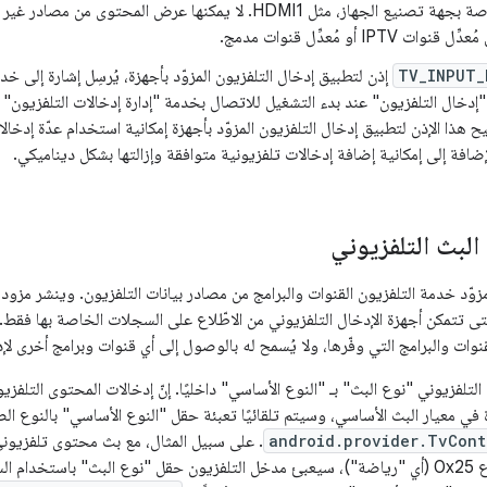
الإشارات الخاصة بجهة تصنيع الجهاز، مثل HDMI1. لا يمكنها عرض المحتو
 IPTV أو مُعدِّل قنوات مدمج.
TV_INPUT_
إذن لتطبيق إدخال التلفزيون المزوّد بأجهزة، يُرسِل إشارة إلى خدم
"إدخال التلفزيون" عند بدء التشغيل للاتصال بخدمة "إدارة إدخالات التلفزيون"
يح هذا الإذن لتطبيق إدخال التلفزيون المزوّد بأجهزة إمكانية استخدام عدّة إدخا
إضافة إلى إمكانية إضافة إدخالات تلفزيونية متوافقة وإزالتها بشكل ديناميكي.
البث التلفزيوني
مزوّد خدمة التلفزيون القنوات والبرامج من مصادر بيانات التلفزيون. وينشر مزود 
ى تتمكن أجهزة الإدخال التلفزيوني من الاطّلاع على السجلات الخاصة بها فقط. 
نوات والبرامج التي وفّرها، ولا يُسمح له بالوصول إلى أي قنوات وبرامج أخرى لإد
التلفزيوني "نوع البث" بـ "النوع الأساسي" داخليًا. إنّ إدخالات المحتوى التل
دة في معيار البث الأساسي، وسيتم تلقائيًا تعبئة حقل "النوع الأساسي" بالنوع ا
android.provider.TvCont
وبرنامج يتضمّن النوع 0x25 (أي "رياضة")، سيعبئ مدخل التلفزيون حقل "نوع البث" باس