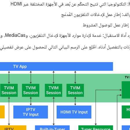
HDMI
الف: إطار عمل لإدخالات التلفزيون المُدمَج
ة الاستقبال: خدمة لإدارة موارد الأجهزة لإدخال التلفزيون، وMediaCas، وإدخال أداة الاستقبال المدمجة