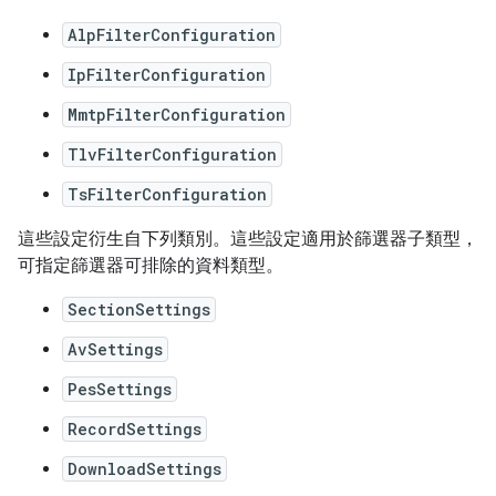
AlpFilterConfiguration
IpFilterConfiguration
MmtpFilterConfiguration
TlvFilterConfiguration
TsFilterConfiguration
這些設定衍生自下列類別。這些設定適用於篩選器子類型，
可指定篩選器可排除的資料類型。
SectionSettings
AvSettings
PesSettings
RecordSettings
DownloadSettings