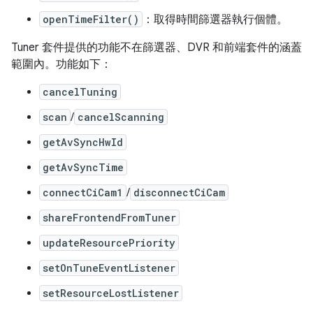
openTimeFilter()
：取得時間篩選器執行個體。
Tuner 套件提供的功能不在篩選器、DVR 和前端套件的涵蓋
範圍內。功能如下：
cancelTuning
scan
/
cancelScanning
getAvSyncHwId
getAvSyncTime
connectCiCam1
/
disconnectCiCam
shareFrontendFromTuner
updateResourcePriority
setOnTuneEventListener
setResourceLostListener