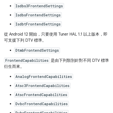
Isdbs3FrontendSettings
IsdbsFrontendSettings
IsdbtFrontendSettings
從 Android 12 開始，只要使用 Tuner HAL 1.1 以上版本，即
可支援下列 DTV 標準。
DtmbFrontendSettings
FrontendCapabilities
是由下列類別針對不同 DTV 標準
衍生而來。
AnalogFrontendCapabilities
Atsc3FrontendCapabilities
AtscFrontendCapabilities
DvbcFrontendCapabilities
DvbsFrontendCapabilities