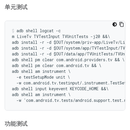
单元测试
adb shell logcat -c

m LiveTv TVTestInput TVUnitTests -j20 &&\

adb install -r -d $OUT/system/priv-app/LiveTv/Live
adb install -r -d $OUT/system/app/TVTestInput/TVTe
adb install -r -d $OUT/data/app/TVUnitTests/TVUnit
adb shell pm clear com.android.providers.tv && \

adb shell pm clear com.android.tv && \

adb shell am instrument \

  -e testSetupMode unit \

  -w com.android.tv.testinput/.instrument.TestSetup
adb shell input keyevent KEYCODE_HOME &&\

adb shell am instrument \

功能测试