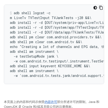
adb shell logcat -c

m LiveTv TVTestInput TVJankTests -j20 &&\

adb install -r -d $OUT/system/priv-app/LiveTv/Live
adb install -r -d $OUT/system/app/TVTestInput/TVTe
adb install -r -d $OUT/data/app/TVJankTests/TVJank
adb shell pm clear com.android.providers.tv &&\

adb shell pm clear com.android.tv &&\

echo "Creating a lot of channels and EPG data, thi
adb shell am instrument \

  -e testSetupMode jank \

  -w com.android.tv.testinput/.instrument.TestSetup
adb shell input keyevent KEYCODE_HOME &&\

adb shell am instrument \

本页面上的内容和代码示例受
内容许可
部分所述许可的限制。Java 和
OpenJDK 是 Oracle 和/或其关联公司的注册商标。