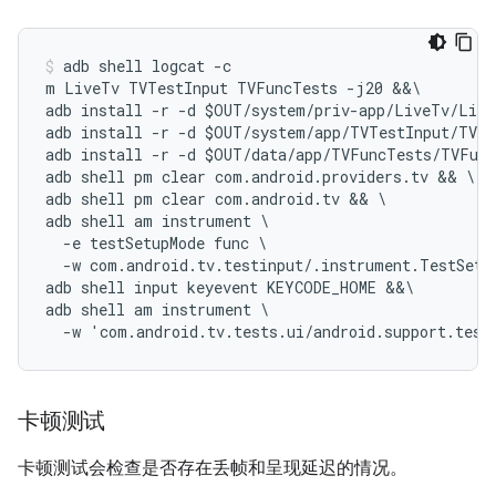
adb shell logcat -c

m LiveTv TVTestInput TVFuncTests -j20 &&\

adb install -r -d $OUT/system/priv-app/LiveTv/Live
adb install -r -d $OUT/system/app/TVTestInput/TVTe
adb install -r -d $OUT/data/app/TVFuncTests/TVFunc
adb shell pm clear com.android.providers.tv && \

adb shell pm clear com.android.tv && \

adb shell am instrument \

  -e testSetupMode func \

  -w com.android.tv.testinput/.instrument.TestSetup
adb shell input keyevent KEYCODE_HOME &&\

adb shell am instrument \

卡顿测试
卡顿测试会检查是否存在丢帧和呈现延迟的情况。