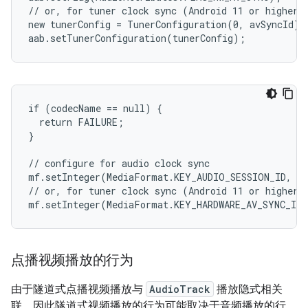
// or, for tuner clock sync (Android 11 or higher)

new tunerConfig = TunerConfiguration(0, avSyncId);

if (codecName == null) {

  return FAILURE;

}

// configure for audio clock sync

mf.setInteger(MediaFormat.KEY_AUDIO_SESSION_ID, au
// or, for tuner clock sync (Android 11 or higher)

点播视频播放的行为
由于隧道式点播视频播放与
AudioTrack
播放隐式相关
联，因此隧道式视频播放的行为可能取决于音频播放的行