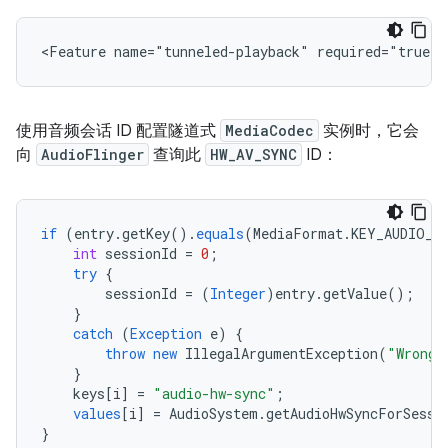
使用音频会话 ID 配置隧道式
MediaCodec
实例时，它会
向
AudioFlinger
查询此
HW_AV_SYNC
ID：
if
(
entry
.
getKey
().
equals
(
MediaFormat
.
KEY_AUDIO_S
int
sessionId
=
0
;
try
{
sessionId
=
(
Integer
)
entry
.
getValue
();
}
catch
(
Exception
e
)
{
throw
new
IllegalArgumentException
(
"Wrong 
}
keys
[
i
]
=
"audio-hw-sync"
;
values
[
i
]
=
AudioSystem
.
getAudioHwSyncForSessi
}