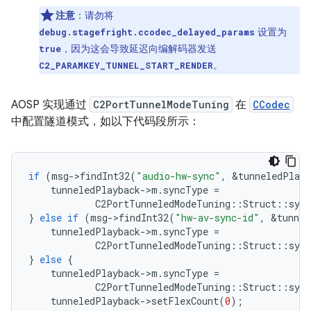
注意
：请勿将
设置为
debug.stagefright.ccodec_delayed_params
，因为这会导致延迟向编解码器发送
true
。
C2_PARAMKEY_TUNNEL_START_RENDER
AOSP 实现通过
C2PortTunnelModeTuning
在
CCodec
中配置隧道模式，如以下代码段所示：
if
(
msg
-
>
findInt32
(
"audio-hw-sync"
,
&
tunneledPlayb
tunneledPlayback
-
>
m
.
syncType
=
C2PortTunneledModeTuning
::
Struct
::
sync
}
else
if
(
msg
-
>
findInt32
(
"hw-av-sync-id"
,
&
tunnel
tunneledPlayback
-
>
m
.
syncType
=
C2PortTunneledModeTuning
::
Struct
::
sync
}
else
{
tunneledPlayback
-
>
m
.
syncType
=
C2PortTunneledModeTuning
::
Struct
::
sync
tunneledPlayback
-
>
setFlexCount
(
0
);