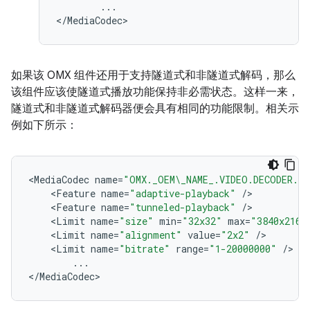
...
<
/
MediaCodec
如果该 OMX 组件还用于支持隧道式和非隧道式解码，那么
该组件应该使隧道式播放功能保持非必需状态。这样一来，
隧道式和非隧道式解码器便会具有相同的功能限制。相关示
例如下所示：
<
MediaCodec
name
=
"OMX._OEM\_NAME_.VIDEO.DECODER.AV
<
Feature
name
=
"adaptive-playback"
/
<
Feature
name
=
"tunneled-playback"
/
<
Limit
name
=
"size"
min
=
"32x32"
max
=
"3840x2160
<
Limit
name
=
"alignment"
value
=
"2x2"
/
<
Limit
name
=
"bitrate"
range
=
"1-20000000"
/
...
<
/
MediaCodec