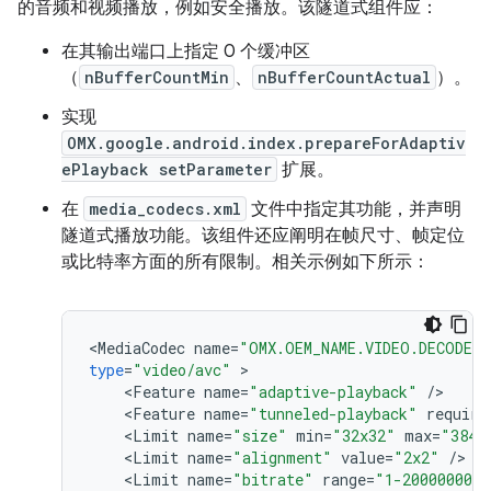
的音频和视频播放，例如安全播放。该隧道式组件应：
在其输出端口上指定 0 个缓冲区
（
nBufferCountMin
、
nBufferCountActual
）。
实现
OMX.google.android.index.prepareForAdaptiv
ePlayback setParameter
扩展。
在
media_codecs.xml
文件中指定其功能，并声明
隧道式播放功能。该组件还应阐明在帧尺寸、帧定位
或比特率方面的所有限制。相关示例如下所示：
<
MediaCodec
name
=
"OMX.OEM_NAME.VIDEO.DECODER.
type
=
"video/avc"
<
Feature
name
=
"adaptive-playback"
/
<
Feature
name
=
"tunneled-playback"
require
<
Limit
name
=
"size"
min
=
"32x32"
max
=
"3840
<
Limit
name
=
"alignment"
value
=
"2x2"
/
<
Limit
name
=
"bitrate"
range
=
"1-20000000"