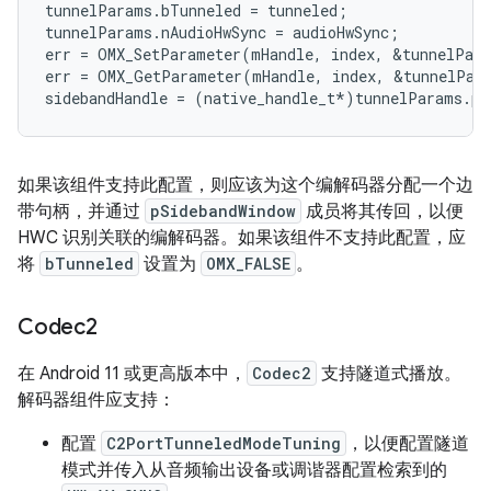
tunnelParams
.
bTunneled
=
tunneled
;
tunnelParams
.
nAudioHwSync
=
audioHwSync
;
err
=
OMX_SetParameter
(
mHandle
,
index
,
&
tunnelPar
err
=
OMX_GetParameter
(
mHandle
,
index
,
&
tunnelPar
sidebandHandle
=
(
native_handle_t
*
)
tunnelParams
.
pS
如果该组件支持此配置，则应该为这个编解码器分配一个边
带句柄，并通过
pSidebandWindow
成员将其传回，以便
HWC 识别关联的编解码器。如果该组件不支持此配置，应
将
bTunneled
设置为
OMX_FALSE
。
Codec2
在 Android 11 或更高版本中，
Codec2
支持隧道式播放。
解码器组件应支持：
配置
C2PortTunneledModeTuning
，以便配置隧道
模式并传入从音频输出设备或调谐器配置检索到的