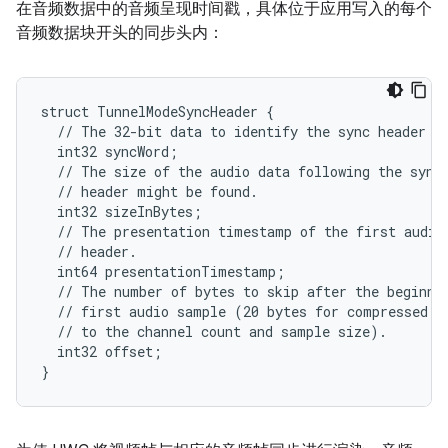
在音频数据中的音频呈现时间戳，具体位于应用写入的每个
音频数据块开头的同步头内：
struct TunnelModeSyncHeader {

  // The 32-bit data to identify the sync header (0
  int32 syncWord;

  // The size of the audio data following the sync 
  // header might be found.

  int32 sizeInBytes;

  // The presentation timestamp of the first audio 
  // header.

  int64 presentationTimestamp;

  // The number of bytes to skip after the beginnin
  // first audio sample (20 bytes for compressed au
  // to the channel count and sample size).

  int32 offset;
