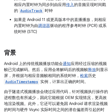
相应内置时钟为同步到由应用
传入
的音频呈现时间戳
的
AudioTrack
时钟
如果是 Android 11 或更高版本中的直播播放，则相应
内置时钟为由
调谐器
驱动的程序参考时钟 (PCR) 或系
统时钟 (STC)
背景
Android 上的传统视频播放功能会
通知
应用经过压缩的视频
帧已完成解码。然后，应用会将解码后的视频帧
释放
到显示
屏，并根据与相应音频帧相同的系统时钟，
检索
历史
AudioTimestamps
实例，计算出正确的时间。
由于隧道式视频播放会绕过应用代码，针对视频执行操作的
进程数也有所减少，因此它能根据 OEM 实现情况，更高效
地渲染视频。此外，它还可以避免因 Android 请求渲染视频
的时间与硬件 Vsync 实际时间之间的潜在偏差而引起的时