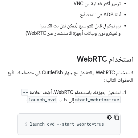
ترميز أكثر فعالية من VNC
أداة ADB في المتصفّح
بروتوكول قابل للتوسيع (يمكن نقل بث الكاميرا
والميكروفون وبيانات أجهزة الاستشعار عبر WebRTC)
استخدام Web
RTC
لاستخدام WebRTC والتفاعل مع جهاز Cuttlefish في متصفّحك، اتّبِع
الخطوات التالية:
لتشغيل أجهزتك باستخدام WebRTC، أضِف العلامة
--
start_webrtc=true
إلى طلب
launch_cvd
.