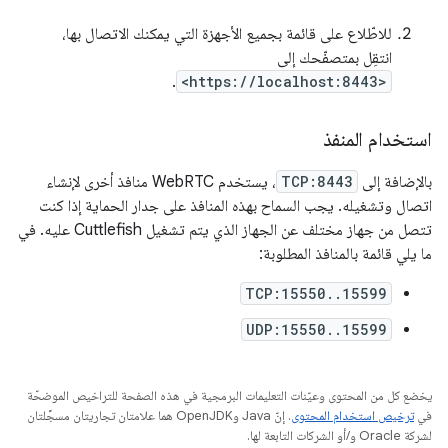
للاطّلاع على قائمة بجميع الأجهزة التي يمكنك الاتصال بها،
انتقِل بمتصفّحك إلى
.
<https://localhost:8443>
استخدام المنفذ
بالإضافة إلى
TCP:8443
، يستخدم WebRTC منافذ أخرى لإنشاء
اتصال وتشغيله. يجب السماح بهذه المنافذ على جدار الحماية إذا كنت
تتصل من جهاز مختلف عن الجهاز الذي يتم تشغيل Cuttlefish عليه. في
ما يلي قائمة بالمنافذ المطلوبة:
TCP:15550..15599
UDP:15550..15599
يخضع كل من المحتوى وعيّنات التعليمات البرمجية في هذه الصفحة للتراخيص الموضحّة
في
ترخيص استخدام المحتوى
. إنّ Java وOpenJDK هما علامتان تجاريتان مسجَّلتان
لشركة Oracle و/أو الشركات التابعة لها.