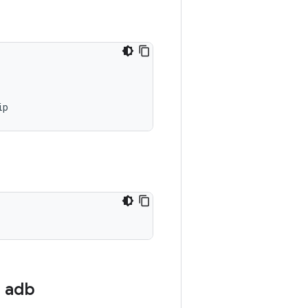
ip
e adb