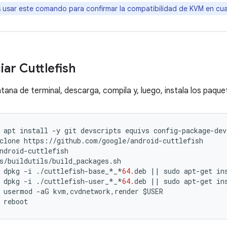
usar este comando para confirmar la compatibilidad de KVM en cua
iar Cuttlefish
tana de terminal, descarga, compila y, luego, instala los paque
apt
install
-
y
git
devscripts
equivs
config
-
package
-
dev
clone
https
:
//
github
.
com
/
google
/
android
-
cuttlefish
ndroid
-
cuttlefish
s
/
buildutils
/
build_packages
.
sh
dpkg
-
i
./
cuttlefish
-
base_
*
_
*
64.
deb
||
sudo
apt
-
get
in
dpkg
-
i
./
cuttlefish
-
user_
*
_
*
64.
deb
||
sudo
apt
-
get
in
usermod
-
aG
kvm
,
cvdnetwork
,
render
$
USER
reboot