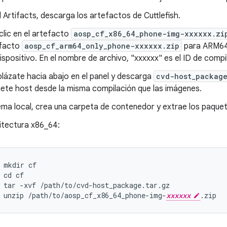
l Artifacts, descarga los artefactos de Cuttlefish.
clic en el artefacto
aosp_cf_x86_64_phone-img-xxxxxx.zi
efacto
aosp_cf_arm64_only_phone-xxxxxx.zip
para ARM64,
dispositivo. En el nombre de archivo, "xxxxxx" es el ID de compi
lázate hacia abajo en el panel y descarga
cvd-host_package
ete host desde la misma compilación que las imágenes.
ema local, crea una carpeta de contenedor y extrae los paquet
itectura x86_64:
mkdir
cf
cd
cf
tar
-
xvf
/
path
/
to
/
cvd
-
host_package
.
tar
.
gz
unzip
/
path
/
to
/
aosp_cf_x86_64_phone
-
img
-
xxxxxx
.
zip