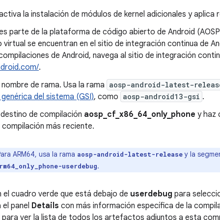
o activa la instalación de módulos de kernel adicionales y aplica 
 es parte de la plataforma de código abierto de Android (AOSP
o virtual se encuentran en el sitio de integración continua de An
compilaciones de Android, navega al sitio de integración conti
android.com/
.
n nombre de rama. Usa la rama
aosp-android-latest-releas
genérica del sistema (GSI)
, como
aosp-android13-gsi
.
 destino de compilación
aosp_cf_x86_64_only_phone
y haz 
 compilación más reciente.
ara ARM64, usa la rama
y la segmen
aosp-android-latest-release
.
rm64_only_phone-userdebug
n el cuadro verde que está debajo de
userdebug
para selecci
 el panel
Details
con más información específica de la compilac
para ver la lista de todos los artefactos adjuntos a esta comp