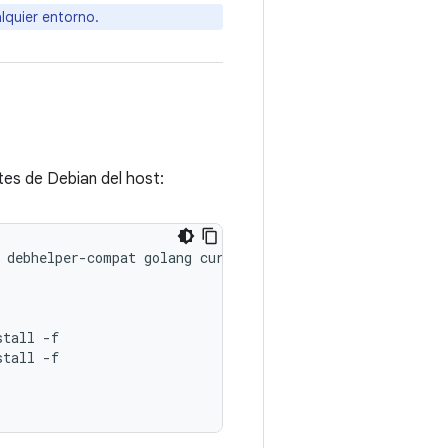
lquier entorno.
tes de Debian del host:
debhelper
-
compat
golang
curl
stall
-
f
stall
-
f