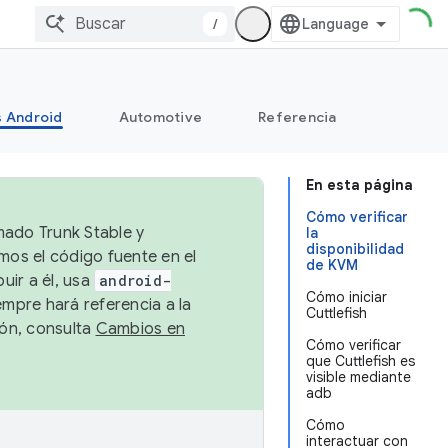
/
s Android
Automotive
Referencia
En esta página
Cómo verificar
mado Trunk Stable y
la
disponibilidad
emos el código fuente en el
de KVM
uir a él, usa
android-
Cómo iniciar
empre hará referencia a la
Cuttlefish
ión, consulta
Cambios en
Cómo verificar
que Cuttlefish es
visible mediante
adb
Cómo
interactuar con