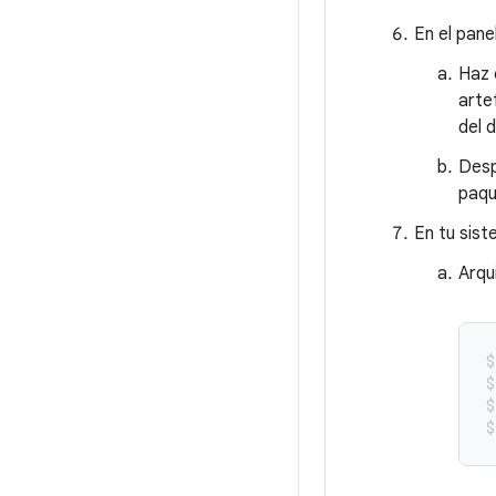
En el pane
Haz 
art
del 
Desp
paqu
En tu sist
Arqu