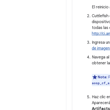
El reinici
Cuttlefish
dispositiv
todas las 
http://ci.
Ingresa u
de imagen 
Navega al
obtener la
Nota:
P
aosp_cf_a
Haz clic e
Aparecerá
Artifacts