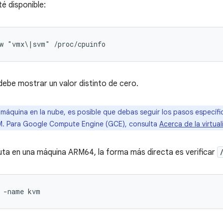
é disponible:
-w "vmx\|svm" /proc/cpuinfo
be mostrar un valor distinto de cero.
máquina en la nube, es posible que debas seguir los pasos específi
VM. Para Google Compute Engine (GCE), consulta
Acerca de la virtua
ta en una máquina ARM64, la forma más directa es verificar
 -name kvm