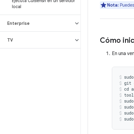
Ejecuta Cuttlefish en un servidor
Nota:
Puedes 
local
Enterprise
Cómo inic
TV
En una ven
sudo
git
cd
a
tool
sudo
sudo
sudo
sudo