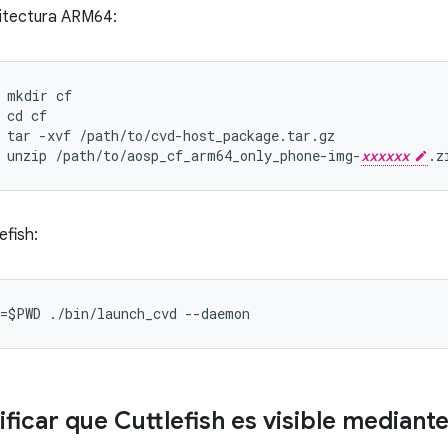
itectura ARM64:
mkdir
cf
cd
cf
tar
-
xvf
/
path
/
to
/
cvd
-
host_package
.
tar
.
gz
unzip
/
path
/
to
/
aosp_cf_arm64_only_phone
-
img
-
xxxxxx
.
z
lefish:
=$PWD ./bin/launch_cvd --daemon
ficar que Cuttlefish es visible mediant