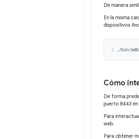
De manera simila
En la misma car
dispositivos An
./bin/adb
Cómo inter
De forma predet
puerto 8443 en 
Para interactuar
web.
Para obtener m