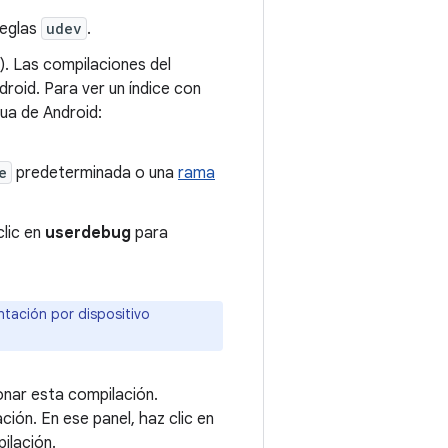
reglas
udev
.
). Las compilaciones del
droid. Para ver un índice con
nua de Android:
e
predeterminada o una
rama
clic en
userdebug
para
tación por dispositivo
onar esta compilación.
ión. En ese panel, haz clic en
ilación.