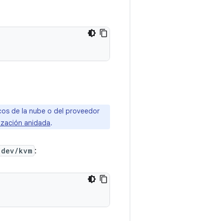
cos de la nube o del proveedor
lización anidada
.
/dev/kvm
: