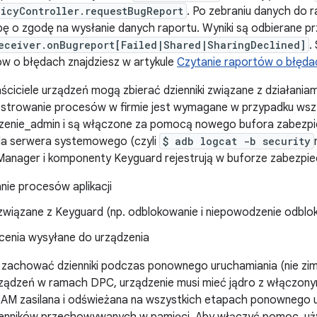
icyController.requestBugReport
. Po zebraniu danych do r
ę o zgodę na wysłanie danych raportu. Wyniki są odbierane pr
eceiver.onBugreport[Failed|Shared|SharingDeclined]
.
ów o błędach znajdziesz w artykule
Czytanie raportów o błęda
iciele urządzeń mogą zbierać dzienniki związane z działania
estrowanie procesów w firmie jest wymagane w przypadku wszy
dzenie_admin i są włączone za pomocą nowego bufora zabezpie
dla serwera systemowego (czyli
$ adb logcat -b security
Manager i komponenty Keyguard rejestrują w buforze zabezpie
nie procesów aplikacji
 związane z Keyguard (np. odblokowanie i niepowodzenie odblo
cenia wysyłane do urządzenia
 zachować dzienniki podczas ponownego uruchamiania (nie zim
rządzeń w ramach DPC, urządzenie musi mieć jądro z włączony
AM zasilana i odświeżana na wszystkich etapach ponownego u