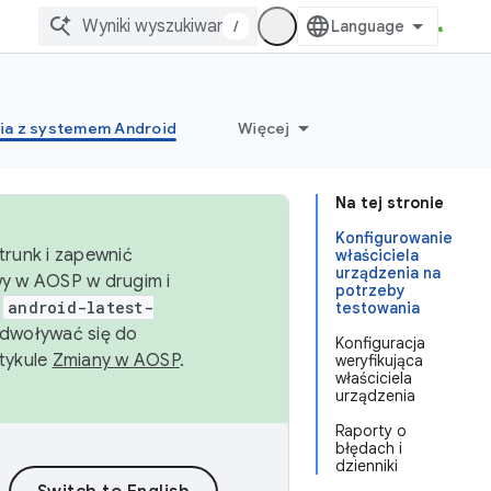
/
ia z systemem Android
Więcej
Na tej stronie
Konfigurowanie
trunk i zapewnić
właściciela
urządzenia na
wy w AOSP w drugim i
potrzeby
i
android-latest-
testowania
dwoływać się do
Konfiguracja
rtykule
Zmiany w AOSP
.
weryfikująca
właściciela
urządzenia
Raporty o
błędach i
dzienniki