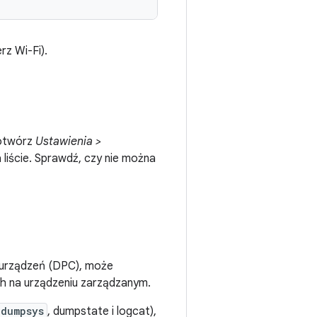
rz Wi-Fi).
 otwórz
Ustawienia >
 liście. Sprawdź, czy nie można
h urządzeń (DPC), może
ch na urządzeniu zarządzanym.
dumpsys
, dumpstate i logcat),