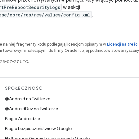
ienników przechowywanych w pamięci. Aby włączyć pomoc, uży
rtPreRebootSecurityLogs
w sekcji
ase/core/res/res/values/config.xml
.
ne na niej fragmenty kodu podlegają licencjom opisanym w
Licencji na treści
i towarowymi należącymi do firmy Oracle lub jej podmiotów stowarzyszony
2025-07-27 UTC.
SPOŁECZNOŚĆ
@Android na Twitterze
@AndroidDev na Twitterze
Blog o Androidzie
Blog o bezpieczeństwie w Google
Platforma w Grupach dyskusyjnych Google