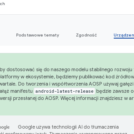
rch
Podstawowe tematy
Zgodność
Urządzen
aby dostosować się do naszego modelu stabilnego rozwoju 
platformy w ekosystemie, będziemy publikować kod źródło
artale. Do tworzenia i współtworzenia AOSP używaj gałęz
Gałąź manifestu
android-latest-release
będzie zawsze o
wersji przesłanej do AOSP. Więcej informacji znajdziesz w a
Google używa technologii AI do tłumaczenia