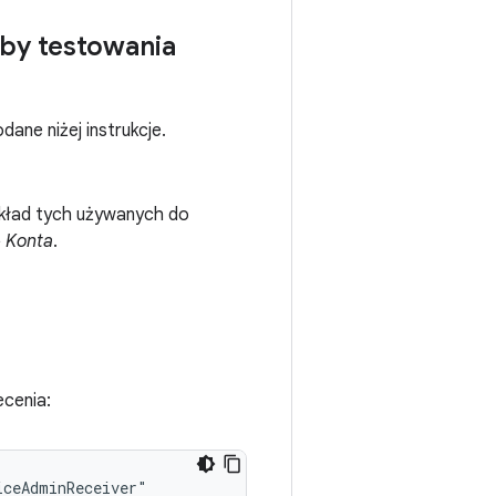
eby testowania
ane niżej instrukcje.
ykład tych używanych do
> Konta
.
ecenia: