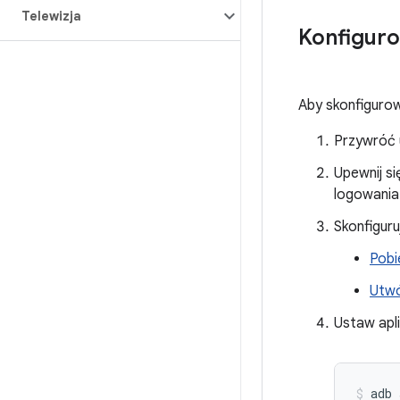
Telewizja
Konfiguro
Aby skonfigurow
Przywróć 
Upewnij s
logowania
Skonfiguru
Pobi
Utwó
Ustaw apli