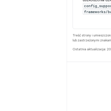
uszkodzenia dz
config_suppo
frameworks/b
Treść strony i umieszczo
lub zastrzeżonymi znakam
Ostatnia aktualizacja: 
BUILD
Repozytorium Androida
Wymagania
Pobieranie
Wyświetl podgląd plików binarnych
Obrazy fabryczne