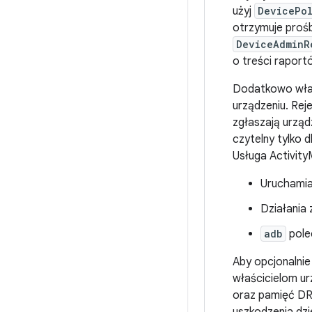
użyj
DevicePol
otrzymuje prośb
DeviceAdminR
o treści raport
Dodatkowo właśc
urządzeniu. Rej
zgłaszają urzą
czytelny tylko 
Usługa Activity
Uruchamia
Działania
adb
pole
Aby opcjonalnie
właścicielom u
oraz pamięć DR