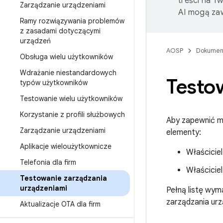
treści na T
Zarządzanie urządzeniami
AI mogą zaw
Ramy rozwiązywania problemów
z zasadami dotyczącymi
urządzeń
AOSP
Dokumen
Obsługa wielu użytkowników
Wdrażanie niestandardowych
Testo
typów użytkowników
Testowanie wielu użytkowników
Korzystanie z profili służbowych
Aby zapewnić mi
Zarządzanie urządzeniami
elementy:
Aplikacje wieloużytkownicze
Właściciel
Telefonia dla firm
Właściciel
Testowanie zarządzania
urządzeniami
Pełną listę wym
zarządzania urz
Aktualizacje OTA dla firm