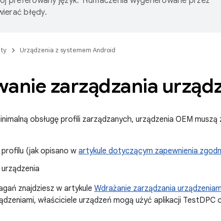
wój preferowany język. Tłumaczenia wygenerowane przez
ierać błędy.
ty
Urządzenia z systemem Android
wanie zarządzania urząd
nimalną obsługę profili zarządzanych, urządzenia OEM muszą
 profilu (jak opisano w
artykule dotyczącym zapewnienia zgodno
 urządzenia
agań znajdziesz w artykule
Wdrażanie zarządzania urządzeniam
ądzeniami, właściciele urządzeń mogą użyć aplikacji TestDPC o