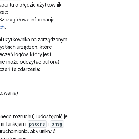
aportu o błędzie użytkownik
zez:
 Szczegółowe informacje
ch
.
mi użytkownika na zarządzanym
stkich urządzeń, które
czeń logów, który jest
nie może odczytać bufora).
czeń te zdarzenia:
kowania)
nego rozruchu) i udostępnić je
mi funkcjami
pstore
i
pmsg
ruchamiania, aby uniknąć