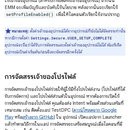
ใช้เจ้าของอุปกรณ์ (สำหรับการจัดสรรเจ้าของอุปกรณ์) จากนั้น
EMM จะเพิ่มบัญชีและบังคับใช้นโยบาย หลังจากนั้นจะเรียกใช้
setProfileEnabled()
เพื่อให้ไอคอนตัวเรียกใช้งานปรากฏ
หมายเหตุ:
ตั้งค่าเจ้าของอุปกรณ์ได้จากอุปกรณ์ที่ยังไม่ได้จัดสรรเท่านั้น
หากมีการตั้งค่า
Settings.Secure.USER_SETUP_COMPLETE
อุปกรณ์จะถือว่าได้รับการจัดสรรและตั้งค่าเจ้าของอุปกรณ์ไม่ได้ ต้องรีเซ็ต
อุปกรณ์เป็นค่าเริ่มต้นก่อนจึงจะจัดสรรอีกครั้งได้
การจัดสรรเจ้าของโปรไฟล์
การจัดสรรเจ้าของโปรไฟล์ช่วยให้ผู้ใช้มีทั้งโปรไฟล์งาน (โปรไฟล์ที่ได้
รับการจัดการ) และโปรไฟล์ส่วนตัวในอุปกรณ์ หากต้องการเปิดใช้
การจัดสรรเจ้าของโปรไฟล์ คุณต้องส่ง Intent พร้อมด้วยส่วนเสริมที่
เหมาะสม เช่น ติดตั้งแอป TestDPC (
ดาวน์โหลดจาก Google
Play
หรือ
สร้างจาก GitHub
) ใน อุปกรณ์ เปิดแอปจาก Launcher
แล้วทำตามวิธีการในแอป การจัดสรรจะเสร็จสมบูรณ์เมื่อไอคอนที่มี