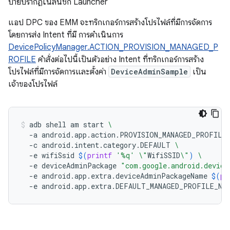
ป้ายปรากฏในลิ้นชัก Launcher
แอป DPC ของ EMM จะทริกเกอร์การสร้างโปรไฟล์ที่มีการจัดการ
โดยการส่ง Intent ที่มี การดำเนินการ
DevicePolicyManager.ACTION_PROVISION_MANAGED_P
ROFILE
คำสั่งต่อไปนี้เป็นตัวอย่าง Intent ที่ทริกเกอร์การสร้าง
โปรไฟล์ที่มีการจัดการและตั้งค่า
DeviceAdminSample
เป็น
เจ้าของโปรไฟล์
adb
shell
am
start
\
-a
android.app.action.PROVISION_MANAGED_PROFILE
-c
android.intent.category.DEFAULT
\
-e
wifiSsid
$(
printf
'%q'
\"
WifiSSID
\"
)
\
-e
deviceAdminPackage
"com.google.android.device
-e
android.app.extra.deviceAdminPackageName
$(
pr
-e
android.app.extra.DEFAULT_MANAGED_PROFILE_NA