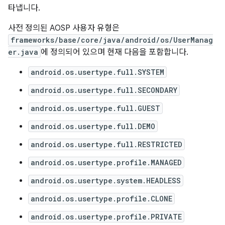
타냅니다.
사전 정의된 AOSP 사용자 유형은
frameworks/base/core/java/android/os/UserManag
er.java
에 정의되어 있으며 현재 다음을 포함합니다.
android.os.usertype.full.SYSTEM
android.os.usertype.full.SECONDARY
android.os.usertype.full.GUEST
android.os.usertype.full.DEMO
android.os.usertype.full.RESTRICTED
android.os.usertype.profile.MANAGED
android.os.usertype.system.HEADLESS
android.os.usertype.profile.CLONE
android.os.usertype.profile.PRIVATE