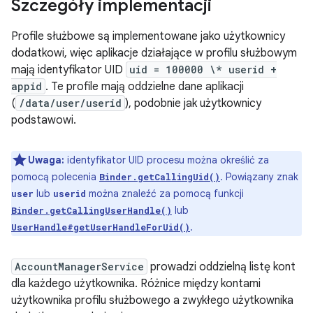
Szczegóły implementacji
Profile służbowe są implementowane jako użytkownicy
dodatkowi, więc aplikacje działające w profilu służbowym
mają identyfikator UID
uid = 100000 \* userid +
appid
. Te profile mają oddzielne dane aplikacji
(
/data/user/userid
), podobnie jak użytkownicy
podstawowi.
Uwaga:
identyfikator UID procesu można określić za
pomocą polecenia
. Powiązany znak
Binder.getCallingUid()
lub
można znaleźć za pomocą funkcji
user
userid
lub
Binder.getCallingUserHandle()
.
UserHandle#getUserHandleForUid()
AccountManagerService
prowadzi oddzielną listę kont
dla każdego użytkownika. Różnice między kontami
użytkownika profilu służbowego a zwykłego użytkownika