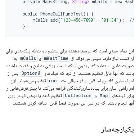
private
Map<String
,
String
>
mCalls
=
new
HashM
public
PhoneCallFuncTest
()
{
mCalls
.
add
(
"123-456-7890"
,
"01134"
);
//
}
این تمام چیزی است که توسعه‌دهنده برای تنظیم دو نقطه پیکربندی برای
آن تست نیاز دارد. سپس می‌تواند از
mWaitTime
و
mCalls
به
صورت عادی استفاده کند، بدون اینکه توجه زیادی به این واقعیت داشته
باشد که آنها قابل تنظیم هستند. از آنجا که فیلدهای
@Option
پس از
نمونه‌سازی کلاس، اما قبل از فراخوانی متد
run
تنظیم می‌شوند، این
امر راهی آسان برای پیاده‌سازی‌کنندگان فراهم می‌کند تا پیش‌فرض‌هایی را
برای فیلدهای
Map
و
Collection
تنظیم کنند یا نوعی فیلتر روی
آنها انجام دهند، که در غیر این صورت فقط قابل اضافه کردن هستند.
یکپارچه‌ساز