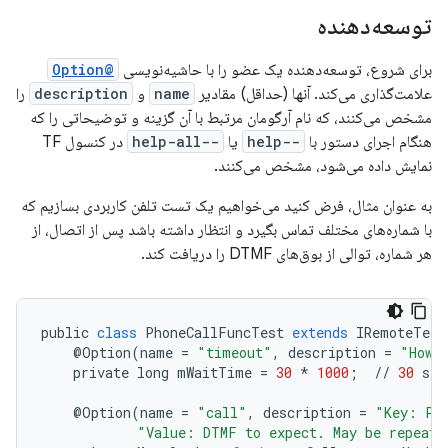
توسعه‌دهنده
برای شروع، توسعه‌دهنده یک عضو را با حاشیه‌نویسی
@Option
علامت‌گذاری می‌کند.
آنها (حداقل) مقادیر
name
و
description
را
مشخص می‌کنند، که نام آرگومان مرتبط با آن گزینه و توضیحاتی را که
هنگام اجرای دستور با
--help
یا
--help-all
در کنسول TF
نمایش داده می‌شود، مشخص می‌کنند.
به عنوان مثال، فرض کنید می‌خواهیم یک تست تلفن کاربردی بسازیم که
با شماره‌های مختلف تماس بگیرد و انتظار داشته باشد پس از اتصال، از
هر شماره، توالی از بوق‌های DTMF را دریافت کند.
public
class
PhoneCallFuncTest
extends
IRemoteTest
@
Option
(
name
=
"timeout"
,
description
=
"How 
private
long
mWaitTime
=
30
*
1000
;
//
30
sec
@
Option
(
name
=
"call"
,
description
=
"Key: Ph
"Value: DTMF to expect. May be repeate