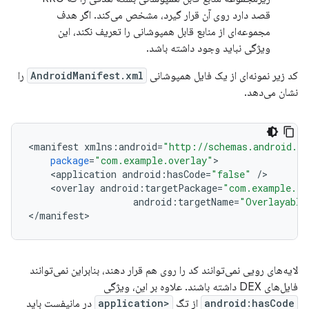
قصد دارد روی آن قرار گیرد، مشخص می‌کند. اگر هدف
مجموعه‌ای از منابع قابل همپوشانی را تعریف نکند، این
ویژگی نباید وجود داشته باشد.
کد زیر نمونه‌ای از یک فایل همپوشانی
AndroidManifest.xml
را
نشان می‌دهد.
<
manifest
xmlns
:
android
=
"http://schemas.android.co
package
=
"com.example.overlay"
<
application
android
:
hasCode
=
"false"
/
<
overlay
android
:
targetPackage
=
"com.example.ta
android
:
targetName
=
"Overlayable
<
/
manifest
لایه‌های رویی نمی‌توانند کد را روی هم قرار دهند، بنابراین نمی‌توانند
فایل‌های DEX داشته باشند. علاوه بر این، ویژگی
android:hasCode
از تگ
<application
در مانیفست باید