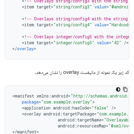
<
!
-- Overlays string/config3 with the string "
<
item
target
=
"string/config3"
value
=
"@android:
<
!
-- Overlays string/config4 with the string "
<
item
target
=
"string/config4"
value
=
"Hardcoded
<
!
-- Overlays integer/config5 with the integer
<
item
target
=
"integer/config5"
value
=
"42"
/
>

<
/
overlay
کد زیر یک نمونه از مانیفست overlay را نشان می‌دهد.
<
manifest
xmlns
:
android
=
"http://schemas.android.co
package
=
"com.example.overlay"
<
application
android
:
hasCode
=
"false"
/
<
overlay
android
:
targetPackage
=
"com.example.ta
android
:
targetName
=
"Overlayable
android
:
resourcesMap
=
"@xml/over
<
/
manifest