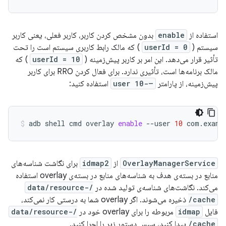
استفاده از
enable
بدون مشخص کردن کاربر، کاربر فعلی، یعنی کاربر
سیستم (
userId = 0
) که مالک رابط کاربری سیستم است را تحت
تأثیر قرار می‌دهد. این امر بر کاربر پیش‌زمینه (
userId = 10
) که
مالک برنامه‌ها است، تأثیری ندارد. برای فعال کردن RRO برای کاربر
پیش‌زمینه، از پارامتر
–-user 10
استفاده کنید:
adb
shell
cmd
overlay
enable
--user
10
com.examp
OverlayManagerService
از
idmap2
برای نگاشت شناسه‌های
منابع در بسته‌ی هدف به شناسه‌های منابع در بسته‌ی overlay استفاده
می‌کند. نگاشت‌های شناسه‌ی تولید شده در
/data/resource-
cache/
ذخیره می‌شوند. اگر overlay شما به درستی کار نمی‌کند،
فایل
idmap
مربوطه را برای overlay خود در
/data/resource-
cache/
پیدا کنید، سپس دستور زیر را اجرا کنید.