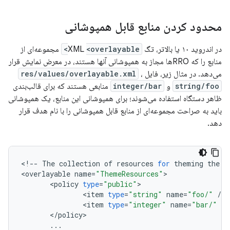
محدود کردن منابع قابل همپوشانی
در اندروید ۱۰ یا بالاتر، تگ XML
<overlayable>
مجموعه‌ای از
منابع را که RROها مجاز به همپوشانی آنها هستند، در معرض نمایش قرار
می‌دهد. در مثال زیر، فایل
،
res/values/overlayable.xml
string/foo
و
integer/bar
منابعی هستند که برای قالب‌بندی
ظاهر دستگاه استفاده می‌شوند؛ برای همپوشانی این منابع، یک همپوشانی
باید به صراحت مجموعه‌ای از منابع قابل همپوشانی را با نام هدف قرار
دهد.
<
!
--
The
collection
of
resources
for
theming
the
a
<
overlayable
name
=
"ThemeResources"
<
policy
type
=
"public"
<
item
type
=
"string"
name
=
"foo/"
/
<
item
type
=
"integer"
name
=
"bar/"
/
<
/
policy
...