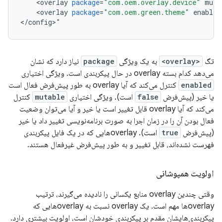
<
overlay
package
=
"com.oem.overlay.device"
muta
<
overlay
package
=
"com.oem.green.theme"
enabled
<
/
config
>
"
تگ
<overlay>
به یک ویژگی
package
نیاز دارد که نشان
می‌دهد کدام بسته overlay در حال پیکربندی است. ویژگی اختیاری
enabled
کنترل می‌کند که آیا overlay به طور پیش‌فرض فعال است
یا خیر (پیش‌فرض
false
است). ویژگی اختیاری
mutable
کنترل
می‌کند که آیا overlay قابل تغییر است یا خیر و آیا می‌توان وضعیت
فعال بودن آن را در زمان اجرا به صورت برنامه‌نویسی تغییر داد یا خیر
(پیش‌فرض
true
است). overlayهایی که در یک فایل پیکربندی
فهرست نشده‌اند، قابل تغییر و به طور پیش‌فرض غیرفعال هستند.
اولویت همپوشانی
وقتی چندین overlay منابع یکسانی را نادیده می‌گیرند، ترتیب
overlayها مهم است. یک overlay نسبت به overlayهایی که
پیکربندی‌هایشان مقدم بر پیکربندی خودشان است، اولویت بیشتری دارد.