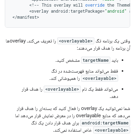
<
!
--
This
overlay
will
override
the
ThemeRe
<
overlay
android
:
targetPackage
=
"android"
an
<
/
manifest
وقتی یک برنامه تگ
<overlayable>
را تعریف می‌کند، overlayها
آن برنامه را هدف قرار می‌دهند:
باید
targetName
مشخص کنید.
فقط می‌تواند منابع فهرست‌شده در تگ
<overlayable>
را همپوشانی کند.
می‌تواند فقط یک نام
<overlayable>
را هدف قرار
دهد.
شما نمی‌توانید یک overlay را فعال کنید که بسته‌ای را هدف قرار
می‌دهد که منابع overlayable را در معرض نمایش قرار می‌دهد اما
android:targetName
برای هدف قرار دادن یک تگ
<overlayable>
خاص استفاده نمی‌کند.