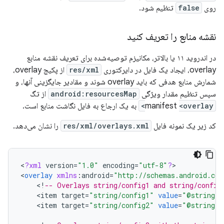
روی
false
تنظیم شود.
نقشه منابع را تعریف کنید
در اندروید ۱۱ یا بالاتر، مکانیزم توصیه‌شده برای تعریف نقشه منابع
overlay، ایجاد یک فایل در دایرکتوری
res/xml
از پکیج overlay،
شمارش منابع هدفی که باید overlay شوند و مقادیر جایگزینی آنها، و
سپس تنظیم مقدار ویژگی
android:resourcesMap
از تگ
<overlay>
manifest
به یک ارجاع به فایل نگاشت منابع است.
کد زیر یک نمونه فایل
res/xml/overlays.xml
را نشان می‌دهد.
<
?
xml
version
=
"1.0"
encoding
=
"utf-8"
?
>

<
overlay
xmlns
:
android
=
"http://schemas.android.com
<
!
-- Overlays string/config1 and string/config
<
item
target
=
"string/config1"
value
=
"@string/o
<
item
target
=
"string/config2"
value
=
"@string/o