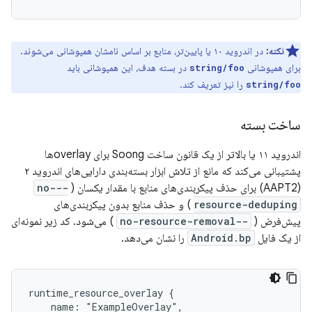
نکته:
در اندروید ۱۰ یا پایین‌تر، منابع بر اساس نامشان همپوشانی می‌شوند.
برای همپوشانی
در بسته هدف، این همپوشانی باید
string/foo
را نیز تعریف کند.
string/foo
ساخت بسته
اندروید ۱۱ یا بالاتر از یک قانون ساخت Soong برای overlayها
پشتیبانی می‌کند که مانع از تلاش ابزار بسته‌بندی دارایی‌های اندروید ۲
(AAPT2) برای حذف پیکربندی‌های منابع با مقدار یکسان (
--no-
resource-deduping
) و حذف منابع بدون پیکربندی‌های
پیش‌فرض (
--no-resource-removal
) می‌شود. کد زیر نمونه‌ای
از یک فایل
Android.bp
را نشان می‌دهد.
runtime_resource_overlay {

    name: "ExampleOverlay",
