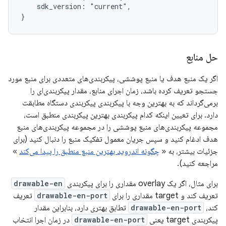
    sdk_version: "current",

حل منابع
اگر یک منبع هدف یا منبع پوششی، پیکربندی‌های متعددی برای منبع مورد
جستجو تعریف کرده باشد، زمان اجرای منابع، مقدار پیکربندی‌ای را
برمی‌گرداند که به بهترین وجه با پیکربندی پیکربندی دستگاه مطابقت
دارد. برای تعیین اینکه کدام پیکربندی بهترین پیکربندی منطبق است،
مجموعه پیکربندی‌های منبع پوششی را در مجموعه پیکربندی‌های منبع
هدف ادغام کنید و سپس جریان معمول تفکیک منبع را دنبال کنید (برای
جزئیات بیشتر، به «
چگونه اندروید بهترین منبع منطبق را پیدا می‌کند
»
مراجعه کنید).
برای مثال، اگر یک overlay مقداری را برای پیکربندی
drawable-en
تعریف کند و target مقداری را برای
drawable-en-port
تعریف
کند،
drawable-en-port
تطابق بهتری دارد، بنابراین مقدار
پیکربندی target یعنی
drawable-en-port
در زمان اجرا انتخاب