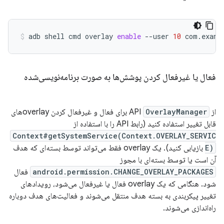
adb
shell
cmd
overlay
enable
--user
10
com.examp
فعال یا غیرفعال کردن پوشش‌ها به صورت برنامه‌نویسی‌شده
از API
OverlayManager
برای فعال و غیرفعال کردن overlayهای
قابل تغییر استفاده کنید (رابط API را با استفاده از
Context#getSystemService(Context.OVERLAY_SERVIC
E)
بازیابی کنید). یک overlay فقط می‌تواند توسط بسته‌ای که هدف
آن است یا توسط بسته‌ای با مجوز
android.permission.CHANGE_OVERLAY_PACKAGES
فعال
شود. هنگامی که یک overlay فعال یا غیرفعال می‌شود، رویدادهای
تغییر پیکربندی به بسته هدف منتقل می‌شوند و فعالیت‌های هدف دوباره
راه‌اندازی می‌شوند.