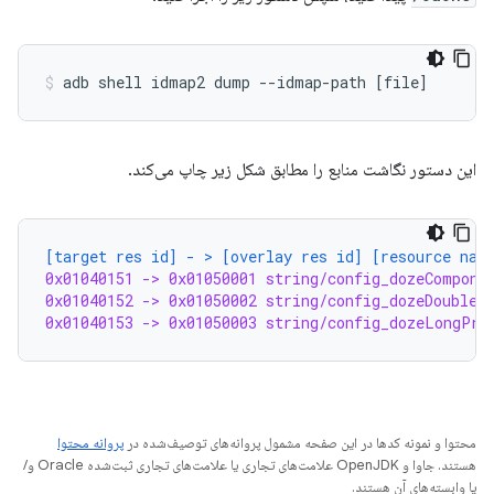
adb
shell
idmap2
dump
--idmap-path
[
file
]
این دستور نگاشت منابع را مطابق شکل زیر چاپ می‌کند.
[target res id] - > [overlay res id] [resource nam
0x01040151 -> 0x01050001 string/config_dozeCompone
0x01040152 -> 0x01050002 string/config_dozeDoubleT
0x01040153 -> 0x01050003 string/config_dozeLongPre
محتوا و نمونه کدها در این صفحه مشمول پروانه‌های توصیف‌شده در
پروانه محتوا
هستند. جاوا و OpenJDK علامت‌های تجاری یا علامت‌های تجاری ثبت‌شده Oracle و/
یا وابسته‌های آن هستند.