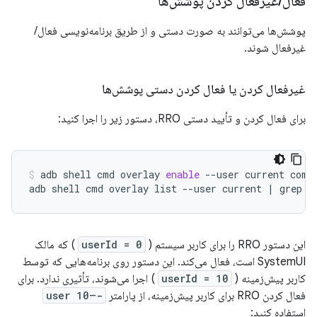
فعال
/
غیرفعال کردن پوشش‌ها
پوشش‌ها می‌توانند به صورت دستی و از طریق برنامه‌نویسی فعال/
غیرفعال شوند.
غیرفعال کردن یا فعال کردن دستی پوشش‌ها
برای فعال کردن و تأیید دستی RRO، دستور زیر را اجرا کنید:
adb
shell
cmd
overlay
enable
--user
current
com.
adb
shell
cmd
overlay
list
--user
current
|
grep
-
این دستور RRO را برای کاربر سیستم (
userId = 0
) که مالک
SystemUI است، فعال می‌کند. این دستور روی برنامه‌هایی که توسط
کاربر پیش‌زمینه (
userId = 10
) اجرا می‌شوند، تأثیری ندارد. برای
فعال کردن RRO برای کاربر پیش‌زمینه، از پارامتر
-–user 10
استفاده کنید: