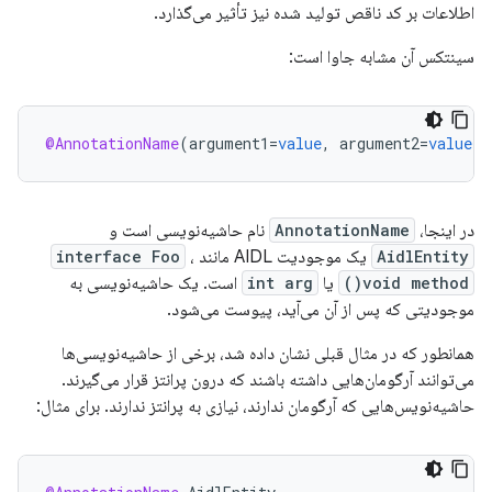
اطلاعات بر کد ناقص تولید شده نیز تأثیر می‌گذارد.
سینتکس آن مشابه جاوا است:
@AnnotationName
(
argument1
=
value
,
argument2
=
value
)
در اینجا،
AnnotationName
نام حاشیه‌نویسی است و
AidlEntity
یک موجودیت AIDL مانند
،
interface Foo
void method()
یا
int arg
است. یک حاشیه‌نویسی به
موجودیتی که پس از آن می‌آید، پیوست می‌شود.
همانطور که در مثال قبلی نشان داده شد، برخی از حاشیه‌نویسی‌ها
می‌توانند آرگومان‌هایی داشته باشند که درون پرانتز قرار می‌گیرند.
حاشیه‌نویس‌هایی که آرگومان ندارند، نیازی به پرانتز ندارند. برای مثال: