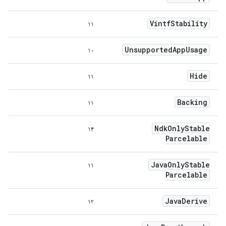
Vintf
Stability
۱۱
Unsupported
App
Usage
۱۰
Hide
۱۱
Backing
۱۱
Ndk
Only
Stable
۱۴
Parcelable
Java
Only
Stable
۱۱
Parcelable
Java
Derive
۱۲