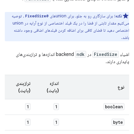
نکته:
برای سازگاری رو به جلو، برای unionهای
، توصیه
@FixedSize
می‌کنیم مقدار ثابتی از فضا را در یک فیلد اختصاصی از نوع آرایه در union
اختصاص دهید تا فضای کافی برای اضافه کردن فیلدهای اضافی وجود داشته
باشد.
اشیاء
FixedSize
در backend
ndk
اندازه‌ها و ترازبندی‌های
پایداری دارند.
اندازه
ترازبندی
نوع
(بایت)
(بایت)
1
1
boolean
1
1
byte