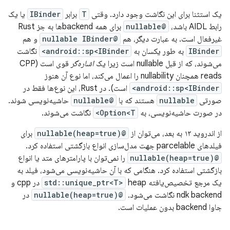
یک استثنا برای این نگاشت وجود دارد. وقتی
T
برابر
IBinder
یا یک
رابط AIDL باشد،
@nullable
برای همه backendها به جز Rust
غیرفعال است. به عبارت دیگر، هم
@nullable IBinder
و هم
IBinder
به طور یکسان به
android::sp<IBinder>
نگاشت
می‌شوند، که از قبل nullable است زیرا یک
اشاره‌گر
قوی است (CPP
reads همچنان nullability را اعمال می‌کند، اما نوع آن هنوز
android::sp<IBinder>
است). در Rust، این نوع‌ها فقط در
صورتی
nullable
هستند که با
@nullable
حاشیه‌نویسی شوند.
در صورت حاشیه‌نویسی، به
Option<T>
نگاشت می‌شوند.
از اندروید ۱۳ به بعد، می‌توان از
@nullable(heap=true)
برای
فیلدهای parcelable جهت مدل‌سازی انواع بازگشتی استفاده کرد.
@nullable(heap=true)
را نمی‌توان با پارامترهای متد یا انواع
بازگشتی استفاده کرد. هنگامی که با آن حاشیه‌نویسی می‌شود، فیلد به
یک مرجع تخصیص‌یافته
std::unique_ptr<T>
heap در cpp و
ndk backend نگاشت می‌شود.
@nullable(heap=true)
در
جاوا backend بدون عملیات است.