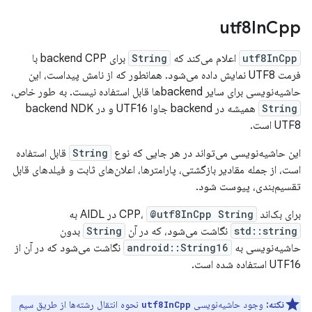
utf8In
Cpp
utf8InCpp
اعلام می‌کند که
String
برای backend CPP با
فرمت UTF8 نمایش داده می‌شود. همانطور که از نامش پیداست، این
حاشیه‌نویسی برای سایر backendها قابل استفاده نیست. به طور خاص،
String
همیشه در backend جاوا UTF16 و در backend NDK
UTF8 است.
این حاشیه‌نویسی می‌تواند در هر جایی که نوع
String
قابل استفاده
است، از جمله مقادیر بازگشتی، پارامترها، اعلان‌های ثابت و فیلدهای قابل
تقسیم‌بندی، پیوست شود.
برای بک‌اند CPP،
@utf8InCpp String
در AIDL به
std::string
نگاشت می‌شود، که در آن
String
بدون
حاشیه‌نویسی به
android::String16
نگاشت می‌شود که در آن از
UTF16 استفاده شده است.
نکته:
وجود حاشیه‌نویسی
نحوه انتقال رشته‌ها از طریق سیم
utf8InCpp