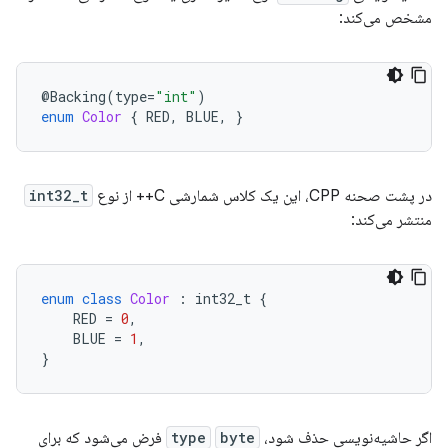
مشخص می‌کند:
@
Backing
(
type
=
"int"
)
enum
Color
{
RED
,
BLUE
,
}
در پشت صحنه CPP، این یک کلاس شمارشی C++ از نوع
int32_t
منتشر می‌کند:
enum
class
Color
:
int32_t
{
RED
=
0
,
BLUE
=
1
,
}
اگر حاشیه‌نویسی حذف شود،
byte
type
فرض می‌شود که برای