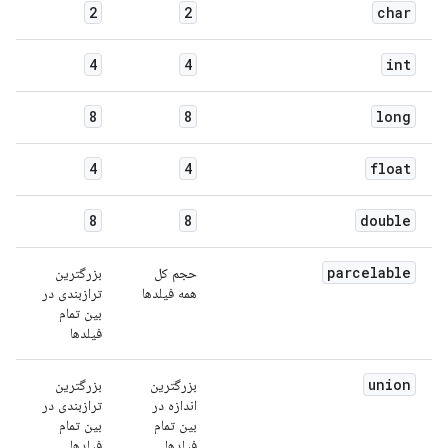
2
2
char
4
4
int
8
8
long
4
4
float
8
8
double
parcelable
حجم کل
بزرگترین
همه فیلدها
ترازبندی در
بین تمام
فیلدها
union
بزرگترین
بزرگترین
اندازه در
ترازبندی در
بین تمام
بین تمام
فیلدها
فیلدها