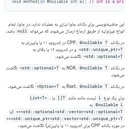
void
method
(
in
@
nullable
int
a
);
// int is a primi
این حاشیه‌نویسی برای بک‌اند جاوا نیازی به عملیات ندارد. در جاوا، تمام
انواع غیراولیه از طریق ارجاع ارسال می‌شوند که می‌تواند
null
باشد.
در بک‌اند CPP،
@nullable T
در اندروید ۱۱ یا پایین‌تر به
std::unique_ptr<T>
و در اندروید ۱۲ یا بالاتر به
std::optional<T>
نگاشت می‌شود.
در بک‌اند NDK،
@nullable T
به
std::optional<T>
نگاشت
می‌شود.
در بک‌اند Rust،
@nullable T
به
Option<T>
نگاشت می‌شود.
برای یک نوع
L
لیست مانند مانند
T[]
یا
،
List<T>
@nullable L
به
std::optional<std::vector<std::optional<T>>>
(یا
std::unique_ptr<std::vector<std::unique_ptr<T>>>
در مورد بک‌اند CPP برای اندروید ۱۱ یا پایین‌تر) نگاشت می‌شود.