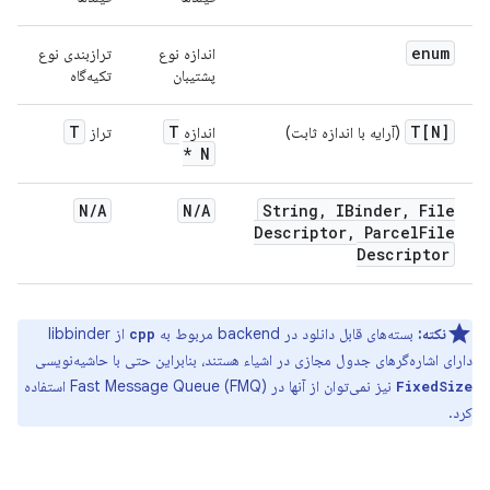
enum
اندازه نوع
ترازبندی نوع
پشتیبان
تکیه‌گاه
T
T
T[N]
(آرایه با اندازه ثابت)
اندازه
تراز
* N
N
/
A
N
/
A
String
,
IBinder
,
File
Descriptor
,
Parcel
File
Descriptor
نکته:
بسته‌های قابل دانلود در backend مربوط به
از libbinder
cpp
دارای اشاره‌گرهای جدول مجازی در اشیاء هستند، بنابراین حتی با حاشیه‌نویسی
نیز نمی‌توان از آنها در Fast Message Queue (FMQ) استفاده
FixedSize
کرد.