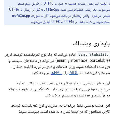
را تغییر نمی‌دهد. رشته‌ها همیشه به صورت UTF16 از طریق سیم منتقل
می‌شوند. یک رشته حاشیه‌نویسی شده
قبل از ارسال به UTF16
utf8InCpp
تبدیل می‌شود. وقتی رشته‌ای دریافت می‌شود، اگر به صورت
utf8InCpp
حاشیه‌نویسی شده باشد، از UTF16 به UTF8 تبدیل می‌شود.
پایداری وینت‌اف
VintfStability
اعلام می‌کند که یک نوع تعریف‌شده توسط کاربر
(interface، parcelable و enum) می‌تواند در دامنه‌های سیستم و
فروشنده استفاده شود. برای اطلاعات بیشتر در مورد قابلیت همکاری
سیستم-فروشنده، به
AIDL برای HALها
مراجعه کنید.
این حاشیه‌نویسی، امضای نوع را تغییر نمی‌دهد، اما وقتی تنظیم
می‌شود، نمونه‌ی آن نوع به عنوان پایدار علامت‌گذاری می‌شود تا بتواند
در فرآیندهای فروشنده و سیستم حرکت کند.
این حاشیه‌نویسی فقط می‌تواند به اعلان‌های نوع تعریف‌شده توسط
کاربر، همانطور که در اینجا نشان داده شده است، پیوست شود: