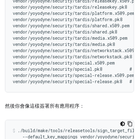
vendor/yoyodyne/security/tardis/releasekey.x509.pem
vendor/yoyodyne/security/tardis/releasekey.pk8

vendor/yoyodyne/security/tardis/platform.x509.pem

vendor/yoyodyne/security/tardis/platform.pk8

vendor/yoyodyne/security/tardis/shared.x509.pem

vendor/yoyodyne/security/tardis/shared.pk8

vendor/yoyodyne/security/tardis/media.x509.pem

vendor/yoyodyne/security/tardis/media.pk8

vendor/yoyodyne/security/tardis/networkstack.x509.p
vendor/yoyodyne/security/tardis/networkstack.pk8

vendor/yoyodyne/security/special.x509.pem

vendor/yoyodyne/security/special.pk8           # NO
vendor/yoyodyne/security/special-release.x509.pem

然後你會像這樣簽署所有應用程序：
./build/make/tools/releasetools/sign_target_files
    --default_key_mappings vendor/yoyodyne/security