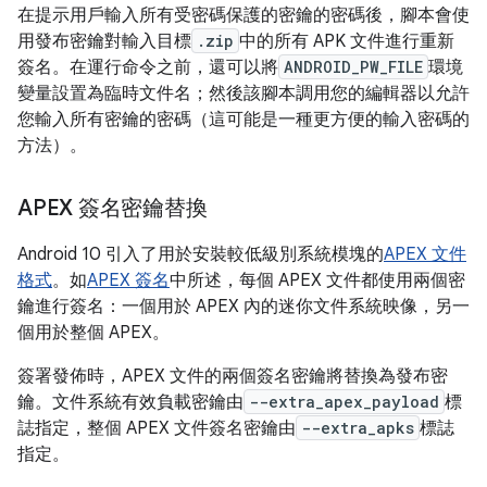
在提示用戶輸入所有受密碼保護的密鑰的密碼後，腳本會使
用發布密鑰對輸入目標
.zip
中的所有 APK 文件進行重新
簽名。在運行命令之前，還可以將
ANDROID_PW_FILE
環境
變量設置為臨時文件名；然後該腳本調用您的編輯器以允許
您輸入所有密鑰的密碼（這可能是一種更方便的輸入密碼的
方法）。
APEX 簽名密鑰替換
Android 10 引入了用於安裝較低級別系統模塊的
APEX 文件
格式
。如
APEX 簽名
中所述，每個 APEX 文件都使用兩個密
鑰進行簽名：一個用於 APEX 內的迷你文件系統映像，另一
個用於整個 APEX。
簽署發佈時，APEX 文件的兩個簽名密鑰將替換為發布密
鑰。文件系統有效負載密鑰由
--extra_apex_payload
標
誌指定，整個 APEX 文件簽名密鑰由
--extra_apks
標誌
指定。