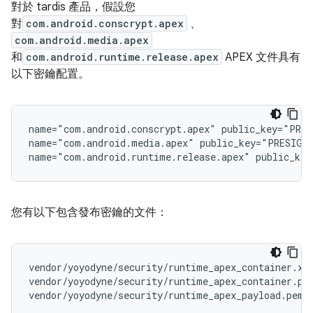
對於 tardis 產品，假設您
對
com.android.conscrypt.apex
、
com.android.media.apex
和
com.android.runtime.release.apex
APEX 文件具有
以下密鑰配置。
name="com.android.conscrypt.apex" public_key="PRES
name="com.android.media.apex" public_key="PRESIGNE
您有以下包含發布密鑰的文件：
vendor/yoyodyne/security/runtime_apex_container.x50
vendor/yoyodyne/security/runtime_apex_container.pk8