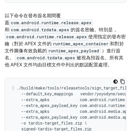
以下命令在發布簽名期間覆
蓋
com.android.runtime.release.apex
和
com.android.tzdata.apex
的簽名密鑰。特別是，
com.android.runtime.release.apex
使用指定的發布密
鑰（對於 APEX 文件的
runtime_apex_container
和對於
文件圖像有效負載的
runtime_apex_payload
）進行簽
名。
com.android.tzdata.apex
被視為預簽名。所有其
他 APEX 文件均由目標文件中列出的默認配置處理。
./build/make/tools/releasetools/sign_target_files
    --default_key_mappings   vendor/yoyodyne/securi
    --extra_apks             com.android.runtime.re
    --extra_apex_payload_key com.android.runtime.re
    --extra_apks             com.android.media.apex
    --extra_apex_payload_key com.android.media.apex
    -o tardis-target_files.zip \

    signed-tardis-target_files.zip