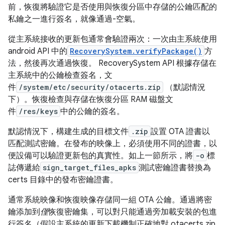
前，恢復將驗證它是否使用與恢復分區中存儲的公鑰匹配的
私鑰之一進行簽名，就像通過-空氣。
從主系統接收的更新包通常會驗證兩次：一次由主系統使用
android API 中的
RecoverySystem.verifyPackage()
方
法，然後再次通過恢復。 RecoverySystem API 根據存儲在
主系統中的公鑰檢查簽名，文
件
/system/etc/security/otacerts.zip
（默認情況
下）。恢復檢查與存儲在恢復分區 RAM 磁盤文
件
/res/keys
中的公鑰的簽名。
默認情況下，構建生成的目標文件
.zip
設置 OTA 證書以
匹配測試密鑰。在發布的映像上，必須使用不同的證書，以
便設備可以驗證更新包的真實性。如上一節所示，將
-o
標
誌傳遞給
sign_target_files_apks
測試密鑰證書替換為
certs 目錄中的發布密鑰證書。
通常系統映像和恢復映像存儲同一組 OTA 公鑰。通過將密
鑰添加到
僅
恢復密鑰集，可以對只能通過旁加載安裝的包進
行簽名（假設主系統的更新下載機制正確地對 otacerts.zip