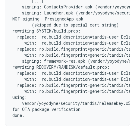
        [...]

    signing: ContactsProvider.apk (vendor/yoyodyne/
    signing: Launcher.apk (vendor/yoyodyne/security
NOT signing: PresignedApp.apk

        (skipped due to special cert string)

rewriting SYSTEM/build.prop:

  replace:  ro.build.description=tardis-user Eclair
     with:  ro.build.description=tardis-user Eclair
  replace: ro.build.fingerprint=generic/tardis/tard
     with: ro.build.fingerprint=generic/tardis/tard
    signing: framework-res.apk (vendor/yoyodyne/sec
rewriting RECOVERY/RAMDISK/default.prop:

  replace:  ro.build.description=tardis-user Eclair
     with:  ro.build.description=tardis-user Eclair
  replace: ro.build.fingerprint=generic/tardis/tard
     with: ro.build.fingerprint=generic/tardis/tard
using:

    vendor/yoyodyne/security/tardis/releasekey.x509
for OTA package verification
