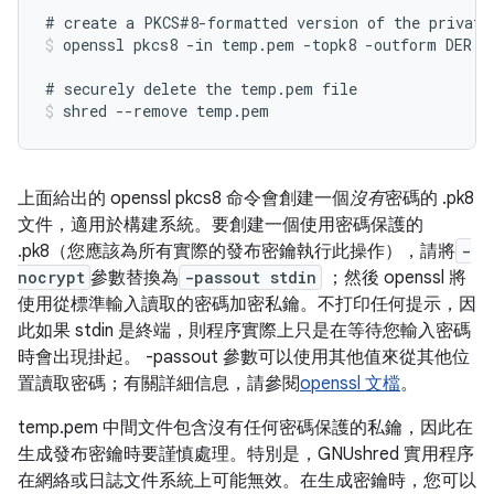
openssl pkcs8 -in temp.pem -topk8 -outform DER -
shred --remove temp.pem
上面給出的 openssl pkcs8 命令會創建一個
沒有
密碼的 .pk8
文件，適用於構建系統。要創建一個使用密碼保護的
.pk8（您應該為所有實際的發布密鑰執行此操作），請將
-
nocrypt
參數替換為
-passout stdin
；然後 openssl 將
使用從標準輸入讀取的密碼加密私鑰。不打印任何提示，因
此如果 stdin 是終端，則程序實際上只是在等待您輸入密碼
時會出現掛起。 -passout 參數可以使用其他值來從其他位
置讀取密碼；有關詳細信息，請參閱
openssl 文檔
。
temp.pem 中間文件包含沒有任何密碼保護的私鑰，因此在
生成發布密鑰時要謹慎處理。特別是，GNUshred 實用程序
在網絡或日誌文件系統上可能無效。在生成密鑰時，您可以