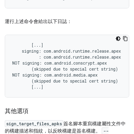
運行上述命令會給出以下日誌：
        [...]

    signing: com.android.runtime.release.apex     
           : com.android.runtime.release.apex     
NOT signing: com.android.conscrypt.apex

        (skipped due to special cert string)

NOT signing: com.android.media.apex

        (skipped due to special cert string)

其他選項
sign_target_files_apks
簽名腳本重寫構建屬性文件中
的構建描述和指紋，以反映構建是簽名構建。
--