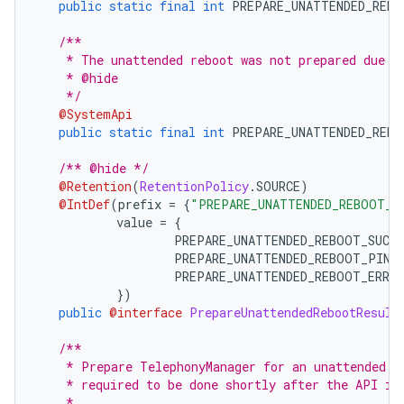
public
static
final
int
 PREPARE_UNATTENDED_REBO
/**
    * The unattended reboot was not prepared due t
    * @hide
    */
@SystemApi
public
static
final
int
 PREPARE_UNATTENDED_REBO
/** @hide */
@Retention
(
RetentionPolicy
.
SOURCE
)
@IntDef
(
prefix 
=
{
"PREPARE_UNATTENDED_REBOOT_"
           value 
=
{
                   PREPARE_UNATTENDED_REBOOT_SUCCE
                   PREPARE_UNATTENDED_REBOOT_PIN_
                   PREPARE_UNATTENDED_REBOOT_ERRO
})
public
@interface
PrepareUnattendedRebootResult
/**
    * Prepare TelephonyManager for an unattended r
    * required to be done shortly after the API is
    *