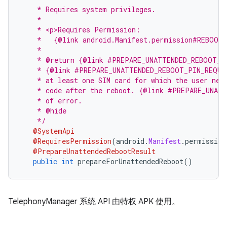
    * Requires system privileges.
    *
    * <p>Requires Permission:
    *   {@link android.Manifest.permission#REBOOT}
    *
    * @return {@link #PREPARE_UNATTENDED_REBOOT_S
    * {@link #PREPARE_UNATTENDED_REBOOT_PIN_REQUI
    * at least one SIM card for which the user nee
    * code after the reboot. {@link #PREPARE_UNAT
    * of error.
    * @hide
    */
@SystemApi
@RequiresPermission
(
android
.
Manifest
.
permission
@PrepareUnattendedRebootResult
public
int
 prepareForUnattendedReboot
()
TelephonyManager 系统 API 由特权 APK 使用。