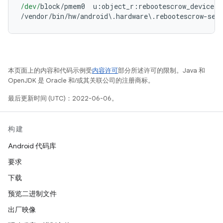
/dev/
block
/
pmem0  u
:
object_r
:
rebootescrow_device
:
s
/
vendor
/
bin
/
hw
/
android
\.
hardware
\.
rebootescrow
-
ser
本页面上的内容和代码示例受
内容许可
部分所述许可的限制。Java 和
OpenJDK 是 Oracle 和/或其关联公司的注册商标。
最后更新时间 (UTC)：2022-06-06。
构建
Android 代码库
要求
下载
预览二进制文件
出厂映像