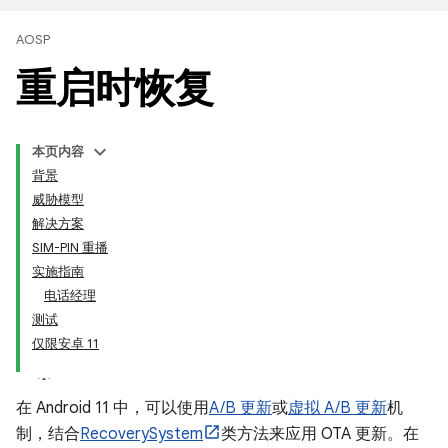
AOSP
重启时恢复
本页内容
背景
威胁模型
解决方案
SIM-PIN 重播
实施指南
电话经理
测试
仅限安卓 11
在 Android 11 中，可以使用
A/B 更新
或
虚拟 A/B 更新
机
制，结合
RecoverySystem
类方法来应用 OTA 更新。在