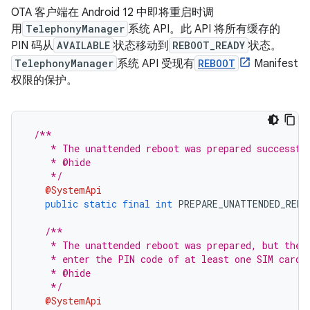
OTA 客户端在 Android 12 中即将重启时调
用
TelephonyManager
系统 API。此 API 将所有缓存的
PIN 码从
AVAILABLE
状态移动到
REBOOT_READY
状态。
TelephonyManager
系统 API 受现有
REBOOT
Manifest
权限的保护。
/**
    * The unattended reboot was prepared successfu
    * @hide
    */
@SystemApi
public
static
final
int
 PREPARE_UNATTENDED_REBO
/**
    * The unattended reboot was prepared, but the 
    * enter the PIN code of at least one SIM card 
    * @hide
    */
@SystemApi