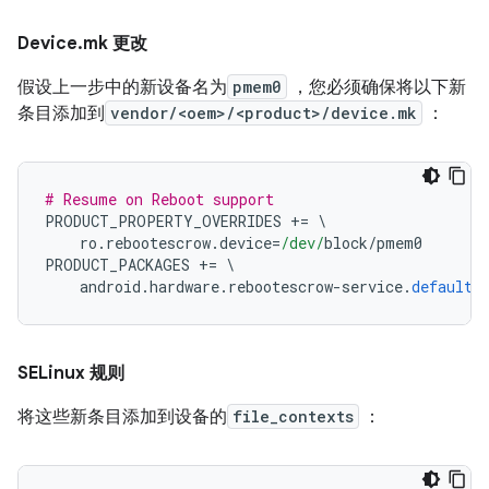
Device
.
mk 更改
假设上一步中的新设备名为
pmem0
，您必须确保将以下新
条目添加到
vendor/<oem>/<product>/device.mk
：
# Resume on Reboot support
PRODUCT_PROPERTY_OVERRIDES 
+=
\
    ro
.
rebootescrow
.
device
=
/dev/
block
/
pmem0
PRODUCT_PACKAGES 
+=
\
    android
.
hardware
.
rebootescrow
-
service
.
default
SELinux 规则
将这些新条目添加到设备的
file_contexts
：