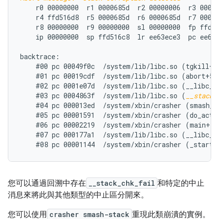
    r0 00000000  r1 0000685d  r2 00000006  r3 00000
    r4 ffd516d8  r5 0000685d  r6 0000685d  r7 00000
    r8 00000000  r9 00000000  sl 00000000  fp ffd51
    ip 00000000  sp ffd516c8  lr ee63ece3  pc ee66e
backtrace:

    #00 pc 00049f0c  /system/lib/libc.so (tgkill+12
    #01 pc 00019cdf  /system/lib/libc.so (abort+50)
    #02 pc 0001e07d  /system/lib/libc.so (__libc_fa
    #03 pc 0004863f  /system/lib/libc.so (
__stack_
    #04 pc 000013ed  /system/xbin/crasher (smash_st
    #05 pc 00001591  /system/xbin/crasher (do_actio
    #06 pc 00002219  /system/xbin/crasher (main+100
    #07 pc 000177a1  /system/lib/libc.so (__libc_in
您可以通過回溯中存在
__stack_chk_fail
和特定的中止
消息來將此與其他類型的中止區分開來。
您可以使用
crasher smash-stack
重現此類崩潰的實例。