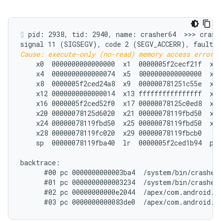
pid: 2938, tid: 2940, name: crasher64  >>> crashe
Cause: execute-only (no-read) memory access error;
    x0  0000000000000000  x1  0000005f2cecf21f  x2 
    x4  0000000000000074  x5  8000000000000000  x6 
    x8  0000005f2ced24a8  x9  000000781251c55e  x10
    x12 0000000000000014  x13 ffffffffffffffff  x14
    x16 0000005f2ced52f0  x17 00000078125c0ed8  x18
    x20 00000078125d6020  x21 00000078119fbd50  x22
    x24 00000078119fbd50  x25 00000078119fbd50  x26
    x28 00000078119fc020  x29 00000078119fbcb0

    sp  00000078119fba40  lr  0000005f2ced1b94  pc 
backtrace:

      #00 pc 0000000000003ba4  /system/bin/crasher6
      #01 pc 0000000000003234  /system/bin/crasher6
      #02 pc 00000000000e2044  /apex/com.android.r