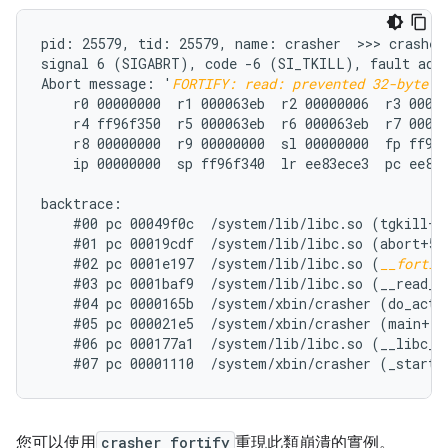
pid: 25579, tid: 25579, name: crasher  >>> crasher 
signal 6 (SIGABRT), code -6 (SI_TKILL), fault addr
Abort message: '
FORTIFY: read: prevented 32-byte w
    r0 00000000  r1 000063eb  r2 00000006  r3 00000
    r4 ff96f350  r5 000063eb  r6 000063eb  r7 00000
    r8 00000000  r9 00000000  sl 00000000  fp ff96f
    ip 00000000  sp ff96f340  lr ee83ece3  pc ee86e
backtrace:

    #00 pc 00049f0c  /system/lib/libc.so (tgkill+12
    #01 pc 00019cdf  /system/lib/libc.so (abort+50)
    #02 pc 0001e197  /system/lib/libc.so (
__fortif
    #03 pc 0001baf9  /system/lib/libc.so (__read_ch
    #04 pc 0000165b  /system/xbin/crasher (do_actio
    #05 pc 000021e5  /system/xbin/crasher (main+100
    #06 pc 000177a1  /system/lib/libc.so (__libc_in
您可以使用
crasher fortify
重現此類崩潰的實例。