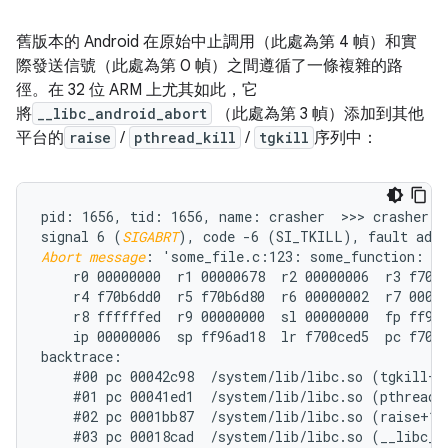
舊版本的 Android 在原始中止調用（此處為第 4 幀）和實
際發送信號（此處為第 0 幀）之間遵循了一條複雜的路
徑。在 32 位 ARM 上尤其如此，它
將
__libc_android_abort
（此處為第 3 幀）添加到其他
平台的
raise
/
pthread_kill
/
tgkill
序列中：
pid: 1656, tid: 1656, name: crasher  >>> crasher <<
signal 6 (
SIGABRT
Abort message
: 'some_file.c:123: some_function: as
    r0 00000000  r1 00000678  r2 00000006  r3 f70b6
    r4 f70b6dd0  r5 f70b6d80  r6 00000002  r7 00000
    r8 ffffffed  r9 00000000  sl 00000000  fp ff96a
    ip 00000006  sp ff96ad18  lr f700ced5  pc f700d
backtrace:

    #00 pc 00042c98  /system/lib/libc.so (tgkill+12
    #01 pc 00041ed1  /system/lib/libc.so (pthread_k
    #02 pc 0001bb87  /system/lib/libc.so (raise+10)
    #03 pc 00018cad  /system/lib/libc.so (__libc_an