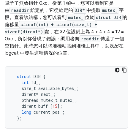
賦予了無效指針 0xc。從第 1 幀中，您可以看到它是
由
readdir
給定的，它從給定的
DIR*
中提取
mutex_
字
段。查看該結構，您可以看到
mutex_
位於
struct DIR
的
偏移量
sizeof(int) + sizeof(size_t) +
sizeof(dirent*)
處，在 32 位設備上為 4 + 4 + 4 = 12 =
0xc，所以你發現了錯誤：調用者向
readdir
傳遞了一個
空指針。此時您可以將堆棧粘貼到堆棧工具中，以
找出
在
logcat 中發生這種情況的位置。
struct
 DIR 
{
int
 fd_
;
    size_t available_bytes_
;
    dirent
*
 next_
;
    pthread_mutex_t mutex_
;
    dirent buff_
[
15
];
long
 current_pos_
;
};