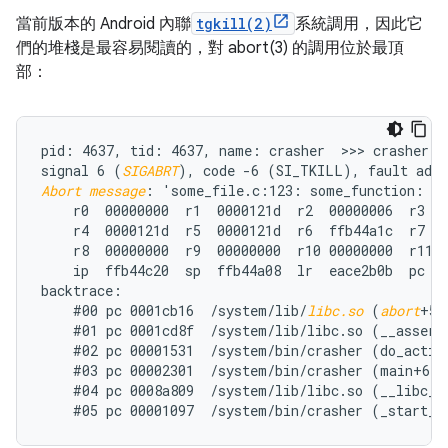
當前版本的 Android 內聯
tgkill(2)
系統調用，因此它
們的堆棧是最容易閱讀的，對 abort(3) 的調用位於最頂
部：
pid: 4637, tid: 4637, name: crasher  >>> crasher <<
signal 6 (
SIGABRT
Abort message
: 'some_file.c:123: some_function: as
    r0  00000000  r1  0000121d  r2  00000006  r3  0
    r4  0000121d  r5  0000121d  r6  ffb44a1c  r7  0
    r8  00000000  r9  00000000  r10 00000000  r11 0
    ip  ffb44c20  sp  ffb44a08  lr  eace2b0b  pc  e
backtrace:

    #00 pc 0001cb16  /system/lib/
libc.so
 (
abort
+57)
    #01 pc 0001cd8f  /system/lib/libc.so (__assert2
    #02 pc 00001531  /system/bin/crasher (do_action
    #03 pc 00002301  /system/bin/crasher (main+68)

    #04 pc 0008a809  /system/lib/libc.so (__libc_in