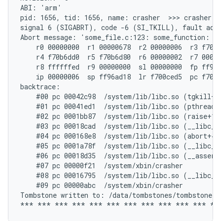
ABI: 'arm'

pid: 1656, tid: 1656, name: crasher  >>> crasher <<
signal 6 (SIGABRT), code -6 (SI_TKILL), fault addr
Abort message: 'some_file.c:123: some_function: as
    r0 00000000  r1 00000678  r2 00000006  r3 f70b6
    r4 f70b6dd0  r5 f70b6d80  r6 00000002  r7 00000
    r8 ffffffed  r9 00000000  sl 00000000  fp ff96a
    ip 00000006  sp ff96ad18  lr f700ced5  pc f700d
backtrace:

    #00 pc 00042c98  /system/lib/libc.so (tgkill+12
    #01 pc 00041ed1  /system/lib/libc.so (pthread_k
    #02 pc 0001bb87  /system/lib/libc.so (raise+10)
    #03 pc 00018cad  /system/lib/libc.so (__libc_an
    #04 pc 000168e8  /system/lib/libc.so (abort+4)

    #05 pc 0001a78f  /system/lib/libc.so (__libc_fa
    #06 pc 00018d35  /system/lib/libc.so (__assert2
    #07 pc 00000f21  /system/xbin/crasher

    #08 pc 00016795  /system/lib/libc.so (__libc_in
    #09 pc 00000abc  /system/xbin/crasher

Tombstone written to: /data/tombstones/tombstone_06