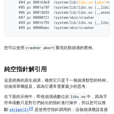
    #04 pc 000168e8  /system/lib/
libc.so
 (
abort
+4)

    #05 pc 0001a78f  /system/lib/libc.so (__libc_fa
    #06 pc 00018d35  /system/lib/libc.so (__assert2
    #07 pc 00000f21  /system/xbin/crasher

    #08 pc 00016795  /system/lib/libc.so (__libc_in
您可以使用
crasher abort
重現此類崩潰的實例。
純空指針解引用
這是經典的原生崩潰，雖然它只是下一個崩潰類型的特例，
但值得單獨提及，因為它通常需要最少的思考。
在下面的示例中，即使崩潰函數位於
libc.so
中，因為字
符串函數只是對它們給出的指針進行操作，所以您可以推
斷
strlen(3)
是使用空指針調用的；這個崩潰應該直接