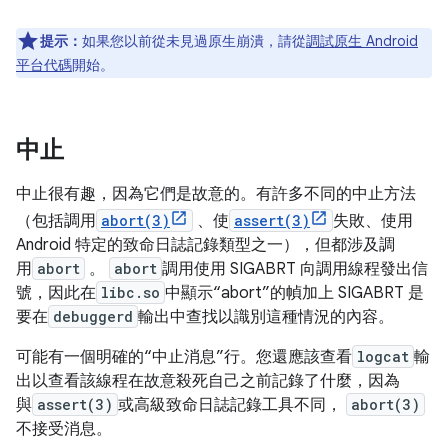
提示：
如果您以前從未見過原生崩潰，請從
調試原生 Android
平台代碼
開始。
中止
中止很有趣，因為它們是故意的。有許多不同的中止方法
（包括調用
abort(3)
、使
assert(3)
失敗、使用
Android 特定的致命日誌記錄類型之一），但都涉及調
用
abort
。
abort
調用使用 SIGABRT 向調用線程發出信
號，因此在
libc.so
中顯示“abort”的幀加上 SIGABRT 是
要在
debuggerd
輸出中查找以識別這種情況的內容。
可能有一個明確的“中止消息”行。您還應該查看
logcat
輸
出以查看該線程在故意殺死自己之前記錄了什麼，因為
與
assert(3)
或高級致命日誌記錄工具不同，
abort(3)
不接受消息。