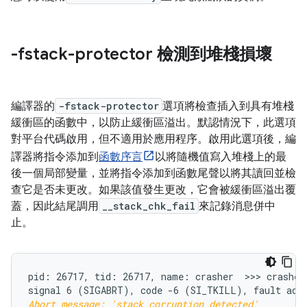
-fstack-protector 檢測到堆棧損壞
編譯器的
-fstack-protector
選項將檢查插入到具有堆棧
緩衝區的函數中，以防止緩衝區溢出。默認情況下，此選項
對平台代碼啟用，但不適用於應用程序。啟用此選項後，編
譯器將指令添加到
函數序言
以將隨機值寫入堆棧上的最
後一個局部變量，並將指令添加到函數尾聲以將其讀回並檢
查它是否未更改。如果該值發生更改，它會被緩衝區溢出覆
蓋，因此結尾調用
__stack_chk_fail
來記錄消息併中
止。
pid: 26717, tid: 26717, name: crasher  >>> crasher 
Abort message: 'stack corruption detected'