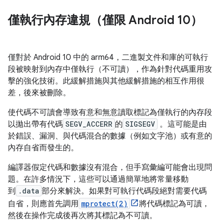
僅執行內存違規（僅限 Android 10）
僅對於 Android 10 中的 arm64，二進製文件和庫的可執行
段被映射到內存中僅執行（不可讀），作為針對代碼重用攻
擊的強化技術。此緩解措施與其他緩解措施的相互作用很
差，後來被刪除。
使代碼不可讀會導致有意和無意讀取標記為僅執行的內存段
以拋出帶有代碼
SEGV_ACCERR
的
SIGSEGV
。這可能是由
於錯誤、漏洞、與代碼混合的數據（例如文字池）或有意的
內存自省而發生的。
編譯器假定代碼和數據沒有混合，但手寫彙編可能會出現問
題。在許多情況下，這些可以通過簡單地將常量移動
到
.data
部分來解決。如果對可執行代碼段絕對需要代碼
自省，則應首先調用
mprotect(2)
將代碼標記為可讀，
然後在操作完成後再次將其標記為不可讀。