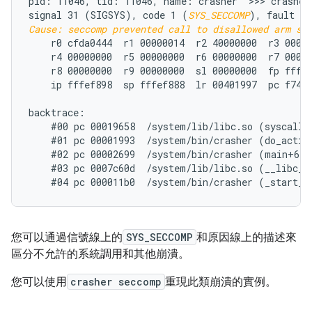
pid: 11046, tid: 11046, name: crasher  >>> crasher 
signal 31 (SIGSYS), code 1 (
SYS_SECCOMP
Cause: seccomp prevented call to disallowed arm sy
    r0 cfda0444  r1 00000014  r2 40000000  r3 00000
    r4 00000000  r5 00000000  r6 00000000  r7 00018
    r8 00000000  r9 00000000  sl 00000000  fp fffef
    ip fffef898  sp fffef888  lr 00401997  pc f74f3
backtrace:

    #00 pc 00019658  /system/lib/libc.so (syscall+3
    #01 pc 00001993  /system/bin/crasher (do_action
    #02 pc 00002699  /system/bin/crasher (main+68)

    #03 pc 0007c60d  /system/lib/libc.so (__libc_in
您可以通過信號線上的
SYS_SECCOMP
和原因線上的描述來
區分不允許的系統調用和其他崩潰。
您可以使用
crasher seccomp
重現此類崩潰的實例。