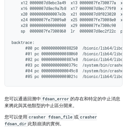
    x12 0000007d8ebc3a49  x13 0000007fe730077a  x14
    x16 0000007d8ec9a7b8  x17 0000007d8ec779f0  x18
    x20 0000000000007e3b  x21 0000007d8f023020  x22
    x24 0000007fe73009a0  x25 0000007fe73008e0  x26
    x28 0000000000000000  x29 0000007fe7300c90

    sp  0000007fe7300860  lr  0000007d8ec2f22c  pc 
backtrace:

      #00 pc 0000000000088250  /bionic/lib64/libc.
      #01 pc 0000000000088060  /bionic/lib64/libc.s
      #02 pc 00000000000887e8  /bionic/lib64/libc.s
      #03 pc 000000000000379c  /system/bin/crasher6
      #04 pc 00000000000049c8  /system/bin/crasher6
您可以通過回溯中
fdsan_error
的存在和特定的中止消息
來將此與其他類型的中止區分開來。
您可以使用
crasher fdsan_file
或
crasher
fdsan_dir
此類崩潰的實例。