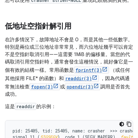
您可以使用
crasher strlen-NULL
重現此類崩潰的實例。
低地址空指針解引用
在許多情況下，故障地址不會是 0，而是其他一些低數字。
特別是兩位或三位地址非常常見，而六位地址幾乎可以肯定
不是空指針取消引用——這需要 1MiB 的偏移量。當您的代
碼取消引用空指針時，通常會發生這種情況，就好像它是一
個有效的結構一樣。常用函數是
fprintf(3)
（或任何
其他採用 FILE* 的函數）和
readdir(3)
，因為代碼通
常無法檢查
fopen(3)
或
opendir(3)
調用是否首先
成功。
這是
readdir
的示例：
pid: 25405, tid: 25405, name: crasher  >>> crasher 
signal 11 (
SIGSEGV
), code 1 (SEGV_MAPERR), 
fault a