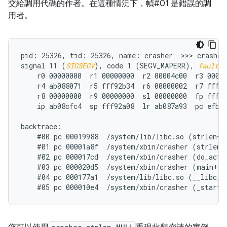
交給調用代碼的作者。在這種情況下，幀#01 是錯誤的調
用者。
pid: 25326, tid: 25326, name: crasher  >>> crasher 
signal 11 (
SIGSEGV
), code 1 (SEGV_MAPERR), 
fault a
    r0 00000000  r1 00000000  r2 00004c00  r3 00000
    r4 ab088071  r5 fff92b34  r6 00000002  r7 fff92
    r8 00000000  r9 00000000  sl 00000000  fp fff92
    ip ab08cfc4  sp fff92a08  lr ab087a93  pc efb78
backtrace:

    #00 pc 00019988  /system/lib/libc.so (strlen+71
    #01 pc 00001a8f  /system/xbin/crasher (strlen_n
    #02 pc 000017cd  /system/xbin/crasher (do_actio
    #03 pc 000020d5  /system/xbin/crasher (main+100
    #04 pc 000177a1  /system/lib/libc.so (__libc_in