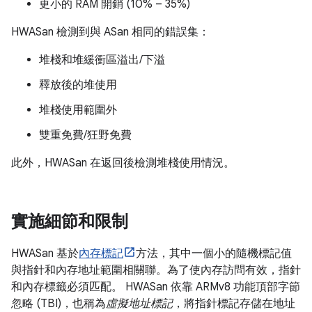
更小的 RAM 開銷 (10% – 35%)
HWASan 檢測到與 ASan 相同的錯誤集：
堆棧和堆緩衝區溢出/下溢
釋放後的堆使用
堆棧使用範圍外
雙重免費/狂野免費
此外，HWASan 在返回後檢測堆棧使用情況。
實施細節和限制
HWASan 基於
內存標記
方法，其中一個小的隨機標記值
與指針和內存地址範圍相關聯。為了使內存訪問有效，指針
和內存標籤必須匹配。 HWASan 依靠 ARMv8 功能頂部字節
忽略 (TBI)，也稱為
虛擬地址標記
，將指針標記存儲在地址