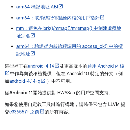
arm64 標記地址 ABI
arm64：取消標記傳遞給內核的用戶指針
mm：避免在 brk()/mmap()/mremap() 中創建虛擬地
址別名
arm64：驗證從內核線程調用的 access_ok() 中的標
記地址
這些補丁在
android-4.14
及更高版本的
通用 Android 內核
中作為向後移植提供，但在 Android 10 特定的分支（例
如
android-4.14-q
）中不可用。
從
Android 11
開始提供對 HWASan 的用戶空間支持。
如果您使用自定義工具鏈進行構建，請確保它包含 LLVM 提
交
c336557f 之前
的所有內容。