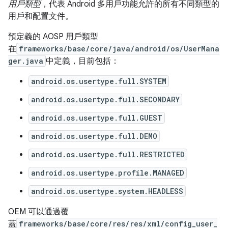
用戶類型
，代表 Android 多用戶功能允許的所有不同類型的
用戶和配置文件。
預定義的 AOSP 用戶類型
在
frameworks/base/core/java/android/os/UserMana
ger.java
中定義，目前包括：
android.os.usertype.full.SYSTEM
android.os.usertype.full.SECONDARY
android.os.usertype.full.GUEST
android.os.usertype.full.DEMO
android.os.usertype.full.RESTRICTED
android.os.usertype.profile.MANAGED
android.os.usertype.system.HEADLESS
OEM 可以通過覆
蓋
frameworks/base/core/res/res/xml/config_user_