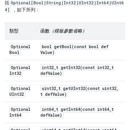
括
Optional[Bool|String|Int32|UInt32|Int64|UInt6
4]
，如下所列：
類型
函數
（模板參數省略）
Optional
bool
getBool(
const bool def
Bool
Value)
Optional
int32
_
t
getInt32(
const int32
_
t
Int32
def
Value)
Optional
uint32
_
t
getUInt32(
const uint32
_
UInt32
t def
Value)
Optional
int64
_
t
getInt64(
const int64
_
t
Int64
def
Value)