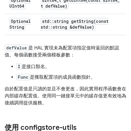
Optional
uint64
_
t
getUInt64(
const uint64
_
UInt64
t def
Value)
Optional
std
::
string
getString(
const
String
std
::
string &def
Value)
defValue
是 HAL 實現未為配置項指定值時返回的默認
值。每個函數接受兩個模板參數：
I
是接口類名。
Func
是獲取配置項的成員函數指針。
由於配置值是只讀的並且不會更改，因此實用程序函數會在
內部緩存配置值。使用同一鏈接單元中的緩存值更有效地為
後續調用提供服務。
使用 configstore-utils