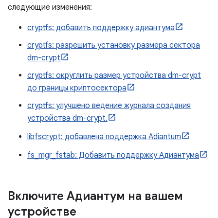
следующие изменения:
cryptfs: добавить поддержку адиантума
cryptfs: разрешить установку размера сектора
dm-crypt
cryptfs: округлить размер устройства dm-crypt
до границы криптосектора
cryptfs: улучшено ведение журнала создания
устройства dm-crypt.
libfscrypt: добавлена ​​поддержка Adiantum
fs_mgr_fstab: Добавить поддержку Адиантума
Включите Адиантум на вашем
устройстве