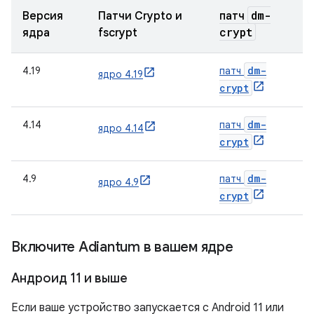
dm-
Версия
Патчи Crypto и
патч
crypt
ядра
fscrypt
dm-
4.19
патч
ядро 4.19
crypt
dm-
4.14
патч
ядро 4.14
crypt
dm-
4.9
патч
ядро 4.9
crypt
Включите Adiantum в вашем ядре
Андроид 11 и выше
Если ваше устройство запускается с Android 11 или