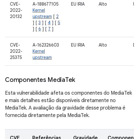
CVE-
A-188677105
EU IRIA
Alto
US
2022-
Kernel
20132
upstream
[
2
] [
3
] [
4
] [
5
] [
6
] [
7
]
CVE-
A-162326603
EU IRIA
Alto
Dr
2022-
Kernel
25375
upstream
Componentes Media
Tek
Esta vulnerabilidade afeta os componentes do MediaTek
e mais detalhes estão disponíveis diretamente no
MediaTek. A avaliação da gravidade desse problema é
fornecida diretamente pela MediaTek.
CVE
Referências
Gravidade
Componente