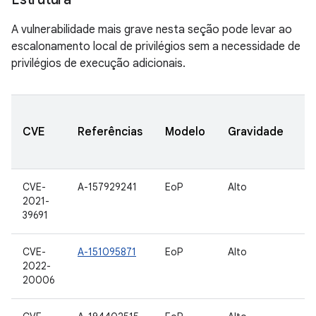
A vulnerabilidade mais grave nesta seção pode levar ao
escalonamento local de privilégios sem a necessidade de
privilégios de execução adicionais.
V
CVE
Referências
Modelo
Gravidade
A
a
CVE-
A-157929241
EoP
Alto
10
2021-
39691
CVE-
A-151095871
EoP
Alto
10
2022-
20006