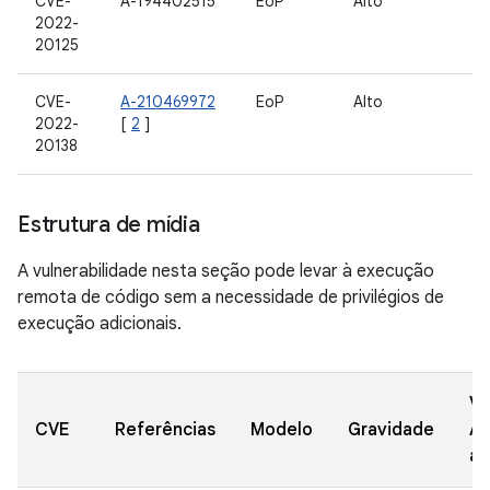
CVE-
A-194402515
EoP
Alto
10
2022-
20125
CVE-
A-210469972
EoP
Alto
10
2022-
[
2
]
20138
Estrutura de mídia
A vulnerabilidade nesta seção pode levar à execução
remota de código sem a necessidade de privilégios de
execução adicionais.
Ve
CVE
Referências
Modelo
Gravidade
A
at