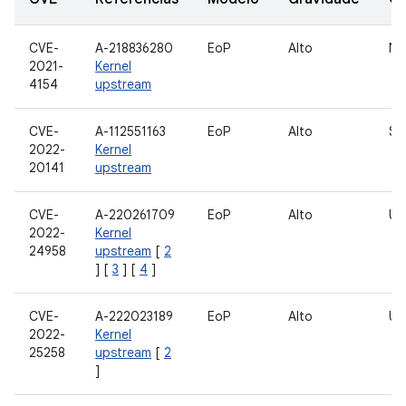
CVE-
A-218836280
EoP
Alto
Nú
2021-
Kernel
4154
upstream
CVE-
A-112551163
EoP
Alto
So
2022-
Kernel
20141
upstream
CVE-
A-220261709
EoP
Alto
US
2022-
Kernel
24958
upstream
[
2
] [
3
] [
4
]
CVE-
A-222023189
EoP
Alto
US
2022-
Kernel
25258
upstream
[
2
]