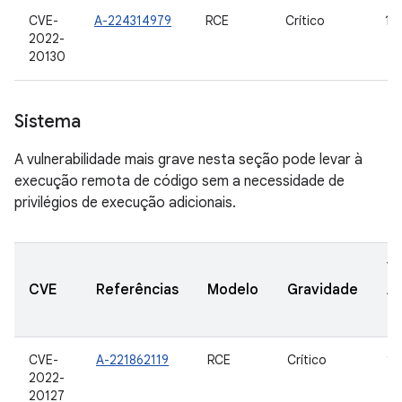
CVE-
A-224314979
RCE
Crítico
10,
2022-
20130
Sistema
A vulnerabilidade mais grave nesta seção pode levar à
execução remota de código sem a necessidade de
privilégios de execução adicionais.
V
CVE
Referências
Modelo
Gravidade
A
at
CVE-
A-221862119
RCE
Crítico
10
2022-
20127