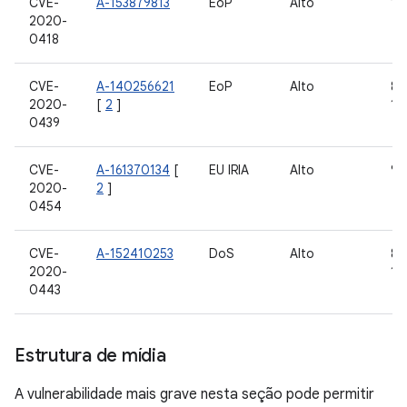
CVE-
A-153879813
EoP
Alto
10
2020-
0418
CVE-
A-140256621
EoP
Alto
8,0
2020-
[
2
]
10,
0439
CVE-
A-161370134
[
EU IRIA
Alto
9
2020-
2
]
0454
CVE-
A-152410253
DoS
Alto
8,0
2020-
10,
0443
Estrutura de mídia
A vulnerabilidade mais grave nesta seção pode permitir