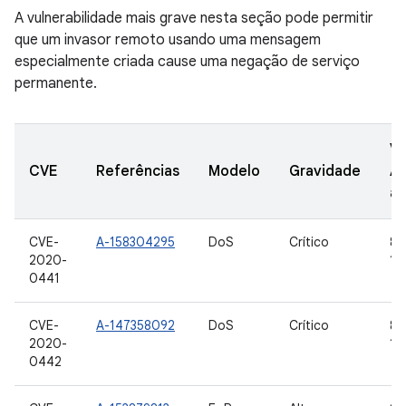
A vulnerabilidade mais grave nesta seção pode permitir
que um invasor remoto usando uma mensagem
especialmente criada cause uma negação de serviço
permanente.
Ve
CVE
Referências
Modelo
Gravidade
A
at
CVE-
A-158304295
DoS
Crítico
8,0
2020-
10,
0441
CVE-
A-147358092
DoS
Crítico
8,0
2020-
10,
0442