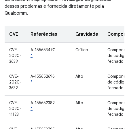
desses problemas é fornecida diretamente pela
Qualcomm.
CVE
Referências
Gravidade
Compone
CVE-
A-155653490
Crítico
Componen
2020-
*
de código
3639
fechado
CVE-
A-155652696
Alto
Componen
2020-
*
de código
3632
fechado
CVE-
A-155652382
Alto
Componen
2020-
*
de código
11123
fechado