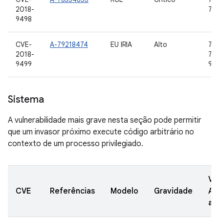
2018-
7.1.
9498
CVE-
A-79218474
EU IRIA
Alto
7.0,
2018-
7.1.
9499
9
Sistema
A vulnerabilidade mais grave nesta seção pode permitir
que um invasor próximo execute código arbitrário no
contexto de um processo privilegiado.
Ve
CVE
Referências
Modelo
Gravidade
AO
at