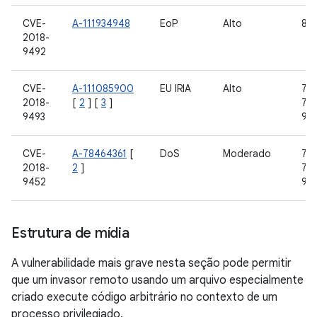
CVE-
A-111934948
EoP
Alto
8,0
2018-
9492
CVE-
A-111085900
EU IRIA
Alto
7.0,
2018-
[
2
] [
3
]
7.1.
9493
9
CVE-
A-78464361
[
DoS
Moderado
7.0,
2018-
2
]
7.1.
9452
9
Estrutura de mídia
A vulnerabilidade mais grave nesta seção pode permitir
que um invasor remoto usando um arquivo especialmente
criado execute código arbitrário no contexto de um
processo privilegiado.