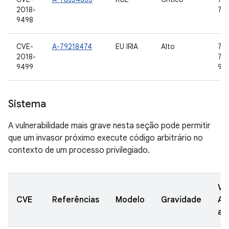
2018-
7.1.
9498
CVE-
A-79218474
EU IRIA
Alto
7.0,
2018-
7.1.
9499
9
Sistema
A vulnerabilidade mais grave nesta seção pode permitir
que um invasor próximo execute código arbitrário no
contexto de um processo privilegiado.
Ve
CVE
Referências
Modelo
Gravidade
AO
at