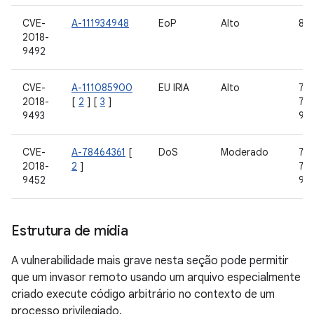
CVE-
A-111934948
EoP
Alto
8,0
2018-
9492
CVE-
A-111085900
EU IRIA
Alto
7.0,
2018-
[
2
] [
3
]
7.1.
9493
9
CVE-
A-78464361
[
DoS
Moderado
7.0,
2018-
2
]
7.1.
9452
9
Estrutura de mídia
A vulnerabilidade mais grave nesta seção pode permitir
que um invasor remoto usando um arquivo especialmente
criado execute código arbitrário no contexto de um
processo privilegiado.