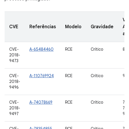
Ve
CVE
Referências
Modelo
Gravidade
AO
at
CVE-
A-65484460
RCE
Crítico
8,0
2018-
9473
CVE-
A-110769924
RCE
Crítico
9
2018-
9496
CVE-
A-74078669
RCE
Crítico
7.0,
2018-
7.1.
9497
9
CVE-
A-78354855
RCE
Crítico
7.0,