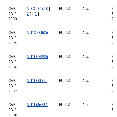
CVE-
A-80432928
[
EU IRIA
Alto
7.0,
2018-
2
] [
3
]
7.1.
9503
9
CVE-
A-110791536
EU IRIA
Alto
7.0,
2018-
7.1.
9505
9
CVE-
A-111803925
EU IRIA
Alto
7.0,
2018-
7.1.
9506
9
CVE-
A-111893951
EU IRIA
Alto
7.0,
2018-
7.1.
9507
9
CVE-
A-111936834
EU IRIA
Alto
7.0,
2018-
7.1.
9508