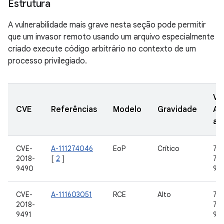
Estrutura
A vulnerabilidade mais grave nesta seção pode permitir
que um invasor remoto usando um arquivo especialmente
criado execute código arbitrário no contexto de um
processo privilegiado.
Ve
CVE
Referências
Modelo
Gravidade
AO
at
CVE-
A-111274046
EoP
Crítico
7.0,
2018-
[
2
]
7.1.
9490
9
CVE-
A-111603051
RCE
Alto
7.0,
2018-
7.1.
9491
9