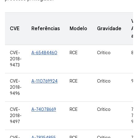
Ve
CVE
Referências
Modelo
Gravidade
AO
at
CVE-
A-65484460
RCE
Crítico
8,0
2018-
9473
CVE-
A-110769924
RCE
Crítico
9
2018-
9496
CVE-
A-74078669
RCE
Crítico
7.0,
2018-
7.1.
9497
9
CVE-
A-78354855
RCE
Crítico
7.0,