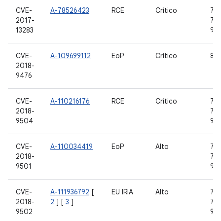
CVE-
A-78526423
RCE
Crítico
7.0,
2017-
7.1.
13283
9
CVE-
A-109699112
EoP
Crítico
8,0
2018-
9476
CVE-
A-110216176
RCE
Crítico
7.0,
2018-
7.1.
9504
9
CVE-
A-110034419
EoP
Alto
7.0,
2018-
7.1.
9501
9
CVE-
A-111936792
[
EU IRIA
Alto
7.0,
2018-
2
] [
3
]
7.1.
9502
9