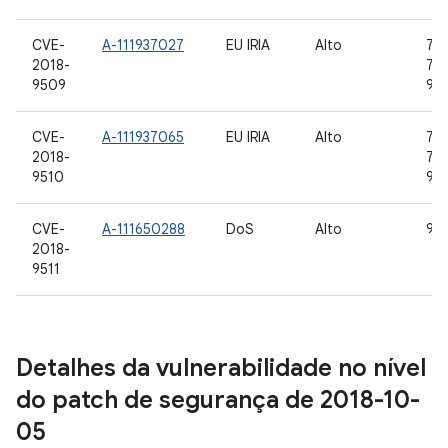
CVE-
A-111937027
EU IRIA
Alto
7.0,
2018-
7.1.
9509
9
CVE-
A-111937065
EU IRIA
Alto
7.0,
2018-
7.1.
9510
9
CVE-
A-111650288
DoS
Alto
9
2018-
9511
Detalhes da vulnerabilidade no nível
do patch de segurança de 2018-10-
05