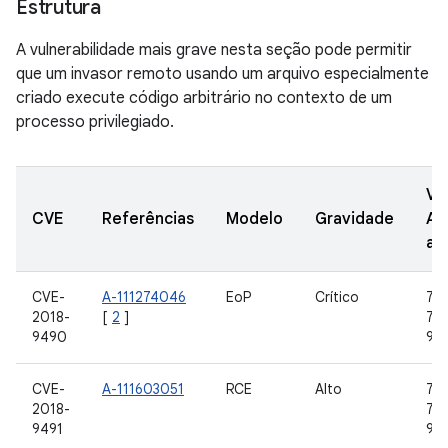
Estrutura
A vulnerabilidade mais grave nesta seção pode permitir
que um invasor remoto usando um arquivo especialmente
criado execute código arbitrário no contexto de um
processo privilegiado.
Ve
CVE
Referências
Modelo
Gravidade
AO
at
CVE-
A-111274046
EoP
Crítico
7.0,
2018-
[
2
]
7.1.
9490
9
CVE-
A-111603051
RCE
Alto
7.0,
2018-
7.1.
9491
9