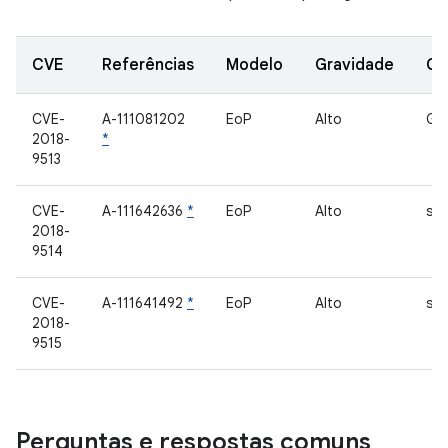
CVE
Referências
Modelo
Gravidade
Co
CVE-
A-111081202
EoP
Alto
Ga
2018-
*
9513
CVE-
A-111642636
*
EoP
Alto
sd
2018-
9514
CVE-
A-111641492
*
EoP
Alto
sd
2018-
9515
Perguntas e respostas comuns