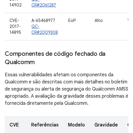
14902
CR#2061287
CVE-
A-65468977
EoP
Alto
W
2017-
QC-
14895
CR#2009308
Componentes de código fechado da
Qualcomm
Essas vulnerabilidades afetam os componentes da
Qualcomm e são descritas com mais detalhes no boletim
de segurança ou alerta de segurança do Qualcomm AMSS
apropriado. A avaliação da gravidade desses problemas é
fornecida diretamente pela Qualcomm.
CVE
Referências
Modelo
Gravidade
C