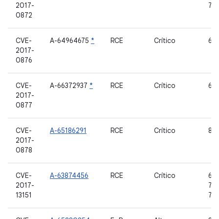
2017-
7.1
0872
CVE-
A-64964675
*
RCE
Crítico
6,0
2017-
0876
CVE-
A-66372937
*
RCE
Crítico
6,0
2017-
0877
CVE-
A-65186291
RCE
Crítico
8,0
2017-
0878
CVE-
A-63874456
RCE
Crítico
6.0
2017-
7.0,
13151
7.1