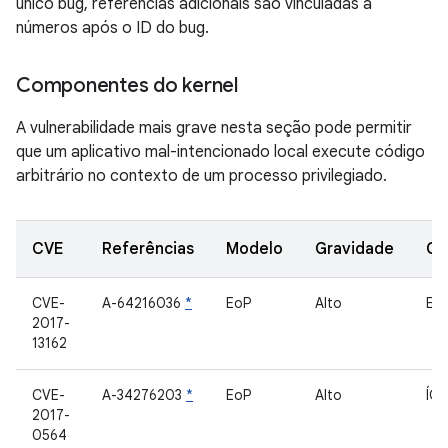
único bug, referências adicionais são vinculadas a
números após o ID do bug.
Componentes do kernel
A vulnerabilidade mais grave nesta seção pode permitir
que um aplicativo mal-intencionado local execute código
arbitrário no contexto de um processo privilegiado.
CVE
Referências
Modelo
Gravidade
Co
CVE-
A-64216036
*
EoP
Alto
En
2017-
13162
CVE-
A-34276203
*
EoP
Alto
ÍO
2017-
0564