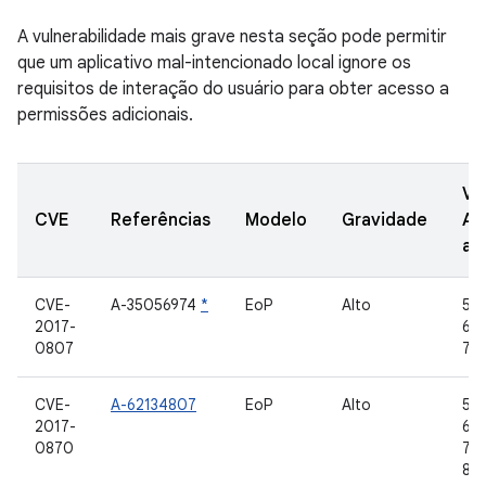
A vulnerabilidade mais grave nesta seção pode permitir
que um aplicativo mal-intencionado local ignore os
requisitos de interação do usuário para obter acesso a
permissões adicionais.
Ve
CVE
Referências
Modelo
Gravidade
AO
at
CVE-
A-35056974
*
EoP
Alto
5.1.
2017-
6.0
0807
7.1.
CVE-
A-62134807
EoP
Alto
5.1.
2017-
6.0
0870
7.1.
8.0