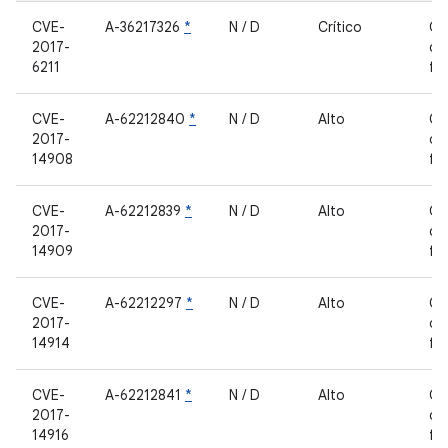
CVE-
A-36217326
*
N / D
Crítico
Co
2017-
de
6211
fe
CVE-
A-62212840
*
N / D
Alto
Co
2017-
de
14908
fe
CVE-
A-62212839
*
N / D
Alto
Co
2017-
de
14909
fe
CVE-
A-62212297
*
N / D
Alto
Co
2017-
de
14914
fe
CVE-
A-62212841
*
N / D
Alto
Co
2017-
de
14916
fe