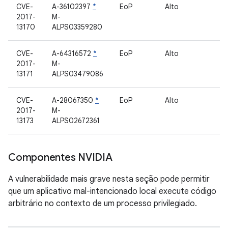
CVE-
A-36102397
*
EoP
Alto
D
2017-
M-
13170
ALPS03359280
CVE-
A-64316572
*
EoP
Alto
S
2017-
M-
d
13171
ALPS03479086
CVE-
A-28067350
*
EoP
Alto
S
2017-
M-
s
13173
ALPS02672361
Componentes NVIDIA
A vulnerabilidade mais grave nesta seção pode permitir
que um aplicativo mal-intencionado local execute código
arbitrário no contexto de um processo privilegiado.