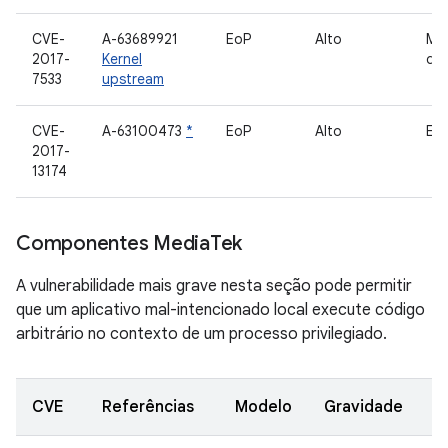
CVE-
A-63689921
EoP
Alto
Ma
2017-
Kernel
de 
7533
upstream
CVE-
A-63100473
*
EoP
Alto
ED
2017-
13174
Componentes Media
Tek
A vulnerabilidade mais grave nesta seção pode permitir
que um aplicativo mal-intencionado local execute código
arbitrário no contexto de um processo privilegiado.
CVE
Referências
Modelo
Gravidade
C