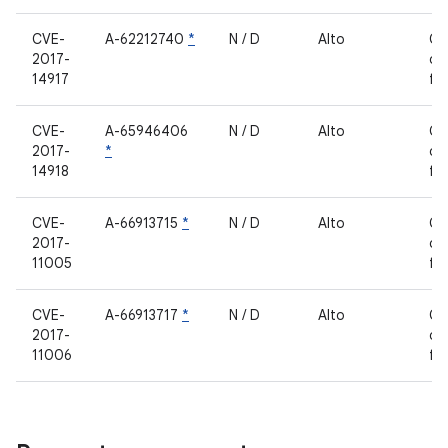
CVE-
A-62212740
*
N / D
Alto
Co
2017-
de
14917
fe
CVE-
A-65946406
N / D
Alto
Co
2017-
*
de
14918
fe
CVE-
A-66913715
*
N / D
Alto
Co
2017-
de
11005
fe
CVE-
A-66913717
*
N / D
Alto
Co
2017-
de
11006
fe