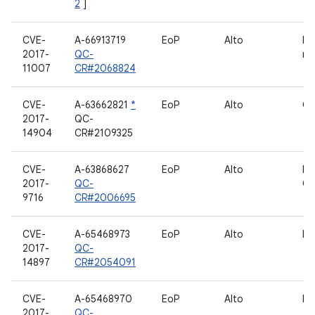
2
]
CVE-
A-66913719
EoP
Alto
In
2017-
QC-
rá
11007
CR#2068824
CVE-
A-63662821
*
EoP
Alto
Gr
2017-
QC-
14904
CR#2109325
CVE-
A-63868627
EoP
Alto
Dr
2017-
QC-
Q
9716
CR#2006695
CVE-
A-65468973
EoP
Alto
Dr
2017-
QC-
14897
CR#2054091
CVE-
A-65468970
EoP
Alto
MP
2017-
QC-