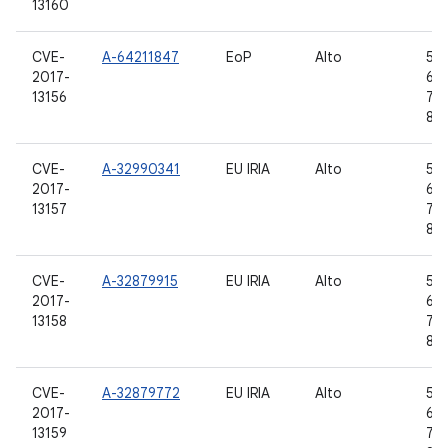
13160
CVE-
A-64211847
EoP
Alto
5.1.
2017-
6.0
13156
7.1.
8.0
CVE-
A-32990341
EU IRIA
Alto
5.1.
2017-
6.0
13157
7.1.
8.0
CVE-
A-32879915
EU IRIA
Alto
5.1.
2017-
6.0
13158
7.1.
8.0
CVE-
A-32879772
EU IRIA
Alto
5.1.
2017-
6.0
13159
7.1.