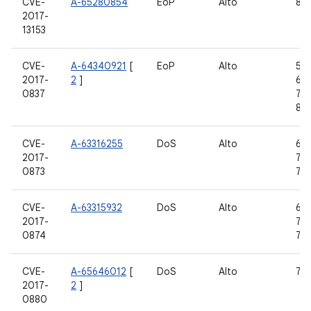
CVE-
A-65280854
EoP
Alto
8,0
2017-
13153
CVE-
A-64340921
[
EoP
Alto
5.1.
2017-
2
]
6.0
0837
7.1.
8.0
CVE-
A-63316255
DoS
Alto
6.0
2017-
7.0,
0873
7.1
CVE-
A-63315932
DoS
Alto
6.0
2017-
7.0,
0874
7.1
CVE-
A-65646012
[
DoS
Alto
7.0,
2017-
2
]
0880