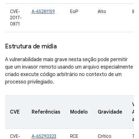
CVE-
A-65281159
EoP
Alto
8,0
2017-
0871
Estrutura de mídia
A vulnerabilidade mais grave nesta seção pode permitir
que um invasor remoto usando um arquivo especialmente
criado execute código arbitrário no contexto de um
processo privilegiado.
Ve
CVE
Referências
Modelo
Gravidade
AO
at
CVE-
A-65290323
RCE
Crítico
7.0,