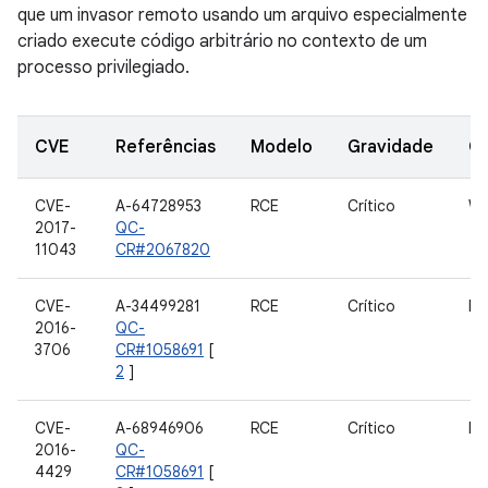
que um invasor remoto usando um arquivo especialmente
criado execute código arbitrário no contexto de um
processo privilegiado.
CVE
Referências
Modelo
Gravidade
C
CVE-
A-64728953
RCE
Crítico
W
2017-
QC-
11043
CR#2067820
CVE-
A-34499281
RCE
Crítico
RP
2016-
QC-
3706
CR#1058691
[
2
]
CVE-
A-68946906
RCE
Crítico
RP
2016-
QC-
4429
CR#1058691
[