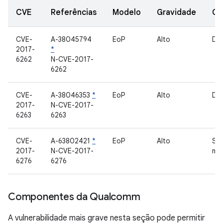
CVE
Referências
Modelo
Gravidade
Co
CVE-
A-38045794
EoP
Alto
Dri
2017-
*
6262
N-CVE-2017-
6262
CVE-
A-38046353
*
EoP
Alto
Dri
2017-
N-CVE-2017-
6263
6263
CVE-
A-63802421
*
EoP
Alto
Ser
2017-
N-CVE-2017-
míd
6276
6276
Componentes da Qualcomm
A vulnerabilidade mais grave nesta seção pode permitir