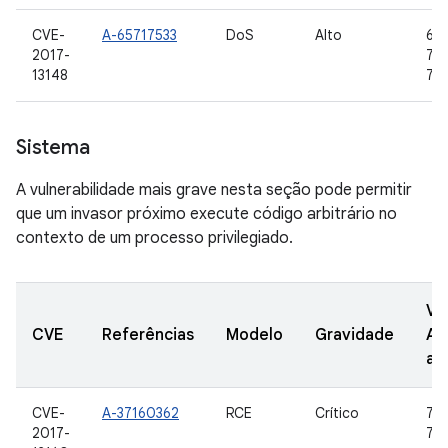
CVE-
A-65717533
DoS
Alto
6.0
2017-
7.0,
13148
7.1
Sistema
A vulnerabilidade mais grave nesta seção pode permitir
que um invasor próximo execute código arbitrário no
contexto de um processo privilegiado.
Ve
CVE
Referências
Modelo
Gravidade
AO
at
CVE-
A-37160362
RCE
Crítico
7.0,
2017-
7.1