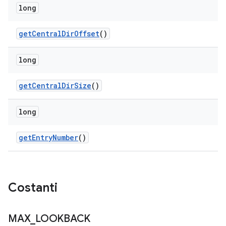
long
get
Central
Dir
Offset
()
long
get
Central
Dir
Size
()
long
get
Entry
Number
()
Costanti
MAX
_
LOOKBACK