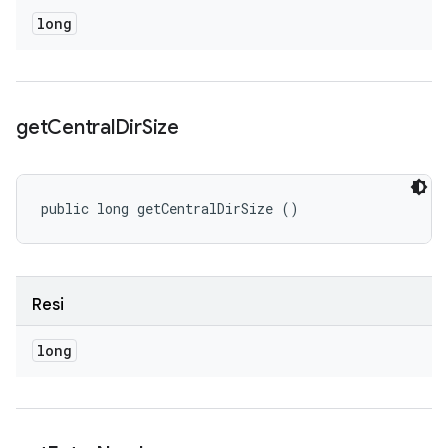
long
get
Central
Dir
Size
public long getCentralDirSize ()
Resi
long