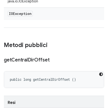
java.io.IOException
IOException
Metodi pubblici
get
Central
Dir
Offset
public long getCentralDirOffset ()
Resi