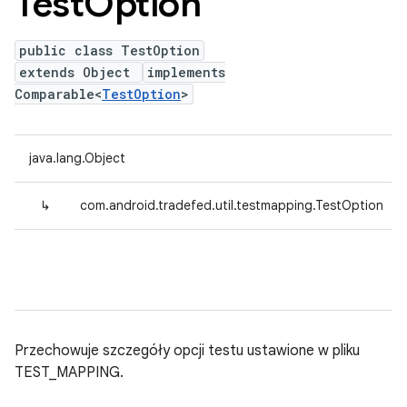
Test
Option
public class TestOption
extends Object
implements
Comparable<
TestOption
>
java.lang.Object
↳
com.android.tradefed.util.testmapping.TestOption
Przechowuje szczegóły opcji testu ustawione w pliku
TEST_MAPPING.