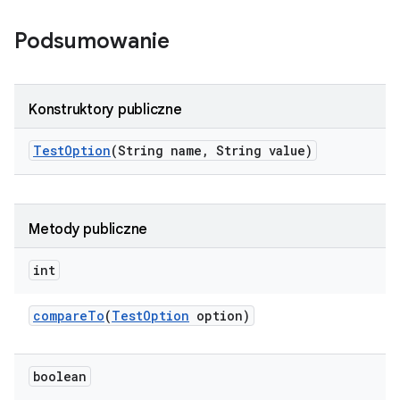
Podsumowanie
Konstruktory publiczne
Test
Option
(String name
,
String value)
Metody publiczne
int
compare
To
(
Test
Option
option)
boolean