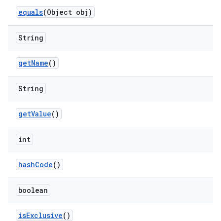
equals
(Object obj)
String
get
Name
()
String
get
Value
()
int
hash
Code
()
boolean
is
Exclusive
()