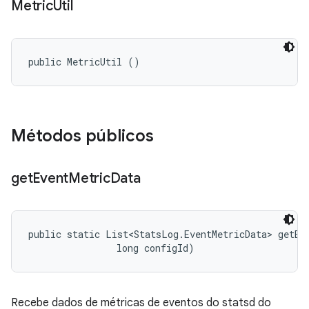
Metric
Util
public MetricUtil ()
Métodos públicos
get
Event
Metric
Data
public static List<StatsLog.EventMetricData> getEv
                long configId)
Recebe dados de métricas de eventos do statsd do