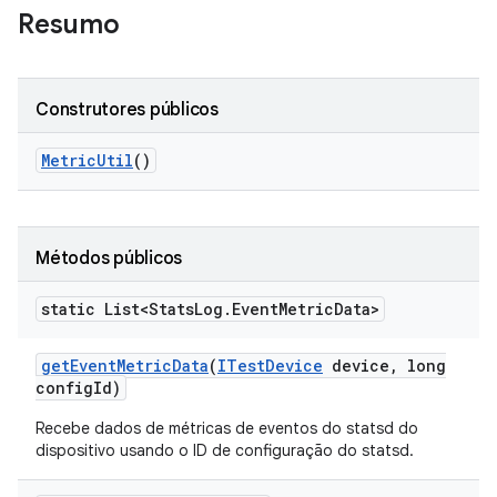
Resumo
Construtores públicos
Metric
Util
()
Métodos públicos
static List<Stats
Log
.
Event
Metric
Data>
get
Event
Metric
Data
(
ITest
Device
device
,
long
config
Id)
Recebe dados de métricas de eventos do statsd do
dispositivo usando o ID de configuração do statsd.