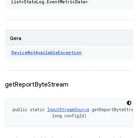
List<Stats
Log
.
Event
Metric
Data>
Gera
Device
Not
Available
Exception
get
Report
Byte
Stream
public static 
InputStreamSource
 getReportByteStrea
                long configId)