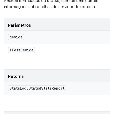
Recebe metadados do statsd, que também contêm
informações sobre falhas do servidor do sistema.
Parâmetros
device
ITest
Device
Retorna
Stats
Log
.
Statsd
Stats
Report