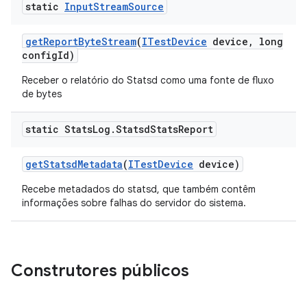
static
Input
Stream
Source
get
Report
Byte
Stream
(
ITest
Device
device
,
long
config
Id)
Receber o relatório do Statsd como uma fonte de fluxo
de bytes
static Stats
Log
.
Statsd
Stats
Report
get
Statsd
Metadata
(
ITest
Device
device)
Recebe metadados do statsd, que também contêm
informações sobre falhas do servidor do sistema.
Construtores públicos