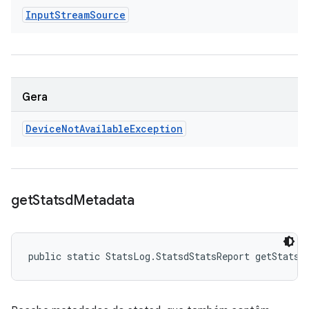
Input
Stream
Source
Gera
Device
Not
Available
Exception
get
Statsd
Metadata
public static StatsLog.StatsdStatsReport getStatsd