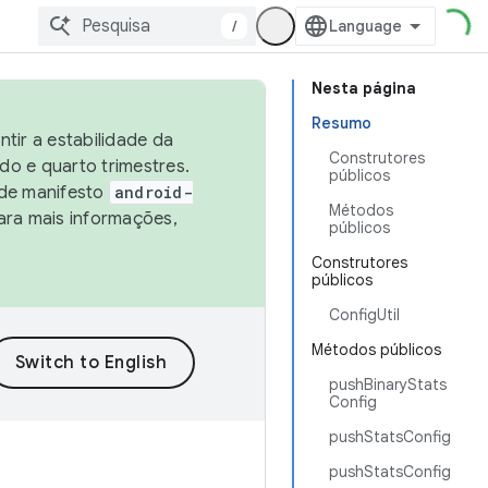
/
Nesta página
Resumo
tir a estabilidade da
Construtores
o e quarto trimestres.
públicos
 de manifesto
android-
Métodos
ara mais informações,
públicos
Construtores
públicos
ConfigUtil
Métodos públicos
pushBinaryStats
Config
pushStatsConfig
pushStatsConfig