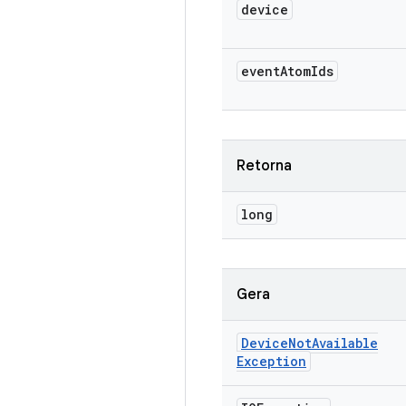
device
event
Atom
Ids
Retorna
long
Gera
Device
Not
Available
Exception