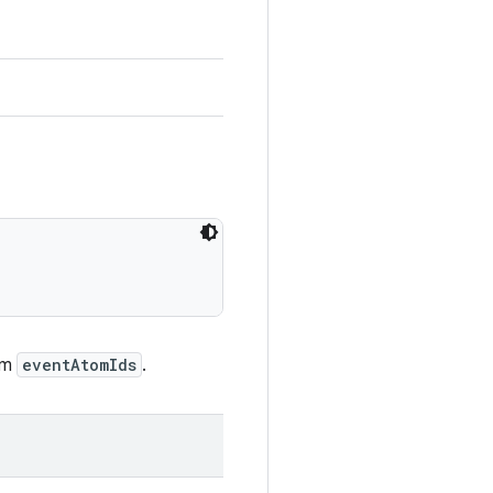
em
eventAtomIds
.