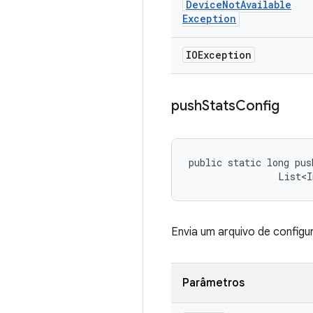
Device
Not
Available
Exception
IOException
push
Stats
Config
public static long pus
                List<I
Envia um arquivo de confi
Parâmetros