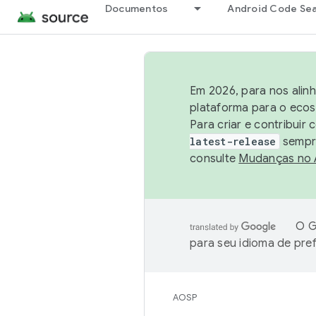
Documentos
Android Code Se
Em 2026, para nos alin
plataforma para o ecos
Para criar e contribuir
latest-release
sempre
consulte
Mudanças no
O G
para seu idioma de pre
AOSP