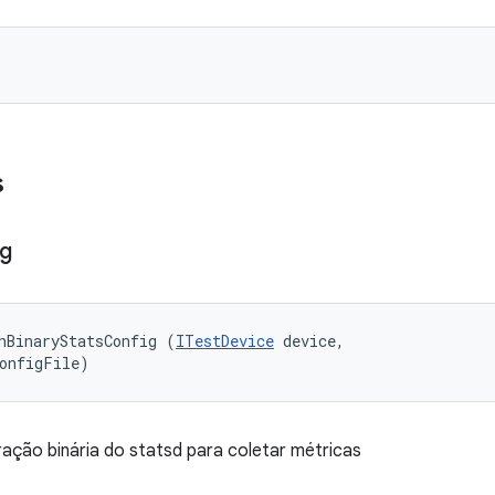
s
ig
hBinaryStatsConfig (
ITestDevice
 device, 

configFile)
ração binária do statsd para coletar métricas