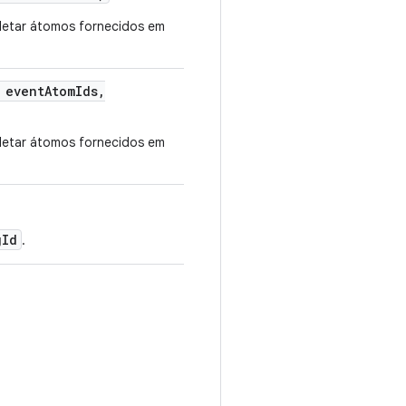
letar átomos fornecidos em
 event
Atom
Ids
,
letar átomos fornecidos em
gId
.