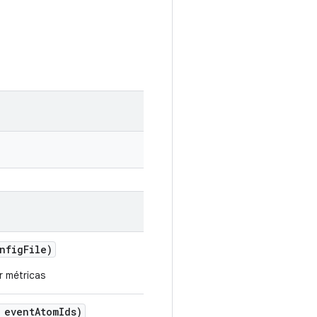
nfig
File)
r métricas
 event
Atom
Ids)