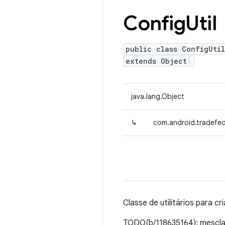
Config
Util
public class ConfigUtil
extends Object
java.lang.Object
↳
com.android.tradefed.
Classe de utilitários para cr
TODO(b/118635164): mesclar 