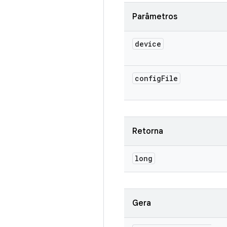
Parâmetros
device
config
File
Retorna
long
Gera