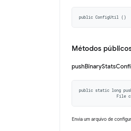
public ConfigUtil ()
Métodos público
push
Binary
Stats
Conf
public static long pus
                File 
Envia um arquivo de configu