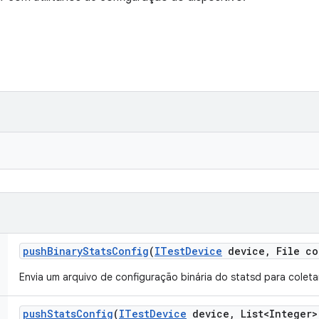
push
Binary
Stats
Config
(
ITest
Device
device
,
File co
Envia um arquivo de configuração binária do statsd para coleta
push
Stats
Config
(
ITest
Device
device
,
List<Integer>