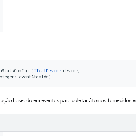
hStatsConfig (
ITestDevice
 device, 

nteger> eventAtomIds)
guração baseado em eventos para coletar átomos fornecidos 