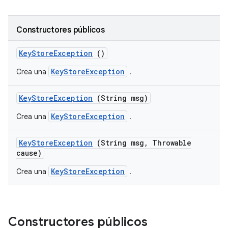
Constructores públicos
Key
Store
Exception
()
KeyStoreException
Crea una
.
Key
Store
Exception
(String msg)
KeyStoreException
Crea una
.
Key
Store
Exception
(String msg
,
Throwable
cause)
KeyStoreException
Crea una
.
Constructores públicos